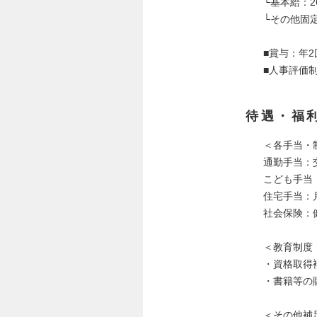
└基本給：26
└その他固定
■賞与：年2
■人事評価
待遇・福
＜各手当・
通勤手当：
こども手当：1
住宅手当：月2
社会保険：
＜教育制度
・資格取得
・書籍等の
＜その他補