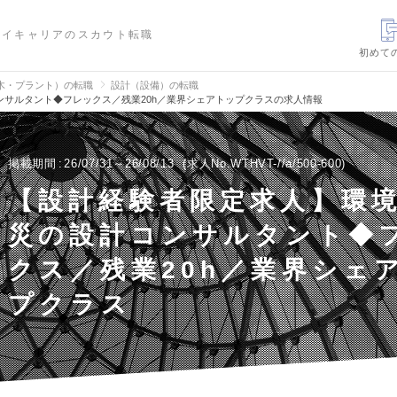
ハイキャリアのスカウト転職
初めて
木・プラント）の転職
設計（設備）の転職
サルタント◆フレックス／残業20h／業界シェアトップクラスの求人情報
掲載期間
26/07/31～26/08/13
求人No.WTHVT-//a/500-600
【設計経験者限定求人】環
災の設計コンサルタント◆
クス／残業20h／業界シェ
プクラス