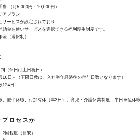
 （月5,000円～10,000円）
リアプラン
サービスが設定されており、
助金を使いサービスを選択できる福利厚生制度です。
年金（選択制）
は
日制（休日は土日祝日）
暇10日～（下限日数は、入社半年経過後の付与日数となります）
124日
暇、慶弔休暇、付加有休（年3日）、育児・介護休業制度、半日単位休
考プロセスか
】2回程度（目安）