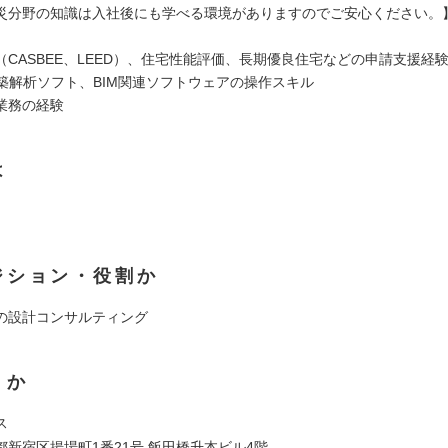
災分野の知識は入社後にも学べる環境がありますのでご安心ください。
（CASBEE、LEED）、住宅性能評価、長期優良住宅などの申請支援経
建築解析ソフト、BIM関連ソフトウェアの操作スキル
業務の経験
は
ジション・役割か
の設計コンサルティング
くか
ス
都新宿区揚場町1番21号 飯田橋升本ビル4階