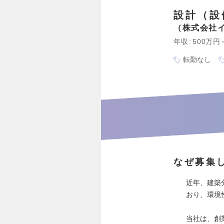
設計（設
株式会社
年収
500万円
転勤なし
なぜ募集
近年、建築
おり、環境
当社は、創