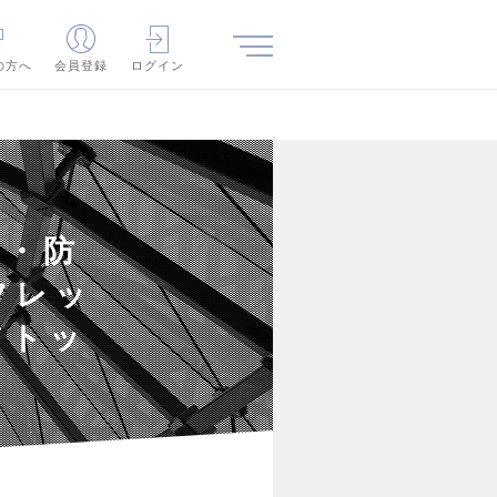
の方へ
会員登録
ログイン
境・防
フレッ
アトッ