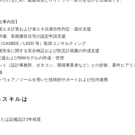
仕事内容】
省エネ計算および省エネ法適合性判定・届出支援
評価、長期優良住宅の認定申請支援
CASBEE／LEED 等）取得コンサルティング
難安全に関する安全検証および防災計画書の作成支援
支援およびBIMモデルの作成・管理
ント（設計事務所、ゼネコン、開発事業者など）との折衝、要件ヒアリ
務
トウェア／ツールを用いた技術的サポートおよび社内連携
るスキルは
または設備設計3年程度