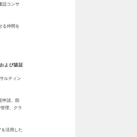
建設コンサ
せる仲間を
援および認証
ンサルティン
宅申請、防
や管理、クラ
アを活用した