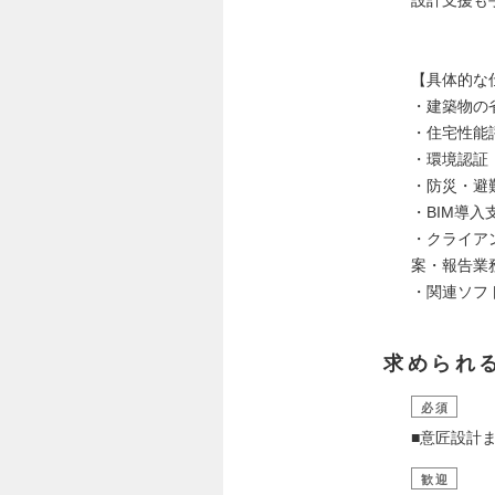
【具体的な
・建築物の
・住宅性能
・環境認証（
・防災・避
・BIM導入
・クライア
案・報告業
・関連ソフ
求められ
必須
■意匠設計
歓迎