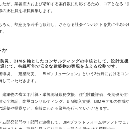
したが、業容拡大および増加する案件数に対応するため、コアとなる「
職の正社員を増員募集します。
ちろん、熱意ある若手も歓迎し、さらなる社会インパクトを共に生み出
す。
事か
防災、BIMを軸としたコンサルティングの中核として、設計支
を通じて、持続可能で安全な建築物の実現を支える役割です。
築環境」「建築防災」「BIMソリューション」という3分野におけるコ
当していただきます。
、建築物の省エネ計算・環境認証取得支援、住宅性能評価、長期優良住
難安全検証、防災コンサルティング、BIM導入支援、BIMモデルの作成
の調整や提案など、多岐にわたる業務を行っていただきます。
テム開発部門やIT部門と連携して、BIMプラットフォームやソフトウェ
手がけるため、建築知見とITリテラシー双方を活かせる環境です。