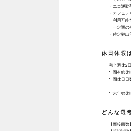
・エコ通勤手当
・カフェテ
利用可能な
一定額の補
・確定拠出
休日休暇
完全週休2
年間有給休
年間休日日数
年末年始休
どんな選
【面接回数