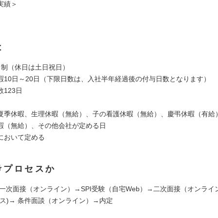
実績＞
は
日制（休日は土日祝日）
暇10日～20日（下限日数は、入社半年経過後の付与日数となります）
123日
夏季休暇、生理休暇（無給）、子の看護休暇（無給）、慶弔休暇（有給
暇（無給）、その他会社が定める日
において定める
考プロセスか
 一次面接（オンライン）→SPI受験（自宅Web）→二次面接（オンライ
ィス)→ 条件面談（オンライン）→内定