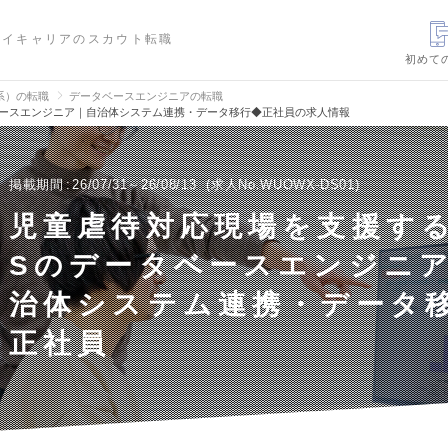
ハイキャリアのスカウト転職
初めて
信系）の転職
データベースエンジニアの転職
ベースエンジニア｜自治体システム連携・データ移行◆正社員の求人情報
掲載期間
26/07/31～26/08/13
求人No.WUOWX-DS01
児童虐待対応現場を支援する
Sのデータベースエンジニ
治体システム連携・データ
正社員