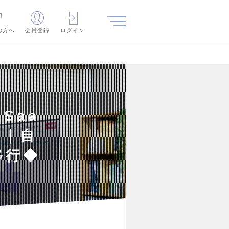
の方へ
会員登録
ログイン
Saa
ア｜自
移行◆