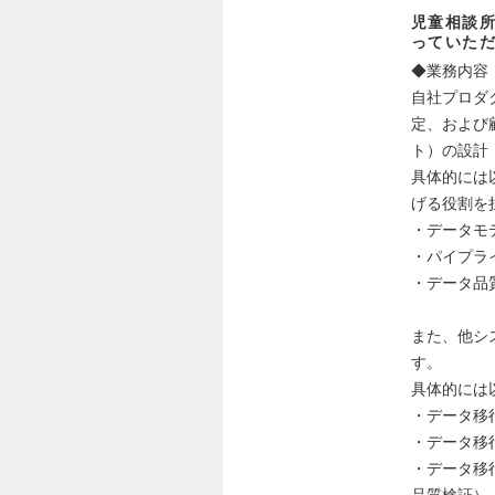
児童相談
っていた
◆業務内容
自社プロダ
定、および
ト）の設計
具体的には
げる役割を
・データモ
・パイプラ
・データ品
また、他シ
す。
具体的には
・データ移
・データ移
・データ移
品質検証）