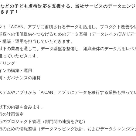
所などの子ども虐待対応を支援する、当社サービスのデータエンジ
だきます！
クト「AiCAN」アプリに蓄積されるデータを活用し、プロダクト改善や
顧客への価値提供へつなげるためのデータ基盤（データレイク/DWH/デ
・構築・運用を担当していただきます。
以下の業務を通して、データ基盤を整備し、組織全体のデータ活用レベ
担っていただきます。
デリング
インの構築・運用
質・ガバナンスの維持
ステムやアプリから「AiCAN」アプリにデータを移行する業務も担って
以下の内容を含みます。
行の計画策定
行のプロジェクト管理（部門間の連携を含む）
行のための情報整理（データマッピング設計、およびデータクレンジン