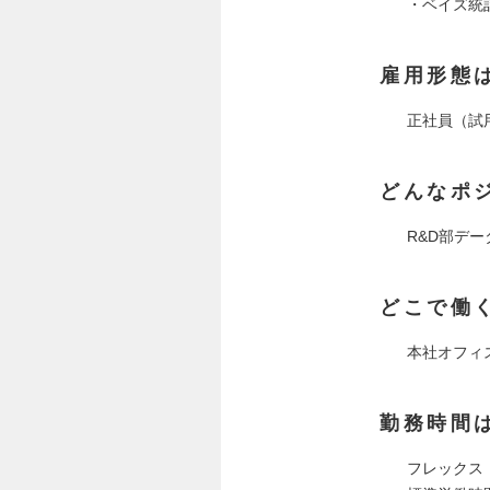
・ベイズ統
雇用形態
正社員（試
どんなポ
R&D部デ
どこで働
本社オフィ
勤務時間
フレックス（コ