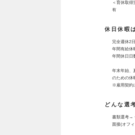
＜育休取得
有
休日休暇
完全週休2
年間有給休
年間休日日数
年末年始、
のための休
※雇用契約
どんな選
書類選考→
面接(オフ