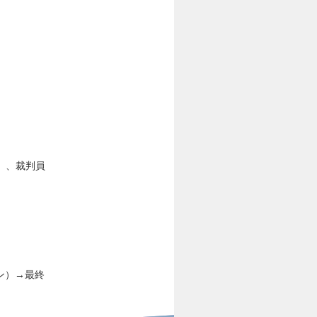
）、裁判員
ン）→最終