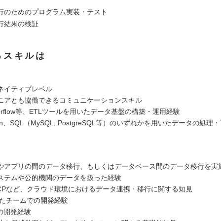
行のためのプログラム実装・テスト
行結果の検証
るスキルは
ネイティブレベル
ニアとも協働できるコミュニケーションスキル
e Airflow等、ETLツールを用いたデータ基盤の構築・運用経験
hon、SQL（MySQL, PostgreSQL等）のいずれかを用いたデータの処
やアプリの間のデータ移行、もしくはデータベース間のデータ移行を実
ステムや公的機関のデータを扱った経験
GCPなど、クラウド環境におけるデータ連携・移行に関する知見
いたチームでの開発経験
の開発経験