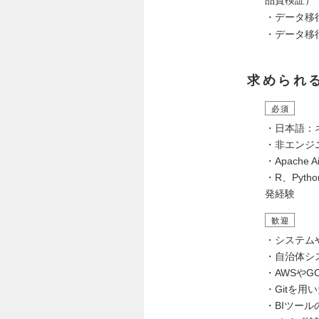
・データ移
・データ移
求められ
必須
・日本語：
・非エンジ
・Apach
・R、Pyt
発経験
歓迎
・システム
・自治体シ
・AWSや
・Gitを用
・BIツール