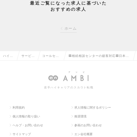
最近ご覧になった求人に基づいた
おすすめの求人
ホーム
ハイク
サービ
コールセン
🟩相続相談センターの顧客対応🟩日本の
ラス求
ス・流通
ター運営・
社会課題解決に貢献／年休125日／土日
人TOP
系の転職
管理の転職
祝休／リモートの求人情報
若手ハイキャリアのスカウト転職
利用規約
求人情報に関するポリシー
個人情報の取り扱い
推奨環境
ヘルプ・お問い合わせ
参画のお問い合わせ
サイトマップ
エン会社概要