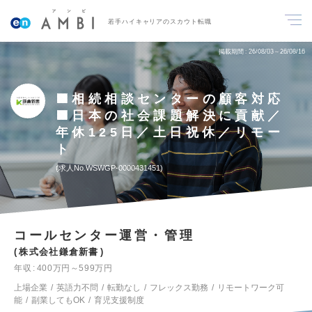
若手ハイキャリアのスカウト転職
掲載期間
26/08/03～26/08/16
🟩相続相談センターの顧客対応
🟩日本の社会課題解決に貢献／
年休125日／土日祝休／リモー
ト
求人No.WSWGP-0000431451
コールセンター運営・管理
株式会社鎌倉新書
年収
400万円～599万円
上場企業
英語力不問
転勤なし
フレックス勤務
リモートワーク可
能
副業してもOK
育児支援制度