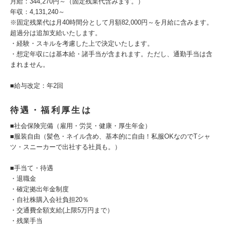
月給：344,270円～（固定残業代含みます。）
年収：4,131,240～
※固定残業代は月40時間分として月額82,000円～を月給に含みます。
超過分は追加支給いたします。
・経験・スキルを考慮した上で決定いたします。
・想定年収には基本給・諸手当が含まれます。ただし、通勤手当は含
まれません。
■給与改定：年2回
待遇・福利厚生は
■社会保険完備（雇用・労災・健康・厚生年金）
■服装自由（髪色・ネイル含め、基本的に自由！私服OKなのでTシャ
ツ・スニーカーで出社する社員も。）
■手当て・待遇
・退職金
・確定拠出年金制度
・自社株購入会社負担20％
・交通費全額支給(上限5万円まで）
・残業手当