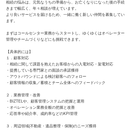
相続の悩みは、元気なうちの準備から、お亡くなりになった後の手続
きまで幅広く、年々相談が増えています。
より良いサービスを届けるため、一緒に働く新しい仲間を募集してい
ます。
まずはコールセンター業務からスタートし、ゆくゆくはオペレーター
管理やチームづくりなどにも挑戦できます。
【具体的には】
１．顧客対応
・相続に関して課題を抱えたお客様からの入電対応・架電対応
・提携している専門家との面談の承諾獲得
・アウトバウンドによる検討顧客へのフォロー
・顧客情報の収集／蓄積とチーム全体へのフィードバック
２．業務管理・改善
・BIZTELや、顧客管理システムの把握と運用
・オペレーション業務全般の把握と改善
・応答率や紹介率、成約率などのKPI管理
３．周辺領域(不動産・遺品整理・保険)のニーズ獲得