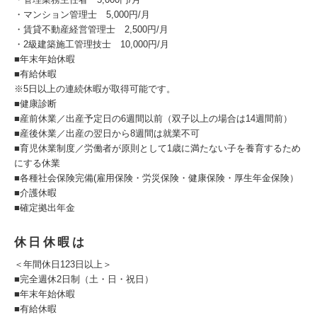
・マンション管理士 5,000円/月
・賃貸不動産経営管理士 2,500円/月
・2級建築施工管理技士 10,000円/月
■年末年始休暇
■有給休暇
※5日以上の連続休暇が取得可能です。
■健康診断
■産前休業／出産予定日の6週間以前（双子以上の場合は14週間前）
■産後休業／出産の翌日から8週間は就業不可
■育児休業制度／労働者が原則として1歳に満たない子を養育するため
にする休業
■各種社会保険完備(雇用保険・労災保険・健康保険・厚生年金保険）
■介護休暇
■確定拠出年金
休日休暇は
＜年間休日123日以上＞
■完全週休2日制（土・日・祝日）
■年末年始休暇
■有給休暇