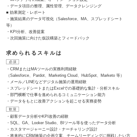
・データ項目の整理、属性管理、データクレンジング
■ 効果測定・レポート
・施策結果のデータ可視化（Salesforce、MA、スプレッドシート
等）
・KPI分析、改善提案
・次回施策に向けた仮説構築とフィードバック
求められるスキルは
必須
・CRMまたはMAツールの実務利用経験
（Salesforce、Pardot、Marketing Cloud、HubSpot、Marketo 等）
・メール／LINEなどデジタル施策の運用経験
・スプレッドシートまたはExcelでの基礎的な集計・分析スキル
・部門横断で仕事を進められるコミュニケーション能力
・データをもとに改善アクションを起こせる実務姿勢
歓迎
・顧客データ分析やKPI改善の経験
・SQL、GA、Looker Studio、BIツール等を使ったデータ分析
・カスタマージャーニー設計・ナーチャリング設計
・将来的にCRM施策の企画立案、チームリーディングに挑戦したい方