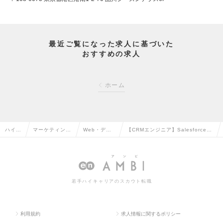
最近ご覧になった求人に基づいた
おすすめの求人
ホーム
ハイク
マーケティン
Web・デジ
【CRMエンジニア】Salesforce×
ラス求
グ・販促企画・
タルマーケ
MA運用をリード！データとシステ
人TOP
商品開発系の転
ティングの
ムで顧客体験を最適化の求人情報
職
転職
若手ハイキャリアのスカウト転職
利用規約
求人情報に関するポリシー