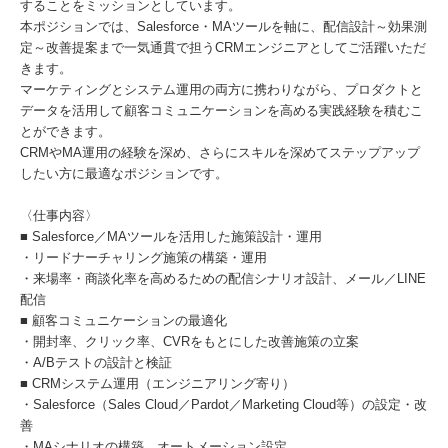
することをミッションとしています。
本ポジションでは、Salesforce・MAツールを軸に、配信設計～効果測
定～改善提案まで一気通貫で担うCRMエンジニアとしてご活躍いただ
きます。
マーケティングとシステム運用の両方に携わりながら、プロダクトと
データを活用して顧客コミュニケーションを高める実践経験を積むこ
とができます。
CRMやMA運用の経験を深め、さらにスキルを深めてステップアップ
したい方に最適なポジションです。
〈仕事内容〉
■ Salesforce／MAツールを活用した施策設計・運用
・リードナーチャリング施策の構築・運用
・来場率・商談化率を高めるための配信シナリオ設計、メール／LINE
配信
■ 顧客コミュニケーションの最適化
・開封率、クリック率、CVRをもとにした改善施策の立案
・A/Bテストの設計と検証
■ CRMシステム運用（エンジニアリング寄り）
・Salesforce（Sales Cloud／Pardot／Marketing Cloud等）の設定・改
善
・MAシナリオの構築、オートメーション設定