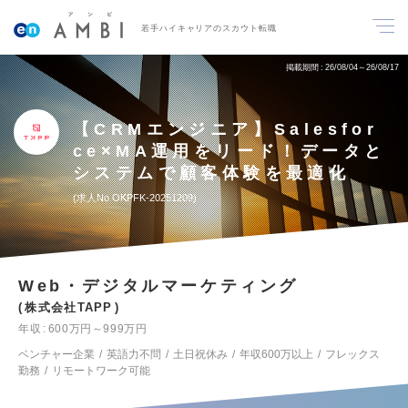
若手ハイキャリアのスカウト転職
掲載期間
26/08/04～26/08/17
【CRMエンジニア】Salesfor
ce×MA運用をリード！データと
システムで顧客体験を最適化
求人No.OKPFK-20251209
Web・デジタルマーケティング
株式会社TAPP
年収
600万円～999万円
ベンチャー企業
英語力不問
土日祝休み
年収600万以上
フレックス
勤務
リモートワーク可能