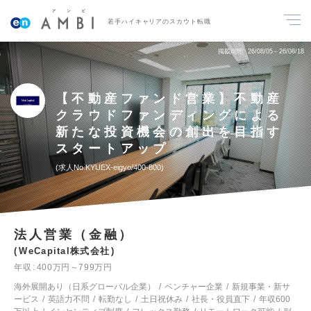
若手ハイキャリアのスカウト転職
掲載期間
26/08/05～26/08/18
【不動産ファンド営業】不動産
クラウドファンディングによる
新たな投資機会の創出を目指す
スタートアップ
求人No.KYUEX-eigyo/400-800
法人営業（金融）
WeCapital株式会社
年収
400万円～799万円
海外展開あり（日系グローバル企業）
ベンチャー企業
新規事業・新サ
ービス
英語力不問
転勤なし
土日祝休み
社長・役員直下
年収600