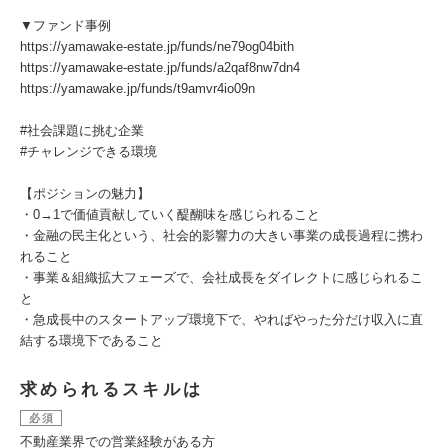
▼ファンド事例
https://yamawake-estate.jp/funds/ne79og04bith
https://yamawake-estate.jp/funds/a2qaf8nw7dn4
https://yamawake.jp/funds/t9amvr4io09n
#社会課題に挑む企業
#チャレンジできる環境
【ポジションの魅力】
・0→1で価値貢献していく醍醐味を感じられること
・金融の民主化という、社会的影響力の大きい事業の成長過程に携わ
れること
・事業＆組織拡大フェーズで、会社成長をダイレクトに感じられるこ
と
・急成長中のスタートアップ環境下で、やればやった分だけ収入に直
結する環境下であること
求められるスキルは
必須
不動産業界での営業経験がある方