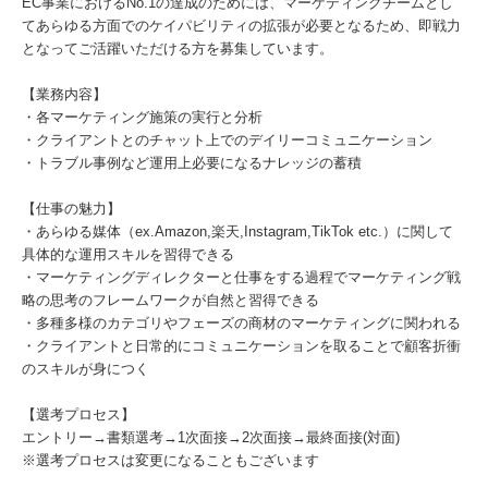
EC事業におけるNo.1の達成のためには、マーケティングチームとし
てあらゆる方面でのケイパビリティの拡張が必要となるため、即戦力
となってご活躍いただける方を募集しています。
【業務内容】
・各マーケティング施策の実行と分析
・クライアントとのチャット上でのデイリーコミュニケーション
・トラブル事例など運用上必要になるナレッジの蓄積
【仕事の魅力】
・あらゆる媒体（ex.Amazon,楽天,Instagram,TikTok etc.）に関して
具体的な運用スキルを習得できる
・マーケティングディレクターと仕事をする過程でマーケティング戦
略の思考のフレームワークが自然と習得できる
・多種多様のカテゴリやフェーズの商材のマーケティングに関われる
・クライアントと日常的にコミュニケーションを取ることで顧客折衝
のスキルが身につく
【選考プロセス】
エントリー→書類選考→1次面接→2次面接→最終面接(対面)
※選考プロセスは変更になることもございます