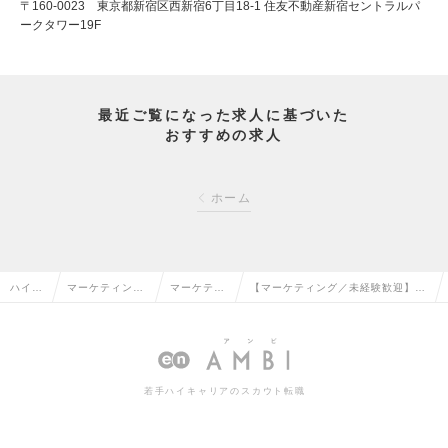
〒160-0023 東京都新宿区西新宿6丁目18-1 住友不動産新宿セントラルパ
ークタワー19F
最近ご覧になった求人に基づいた
おすすめの求人
ホーム
ハイク
マーケティン
マーケティ
【マーケティング／未経験歓迎】F
ラス求
グ・販促企画・
ング・販促
orbes JAPAN2024年注目のスター
人TOP
商品開発系の転
企画の転職
トアップ100選企業の求人情報
職
若手ハイキャリアのスカウト転職