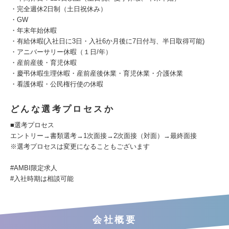
・完全週休2日制（土日祝休み）
・GW
・年末年始休暇
・有給休暇(入社日に3日・入社6か月後に7日付与、半日取得可能)
・アニバーサリー休暇（１日/年）
・産前産後・育児休暇
・慶弔休暇生理休暇・産前産後休業・育児休業・介護休業
・看護休暇・公民権行使の休暇
どんな選考プロセスか
■選考プロセス
エントリー→書類選考→1次面接→2次面接（対面）→最終面接
※選考プロセスは変更になることもございます
#AMBI限定求人
#入社時期は相談可能
会社概要