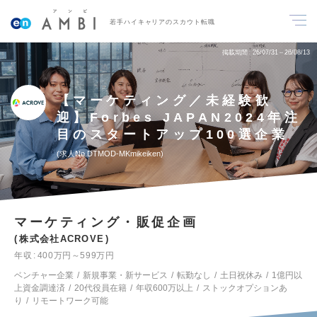
若手ハイキャリアのスカウト転職
掲載期間
26/07/31～26/08/13
【マーケティング／未経験歓
迎】Forbes JAPAN2024年注
目のスタートアップ100選企業
求人No.DTMOD-MKmikeiken
マーケティング・販促企画
株式会社ACROVE
年収
400万円～599万円
ベンチャー企業
新規事業・新サービス
転勤なし
土日祝休み
1億円以
上資金調達済
20代役員在籍
年収600万以上
ストックオプションあ
り
リモートワーク可能