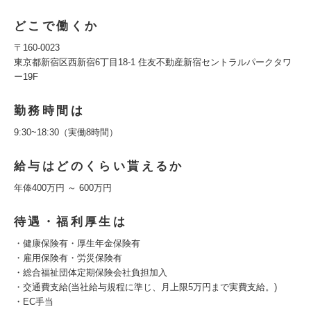
どこで働くか
〒160-0023
東京都新宿区西新宿6丁目18-1 住友不動産新宿セントラルパークタワ
ー19F
勤務時間は
9:30~18:30（実働8時間）
給与はどのくらい貰えるか
年俸400万円 ～ 600万円
待遇・福利厚生は
・健康保険有・厚⽣年⾦保険有
・雇⽤保険有・労災保険有
・総合福祉団体定期保険会社負担加入
・交通費⽀給(当社給与規程に準じ、月上限5万円まで実費支給。)
・EC手当