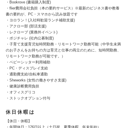
・Bookrove (書籍購入制度)
・flier費用会社負担（本の要約サービス）※最新のビジネス書や教養
書の要約が、PC・スマホから読み放題です
・ヨロラン！(入社時歓迎ランチ補助支援)
・アクロー部 (部活支援)
・レクローブ (業務外イベント)
・ポジチャレ (社内公募制度)
・子育て支援育児短時間勤務・リモートワーク勤務可能（中学生未満
のお子さんをお持ちの方は育児と仕事の両立のために、短時間勤務、
リモートワーク勤務が可能です。）
・ベビーシッター利用補助
・PC・ディスプレイ支給
・通勤費支給/自転車通勤
・Sheworks (女性の働きやすさ支援)
・健康診断費用負担
・オフィスグリコ
・ストックオプション付与
休日休暇は
【休日・休暇】
・年間休日：126日以上（土日祝、夏季休暇、年末年始）