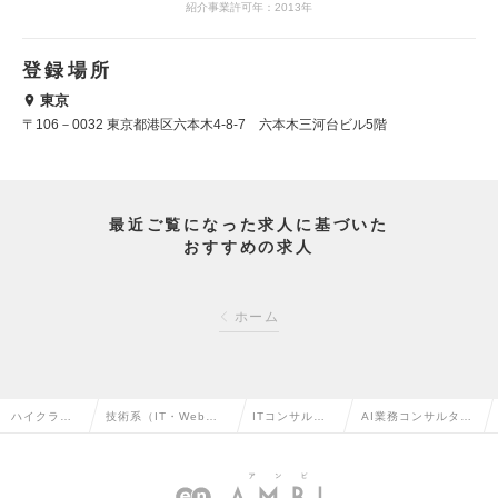
紹介事業許可年：2013年
登録場所
東京
〒106－0032 東京都港区六本木4-8-7 六本木三河台ビル5階
最近ご覧になった求人に基づいた
おすすめの求人
ホーム
ハイクラス
技術系（IT・Web・
ITコンサルタ
AI業務コンサルタン
求人TOP
通信系）の転職
ントの転職
トの求人情報