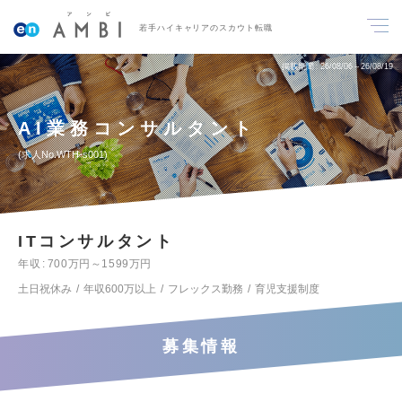
若手ハイキャリアのスカウト転職
掲載期間
26/08/06～26/08/19
AI業務コンサルタント
求人No.WTH-s001
ITコンサルタント
年収
700万円～1599万円
土日祝休み
年収600万以上
フレックス勤務
育児支援制度
募集情報