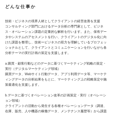
どんな仕事か
技術・ビジネスの境界人材としてクライアントの経営改善を支援
コンサルティング部門におけるデータ分析の専門家として、ビジネ
ス・オペレーション課題の定量的な解析を行います。また、保有デー
タやシステムのアセスメントを行い、クライアントのデジタル化に向
けた課題を整理し、技術ービジネスの双方を理解しているプロフェッ
ショナルとして、クライアントとコミュニケーションを行いながら各
分析テーマの実行計画の策定を支援します。
a.購買・顧客行動などのデータに基づくマーケティング戦略の策定・
実行（デジタルマーケティング領域）
購買データ、Webサイト行動データ、アプリ利用データ等、マーケテ
ィングデータの分析結果をもとに、マーケティング上の戦略策定や施
策最適化を支援します。
b.データに基づくオペレーション改革の計画策定・実行（オペレーシ
ョン領域）
クライアントの活動から発生する各種オペレーションデータ（調達、
在庫、販売、人や機器の稼働データ、メンテナンス履歴等）から課題