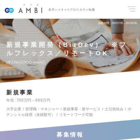
若手ハイキャリアのスカウト転職
掲載期間
26/07/26～26/08/09
新規事業開発（BizDev） ※フ
ルフレックス／リモートOK
求人No.DJXQQ-mosh2
新規事業
年収
700万円～999万円
大手企業
管理職・マネジャー
新規事業・新サービス
土日祝休み
ポ
テンシャル採用（未経験可）
リモートワーク可能
募集情報