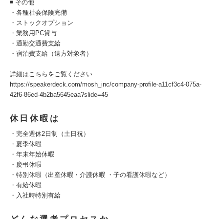
◾️ その他
・各種社会保険完備
・ストックオプション
・業務用PC貸与
・通勤交通費支給
・宿泊費支給（遠方対象者）
詳細はこちらをご覧ください
https://speakerdeck.com/mosh_inc/company-profile-a11cf3c4-075a-
42f6-86ed-4b2ba5645eaa?slide=45
休日休暇は
・完全週休2日制（土日祝）
・夏季休暇
・年末年始休暇
・慶弔休暇
・特別休暇（出産休暇・介護休暇 ・子の看護休暇など）
・有給休暇
・入社時特別有給