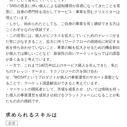
・SNSの普及に伴い個人による認知獲得が容易になってきたことを背
景に、自身の専門性を活かしてサービス・事業を営むクリエイターは
増えています。
・しかし、始められたとしても、ご自身の事業を長く継続できる方は
ごくわずかなのが現状です。
・この背景には、個人がビジネスを拡大していくためのナレッジがま
だ世に少なすぎること、拡大に伴うワークフローの煩雑化に対応する
術を持ち合わせていないこと、事業の幅を拡大させるための機会創出
が個人では難しいことなど、新規性の高いマーケットならではの課題
が多くあると考えています。
・一方で、これまで140万件以上のサービス購入を生んできた、私た
ちのナレッジ・データと、テクノロジーの力を掛け合わ
せ、"MOSH"というプロダクトが個人の事業運営のサポート基盤とな
ることで、マーケット課題解決ができると考えています。
・マーケットの開拓者として、市場を成長させ、ひいては情熱を持っ
た個人の事業運営を成長させ続けるプラットフォームになることが私
たちの次の挑戦です。
求められるスキルは
必須