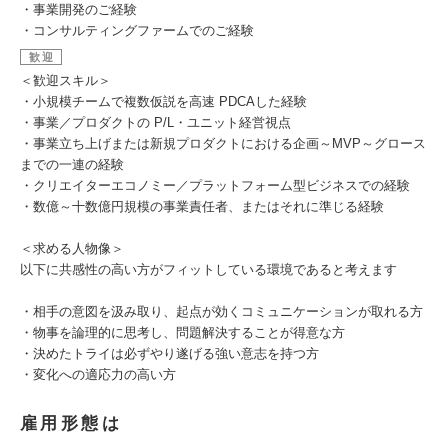
・事業開発のご経験
・コンサルティングファームでのご経験
歓迎
＜歓迎スキル＞
・小規模チームで複数仮説を高速 PDCAした経験
・事業／プロダクトの P/L・ユニット経営視点
・事業立ち上げまたは新規プロダクトにおける企画～MVP～グロース
までの一連の経験
・クリエイターエコノミー／プラットフォーム型ビジネスでの経験
・数億～十数億円規模の事業責任者、またはそれに準じる経験
＜求める人物像＞
以下に共感性の高い方がフィットしている環境であると考えます
・相手の意図を汲み取り、起点が効くコミュニケーションが取れる方
・物事を論理的に思考し、問題解決することが得意な方
・決めたトライは必ずやり遂げる強い意志を持つ方
・変化への適応力の高い方
雇用形態は