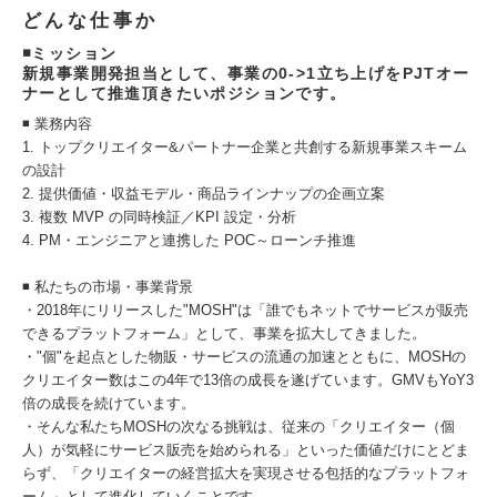
どんな仕事か
◾️ミッション
新規事業開発担当として、事業の0->1立ち上げをPJTオー
ナーとして推進頂きたいポジションです。
◾️ 業務内容
1. トップクリエイター&パートナー企業と共創する新規事業スキーム
の設計
2. 提供価値・収益モデル・商品ラインナップの企画立案
3. 複数 MVP の同時検証／KPI 設定・分析
4. PM・エンジニアと連携した POC～ローンチ推進
◾️ 私たちの市場・事業背景
・2018年にリリースした"MOSH"は「誰でもネットでサービスが販売
できるプラットフォーム」として、事業を拡大してきました。
・"個"を起点とした物販・サービスの流通の加速とともに、MOSHの
クリエイター数はこの4年で13倍の成長を遂げています。GMVもYoY3
倍の成長を続けています。
・そんな私たちMOSHの次なる挑戦は、従来の「クリエイター（個
人）が気軽にサービス販売を始められる」といった価値だけにとどま
らず、「クリエイターの経営拡大を実現させる包括的なプラットフォ
ーム」として進化していくことです。