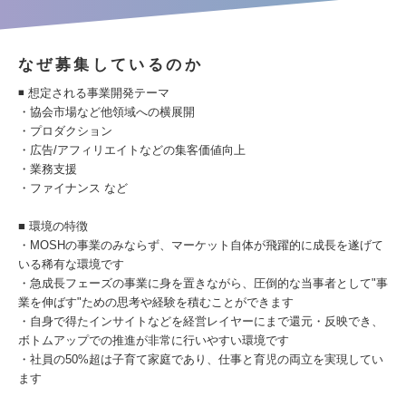
なぜ募集しているのか
◾️ 想定される事業開発テーマ
・協会市場など他領域への横展開
・プロダクション
・広告/アフィリエイトなどの集客価値向上
・業務支援
・ファイナンス など
■ 環境の特徴
・MOSHの事業のみならず、マーケット自体が飛躍的に成長を遂げて
いる稀有な環境です
・急成長フェーズの事業に身を置きながら、圧倒的な当事者として"事
業を伸ばす"ための思考や経験を積むことができます
・自身で得たインサイトなどを経営レイヤーにまで還元・反映でき、
ボトムアップでの推進が非常に行いやすい環境です
・社員の50%超は子育て家庭であり、仕事と育児の両立を実現してい
ます