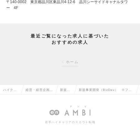
〒140-0002 東京都品川区東品川4-12-6 品川シーサイドキャナルタワ
ー 4F
最近ご覧になった求人に基づいた
おすすめの求人
ホーム
ハイクラ
経営・経営企画・
新規事
新規事業開発（BizDev） ※フル
ス求人TO
事業企画系の転職
業の転
フレックス／リモートOKの求人情
P
職
報
若手ハイキャリアのスカウト転職