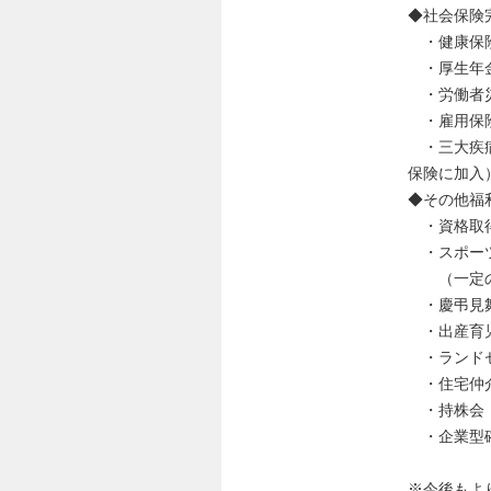
◆社会保
・健康保険
・厚生年
・労働者災
・雇用保
・三大疾病
保険に加入
◆その他福
・資格取
・スポーツ
（一定の
・慶弔見
・出産育
・ランド
・住宅仲介
・持株
・企業型
※今後もよ