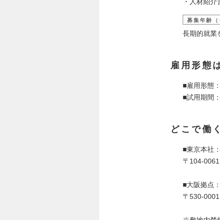
・人材紹介
募集年齢（
長期的就業
雇用形態
■雇用形態
■試用期間：
どこで働
■東京本社
〒104-0
■大阪拠点
〒530-0
※敷地内禁