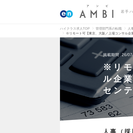
若手
ハイクラス求人TOP
管理部門系の転職
人
※リモート可【東京、大阪／上場コンサル企
掲載期間
26/07
※リ
ル企
セン
人事（採