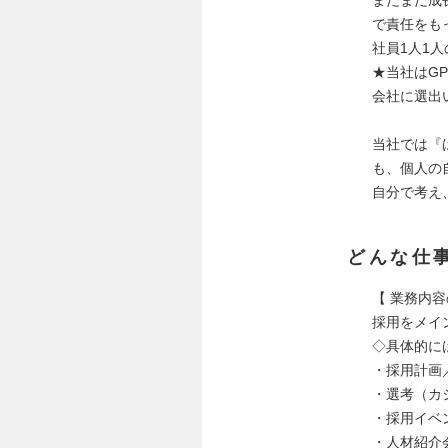
で責任をも
社員1人1
★当社はG
会社に選出
当社では『
も、個人の
自分で考え
どんな仕
【 業務内容
採用をメイ
◇具体的に
・採⽤計画
・選考（カ
・採⽤イベ
・⼈材紹介