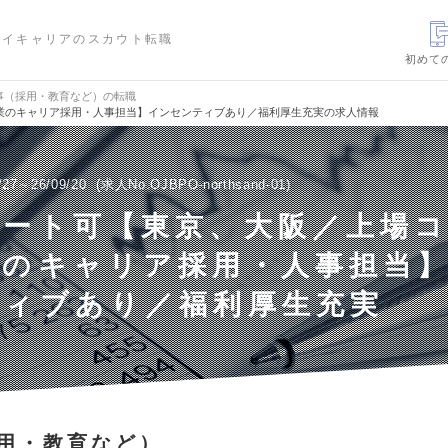
ハイキャリアのスカウト転職
初めて
事（採用・教育など）の転職
業のキャリア採用・人事担当】インセンティブあり／福利厚生充実の求人情報
/27～26/09/20
求人No.OJBPO-northsand-01
モート可【東京、大阪／上場
業のキャリア採用・人事担当
ティブあり／福利厚生充実
用・教育など）