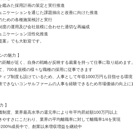
を鑑みた採⽤計画の策定と実⾏推進
ュニケーションを通じた課題抽出と改善に向けた推進
のための各種施策検討と実⾏
制度の運⽤及び会社規模に合わせた適切な再編成
ュニケーション活性化推進
提案』でも大歓迎です。
ンの魅力 】
の距離が近く、自身の戦略が反映する裁量を持って仕事に取り組めます
て、700名規模の様々な職種の採用に従事できます
ティブ制度も設けているため、人事として年収1000万円も目指せる環境
験できないコンサルファームの人事を経験できるため市場価値の向上に
力 】
価制度、業界最高水準の還元率により年平均昇給額100万円以上
きやすさにこだわり、業界の平均離職率に対して離職率1/4を実現
で200%成長中で、創業以来増収増益を継続中