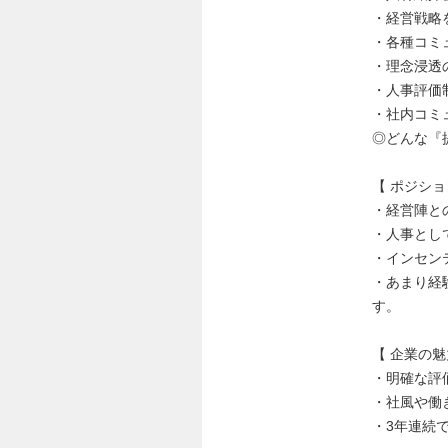
・経営戦略
・各種コミ
・理念浸透
・⼈事評価
・社内コミ
◎どんな『
【 ポジショ
・経営陣と
・人事とし
・インセン
・あまり経
す。
【 企業の魅
・明確な評
・社風や働
・3年連続