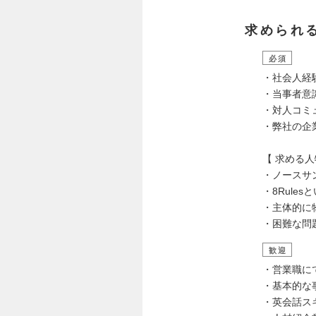
求められ
必須
・社会人経
・当事者意
・対人コミ
・弊社の企
【 求める人
・ノースサ
・8Rul
・主体的に
・困難な問
歓迎
・営業職に
・基本的な
・英会話ス