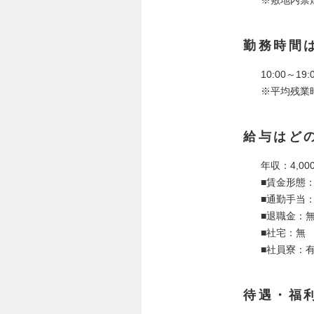
勤務時間
10:00～1
※平均残業
給与はど
年収：4,00
■賃金形態
■通勤手当
■退職金：
■社宅：無
■社員寮：
待遇・福