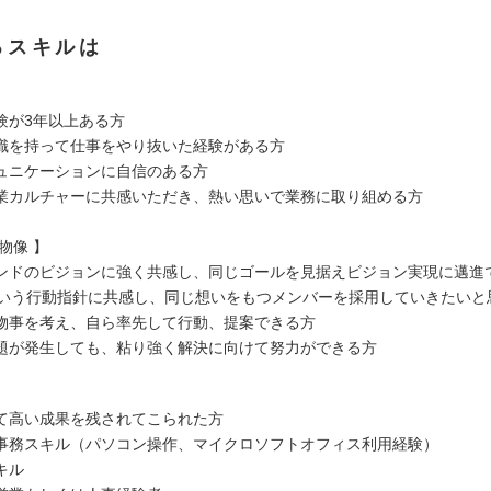
るスキルは
験が3年以上ある方
識を持って仕事をやり抜いた経験がある方
ュニケーションに自信のある方
業カルチャーに共感いただき、熱い思いで業務に取り組める方
物像 】
ンドのビジョンに強く共感し、同じゴールを見据えビジョン実現に邁進
esという行動指針に共感し、同じ想いをもつメンバーを採用していきたいと
物事を考え、自ら率先して行動、提案できる方
題が発生しても、粘り強く解決に向けて努力ができる方
て高い成果を残されてこられた方
事務スキル（パソコン操作、マイクロソフトオフィス利用経験）
キル