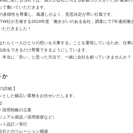
って働いていただきます。
人の多様性を尊重し、風通しがよく、意思決定が早い社風です。
PTW社が主催する2024年度「働きがいのある会社」調査にて7年連続働
いただきました！
はたらく一人ひとりの想いを大事する』ことを重視しているため、仕事
自由をできるだけ尊重できるようにしています。
、本当に「良い」と思った方法で、一緒に会社を創っていきませんか？
事か
の詳細 】
ンとした幅広い業務をお任せいたします。
は
／採⽤戦略の⽴案
ジュアル⾯談／採⽤⾯接など）
ント設計／実⾏
会社とのリレーション構築