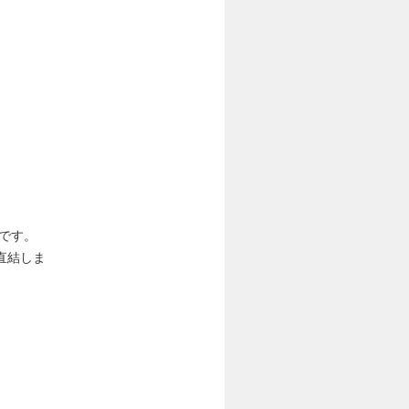
。
です。
直結しま