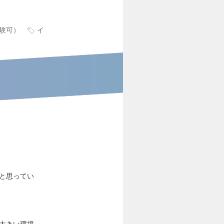
験可）
イ
ばと思ってい
大きい環境