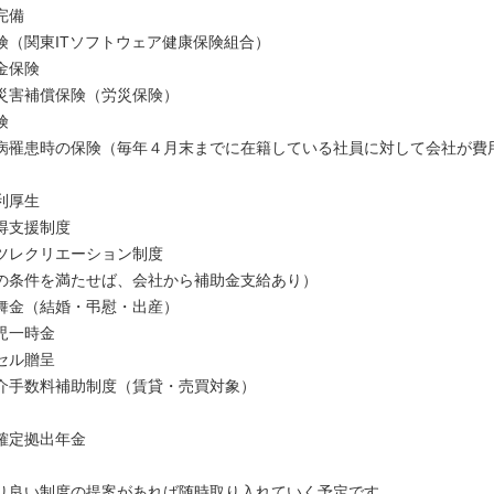
険完備
（関東ITソフトウェア健康保険組合）
金保険
害補償保険（労災保険）
険
罹患時の保険（毎年４月末までに在籍している社員に対して会社が費
）
利厚生
得支援制度
レクリエーション制度
条件を満たせば、会社から補助金支給あり）
舞金（結婚・弔慰・出産）
児一時金
セル贈呈
手数料補助制度（賃貸・売買対象）
会
確定拠出年金
り良い制度の提案があれば随時取り入れていく予定です。