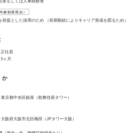
営業もしくは人事経験者
年齢制限理由）
を前提とした採用のため （長期勤続によりキャリア形成を図るため）
は
：正社員
3ヶ月
くか
：
061 東京都中央区銀座（歌舞伎座タワー）
：
001 大阪府大阪市北区梅田（JPタワー大阪）
煙（屋内・外、喫煙可能場所あり）