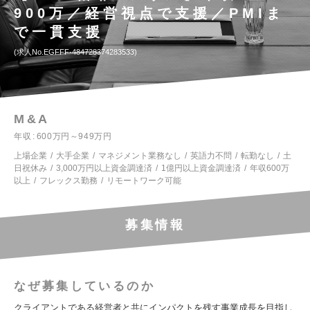
900万／経営視点で支援／PMIま
で一貫支援
求人No.EGFFF-484728374283533
M&A
年収
600万円～949万円
上場企業
大手企業
マネジメント業務なし
英語力不問
転勤なし
土
日祝休み
3,000万円以上資金調達済
1億円以上資金調達済
年収600万
以上
フレックス勤務
リモートワーク可能
募集情報
なぜ募集しているのか
クライアントである経営者と共にインパクトを残す事業成長を目指し