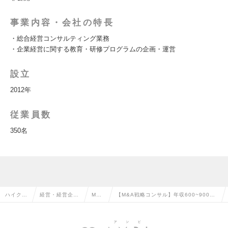
事業内容・会社の特長
・総合経営コンサルティング業務
・企業経営に関する教育・研修プログラムの企画・運営
設立
2012年
従業員数
350名
ハイクラ
経営・経営企
M&A
【M&A戦略コンサル】年収600~900万
ス求人T
画・事業企画系
の転
／経営視点で支援／PMIまで一貫支援の
OP
の転職
職
求人情報