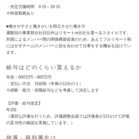
・所定労働時間 9:15～18:15
※時差勤務あり
■働きやすさと働きがいを両立させた働き方
週数回の事業部出社日以外はリモートor出社を選べるスタイルです。
対面によるメンバー間の関係構築促進のため、あえてフルリモート制
にはせずチームのメンバーと顔を合わせて仕事をする機会を設けてい
ます。
給与はどのくらい貰えるか
年収：600万円～900万円
・支払い方法 月給制（年俸の12分の１）
※経験・能力・前職給与などを考慮して決定します
【評価・給与改定】
年2回
（適切な評価を行うため、評価調整会議では評価者が1日かけて評価
の妥当性の確認を実施しています。）
待遇・福利厚生は