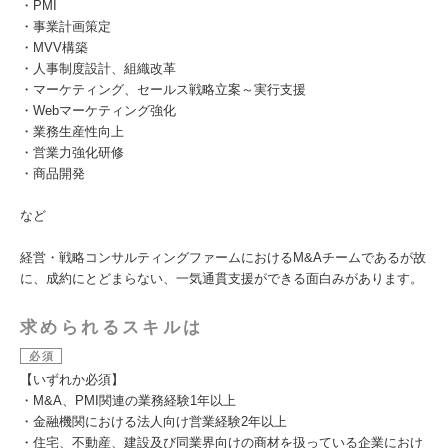
・PMI
・事業計画策定
・MVV構築
・人事制度設計、組織改革
・マーケティング、セールス戦略立案～実行支援
・Webマーケティング強化
・業務生産性向上
・営業力強化研修
・商品開発
など
経営・戦略コンサルティングファームにおけるM&Aチームであるが故
に、成約にとどまらない、一気通貫支援ができる面白みがあります。
求められるスキルは
必須
【いずれか必須】
・M&A、PMI関連の業務経験1年以上
・金融機関における法人向け営業経験2年以上
・住宅、不動産、建設及び同業界向けの商材を扱っている企業におけ