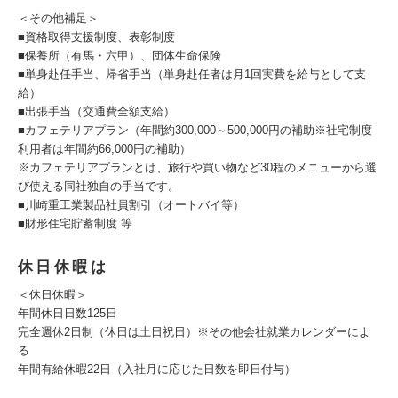
＜その他補足＞
■資格取得支援制度、表彰制度
■保養所（有馬・六甲）、団体生命保険
■単身赴任手当、帰省手当（単身赴任者は月1回実費を給与として支
給）
■出張手当（交通費全額支給）
■カフェテリアプラン（年間約300,000～500,000円の補助※社宅制度
利用者は年間約66,000円の補助）
※カフェテリアプランとは、旅行や買い物など30程のメニューから選
び使える同社独自の手当です。
■川崎重工業製品社員割引（オートバイ等）
■財形住宅貯蓄制度 等
休日休暇は
＜休日休暇＞
年間休日日数125日
完全週休2日制（休日は土日祝日）※その他会社就業カレンダーによ
る
年間有給休暇22日（入社月に応じた日数を即日付与）