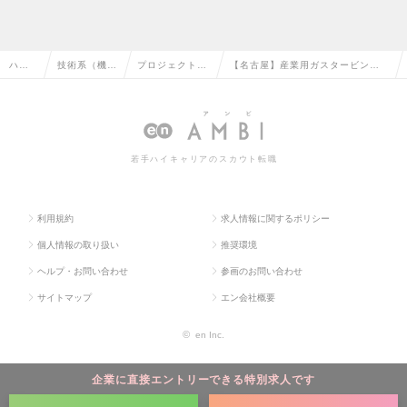
ハイ
技術系（機
プロジェクトマ
【名古屋】産業用ガスタービン発
クラ
械・メカト
ネージャー（機
電設備のサービスエンジニア ※福
ス求
ロ・自動車）
械・自動車）の
利厚生充実/川崎重工100%出資の
人TO
の転職
転職
求人情報
若手ハイキャリアのスカウト転職
P
利用規約
求人情報に関するポリシー
個人情報の取り扱い
推奨環境
ヘルプ・お問い合わせ
参画のお問い合わせ
サイトマップ
エン会社概要
©
en Inc.
企業に直接エントリーできる特別求人です