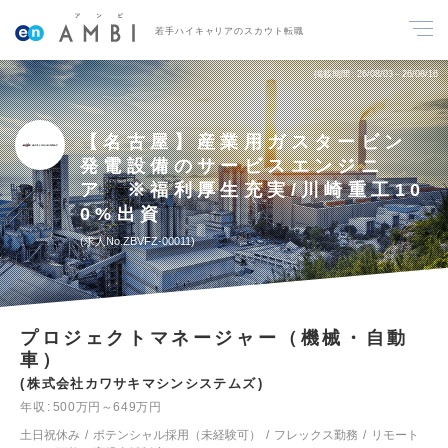
若手ハイキャリアのスカウト転職
掲載期間
26/08/03～26/08/16
【名古屋】産業用ガスタービン
発電設備のサービスエンジニ
ア ※福利厚生充実/川崎重工10
0%出資
求人No.ZBVFZ-00011
プロジェクトマネージャー（機械・自動
車）
株式会社カワサキマシンシステムズ
年収
500万円～649万円
土日祝休み
ポテンシャル採用（未経験可）
フレックス勤務
リモート