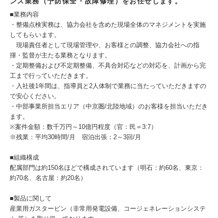
ンス業務（予防保全・故障修理）をお任せします。
■業務内容
・整備点検実務は、協力会社を含めた現場全体のマネジメントを実施
してもらいます。
現場責任者として現場管理や、お客様との調整、協力会社への指
揮・監督が主たる業務となります。
・定期整備および不定期整備、不具合対応などの対応を、計画から完
工まで行っていただきます。
・入社後1年間は、指導員と2人体制で業務に当たっていただきますの
で安心ください。
・中部事業所担当エリア（中京圏/北陸地域）のお客様を担当いただき
ます。
※案件金額：数千万円～10億円程度（官：民＝3:7）
※残業：平均30時間/月 宿泊出張：2～3回/月
■組織構成
配属部門は約150名ほどで構成されています（明石：約60名、東京：
約70名、名古屋：約20名）
■製品に関して
産業用ガスタービン（非常用発電設備、コージェネレーションシステ