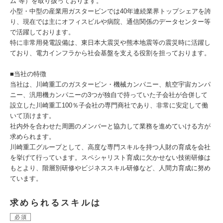
ム 等）を取り扱っております。
小型・中型の産業用ガスタービンでは40年連続業界トップシェアを誇
り、現在では主にオフィスビルや病院、通信関係のデータセンター等
で活躍しております。
特に非常用発電設備は、東日本大震災や熊本地震等の震災時に活躍し
ており、電力インフラから社会基盤を支える役割を担っております。
■当社の特徴
当社は、川崎重工のガスタービン・機械カンパニー、航空宇宙カンパ
ニー、汎用機カンパニーの3つが独自で持っていた子会社が合併して
設立した川崎重工100％子会社の専門商社であり、非常に安定して働
いて頂けます。
社内外を合わせた周囲のメンバーと協力して業務を進めていける方が
求められます。
川崎重工グループとして、高度な専門スキルを持つ人財の育成を会社
を挙げて行っています。スペシャリスト育成に欠かせない技術研修は
もとより、階層別研修やビジネススキル研修など、人間力育成に努め
ています。
求められるスキルは
必須