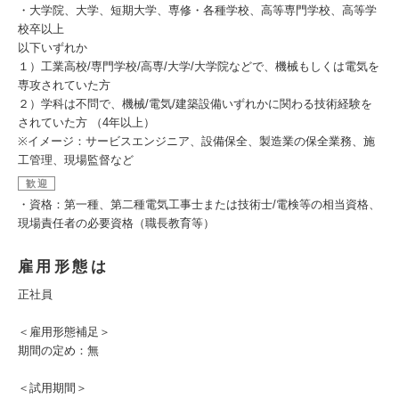
・大学院、大学、短期大学、専修・各種学校、高等専門学校、高等学
校卒以上
以下いずれか
１）工業高校/専門学校/高専/大学/大学院などで、機械もしくは電気を
専攻されていた方
２）学科は不問で、機械/電気/建築設備いずれかに関わる技術経験を
されていた方 （4年以上）
※イメージ：サービスエンジニア、設備保全、製造業の保全業務、施
工管理、現場監督など
歓迎
・資格：第一種、第二種電気工事士または技術士/電検等の相当資格、
現場責任者の必要資格（職長教育等）
雇用形態は
正社員
＜雇用形態補足＞
期間の定め：無
＜試用期間＞