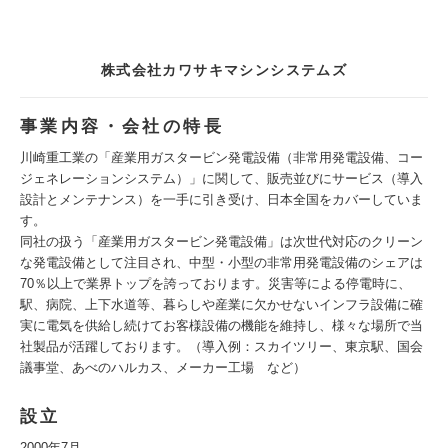
株式会社カワサキマシンシステムズ
事業内容・会社の特長
川崎重工業の「産業用ガスタービン発電設備（非常用発電設備、コー
ジェネレーションシステム）」に関して、販売並びにサービス（導入
設計とメンテナンス）を一手に引き受け、日本全国をカバーしていま
す。
同社の扱う「産業用ガスタービン発電設備」は次世代対応のクリーン
な発電設備として注目され、中型・小型の非常用発電設備のシェアは
70％以上で業界トップを誇っております。災害等による停電時に、
駅、病院、上下水道等、暮らしや産業に欠かせないインフラ設備に確
実に電気を供給し続けてお客様設備の機能を維持し、様々な場所で当
社製品が活躍しております。（導入例：スカイツリー、東京駅、国会
議事堂、あべのハルカス、メーカー工場 など）
設立
2000年7月