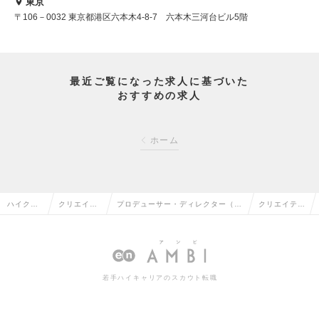
東京
〒106－0032 東京都港区六本木4-8-7 六本木三河台ビル5階
最近ご覧になった求人に基づいた
おすすめの求人
ホーム
ハイクラ
クリエイテ
プロデューサー・ディレクター（W
クリエイティ
ス求人TO
ィブ系の転
eb・モバイル・ゲーム関連）の転
ブの求人情報
P
職
職
若手ハイキャリアのスカウト転職