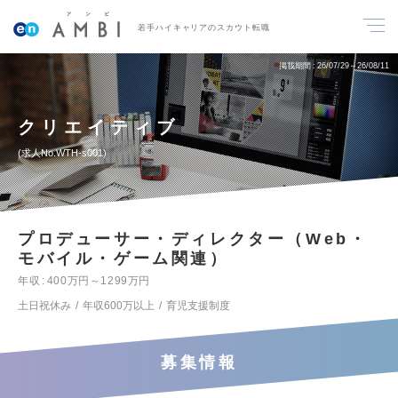
若手ハイキャリアのスカウト転職
掲載期間
26/07/29～26/08/11
クリエイティブ
求人No.WTH-s001
プロデューサー・ディレクター（Web・
モバイル・ゲーム関連）
年収
400万円～1299万円
土日祝休み
年収600万以上
育児支援制度
募集情報