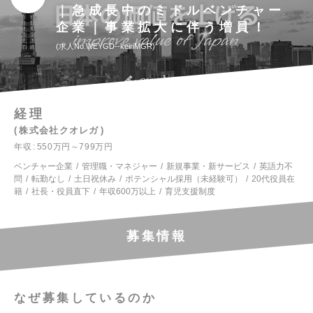
｜急成長中のミドルベンチャー
企業｜事業拡大に伴う増員！
求人No.WEYGD--keiriMGR
経理
株式会社クオレガ
年収
550万円～799万円
ベンチャー企業
管理職・マネジャー
新規事業・新サービス
英語力不
問
転勤なし
土日祝休み
ポテンシャル採用（未経験可）
20代役員在
籍
社長・役員直下
年収600万以上
育児支援制度
募集情報
なぜ募集しているのか