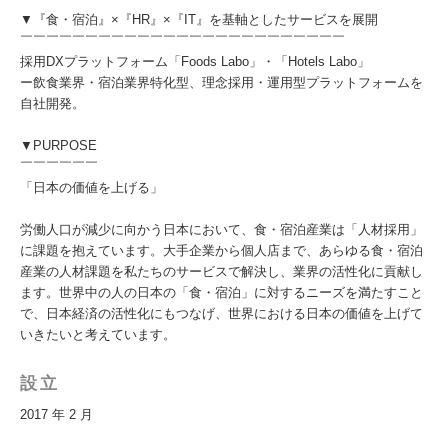
▼『食・宿泊』×『HR』×『IT』を基軸としたサービスを展開
￣￣￣￣￣￣￣￣￣￣￣￣￣￣￣￣￣￣￣￣￣￣￣￣￣
採用DXプラットフォーム「Foods Labo」・「Hotels Labo」
ー飲食業界・宿泊業界特化型、理念採用・運用型プラットフォームを
自社開発。
▼PURPOSE
￣￣￣￣￣￣
「日本の価値を上げる」
労働人口が減少に向かう日本において、食・宿泊産業は「人材採用」
に課題を抱えています。大手企業から個人店まで、あらゆる食・宿泊
産業の人材課題を私たちのサービスで解決し、業界の活性化に貢献し
ます。世界中の人の日本の「食・宿泊」に対するニーズを満たすこと
で、日本経済の活性化にもつなげ、世界における日本の価値を上げて
いきたいと考えています。
設立
2017 年 2 月