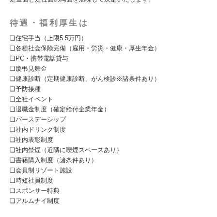
待遇・福利厚生は
❑住宅手当（上限5.5万円）
❑各種社会保険完備（雇用・労災・健康・厚生年金）
❑PC・携帯電話貸与
❑慶弔見舞金
❑健康診断（定期健康診断、がん検診※諸条件あり）
❑予防接種
❑全社イベント
❑退職金制度（確定給付企業年金）
❑バースデーシップ
❑社内ドリンク制度
❑社内表彰制度
❑社内禁煙（近隣に喫煙スペースあり）
❑書籍購入制度（諸条件あり）
❑会員制リゾート施設
❑時短社員制度
❑スポンサー特典
❑アルムナイ制度