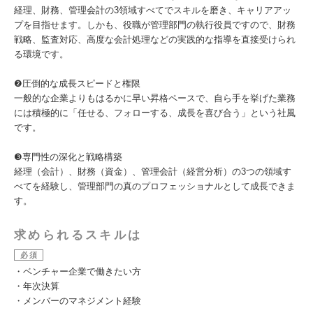
経理、財務、管理会計の3領域すべてでスキルを磨き、キャリアアッ
プを目指せます。しかも、役職が管理部門の執行役員ですので、財務
戦略、監査対応、高度な会計処理などの実践的な指導を直接受けられ
る環境です。
❷圧倒的な成長スピードと権限
一般的な企業よりもはるかに早い昇格ペースで、自ら手を挙げた業務
には積極的に「任せる、フォローする、成長を喜び合う」という社風
です。
❸専門性の深化と戦略構築
経理（会計）、財務（資金）、管理会計（経営分析）の3つの領域す
べてを経験し、管理部門の真のプロフェッショナルとして成長できま
す。
求められるスキルは
必須
・ベンチャー企業で働きたい方
・年次決算
・メンバーのマネジメント経験