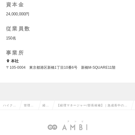
資本金
24,000,000円
従業員数
150名
事業所
本社
〒105-0004 東京都港区新橋1丁目10番6号 新橋M-SQUARE11階
ハイクラ
管理部
経理
【経理マネージャー/部長候補】｜急成長中のミ
ス求人T
門系の
の転
ドルベンチャー企業｜事業拡大に伴う増員！の
OP
転職
職
求人情報