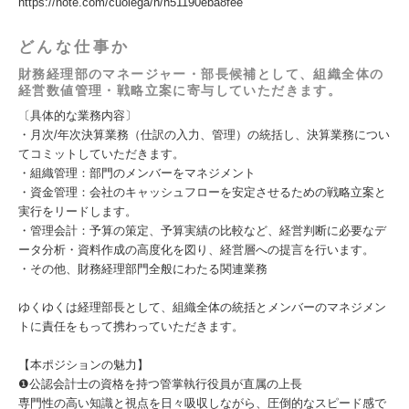
https://note.com/cuolega/n/n51190eba8fee
どんな仕事か
財務経理部のマネージャー・部長候補として、組織全体の
経営数値管理・戦略立案に寄与していただきます。
〔具体的な業務内容〕
・月次/年次決算業務（仕訳の入力、管理）の統括し、決算業務につい
てコミットしていただきます。
・組織管理：部門のメンバーをマネジメント
・資金管理：会社のキャッシュフローを安定させるための戦略立案と
実行をリードします。
・管理会計：予算の策定、予算実績の比較など、経営判断に必要なデ
ータ分析・資料作成の高度化を図り、経営層への提言を行います。
・その他、財務経理部門全般にわたる関連業務
ゆくゆくは経理部長として、組織全体の統括とメンバーのマネジメン
トに責任をもって携わっていただきます。
【本ポジションの魅力】
❶公認会計士の資格を持つ管掌執行役員が直属の上長
専門性の高い知識と視点を日々吸収しながら、圧倒的なスピード感で