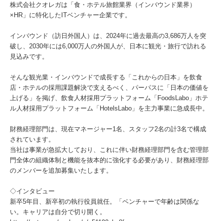
株式会社クオレガは「食・ホテル旅館業界（インバウンド業界）
×HR」に特化したITベンチャー企業です。
インバウンド（訪日外国人）は、2024年に過去最高の3,686万人を突
破し、2030年には6,000万人の外国人が、日本に観光・旅行で訪れる
見込みです。
そんな観光業・インバウンドで成長する「これからの日本」を飲食
店・ホテルの採用課題解決で支えるべく、パーパスに「日本の価値を
上げる」を掲げ、飲食人材採用プラットフォーム「FoodsLabo」ホテ
ル人材採用プラットフォーム「HotelsLabo」を主力事業に急成長中。
財務経理部門は、現在マネージャー1名、スタッフ2名の計3名で構成
されています。
当社は事業が急拡大しており、これに伴い財務経理部門を含む管理部
門全体の組織体制と機能を抜本的に強化する必要があり、財務経理部
のメンバーを追加募集いたします。
◇インタビュー
新卒5年目、新卒初の執行役員就任。「ベンチャーで年齢は関係な
い。キャリアは自分で切り開く。