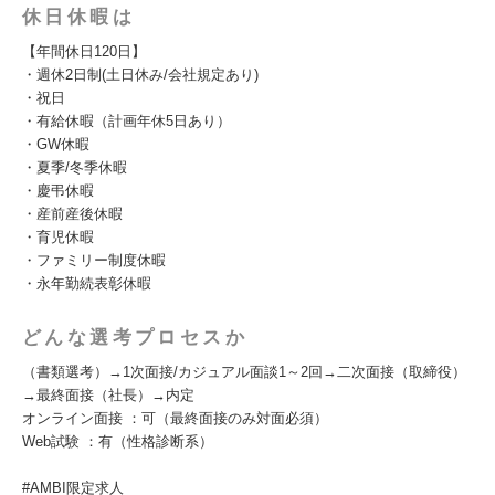
休日休暇は
【年間休日120日】
・週休2日制(土日休み/会社規定あり)
・祝日
・有給休暇（計画年休5日あり）
・GW休暇
・夏季/冬季休暇
・慶弔休暇
・産前産後休暇
・育児休暇
・ファミリー制度休暇
・永年勤続表彰休暇
どんな選考プロセスか
（書類選考）→1次面接/カジュアル面談1～2回→二次面接（取締役）
→最終面接（社長）→内定
オンライン面接 ：可（最終面接のみ対面必須）
Web試験 ：有（性格診断系）
#AMBI限定求人