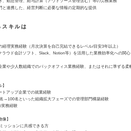
き、勤怠管理、給与計算（アウトソース管理含む）等の労務業務
門と連携した、経営判断に必要な情報の定期的な提供
るスキルは
の経理実務経験（月次決算を自己完結できるレベル/目安3年以上）
クラウド会計ソフト、Slack、Notion等）を活用した業務効率化への関
企業や少人数組織でのバックオフィス業務経験、またはそれに準ずる柔
ル】
タートアップ企業での就業経験
50名→100名といった組織拡大フェーズでの管理部門構築経験
の実務経験
物像】
oliのミッションに共感できる方