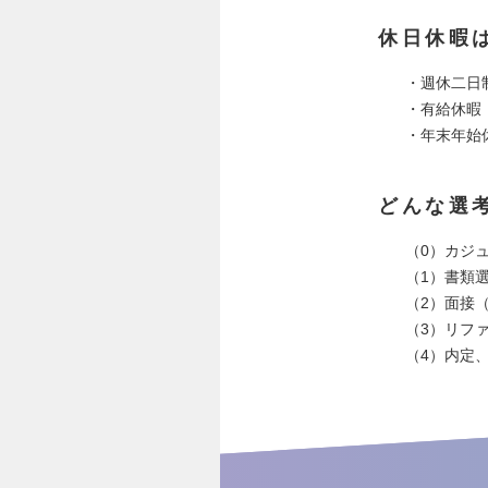
休日休暇
・週休二日
・有給休暇
・年末年始
どんな選
（0）カジ
（1）書類
（2）面接（
（3）リフ
（4）内定