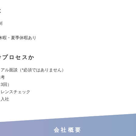
は
制
休暇・夏季休暇あり
考プロセスか
ュアル面談（*必須ではありません）
選考
3回）
ァレンスチェック
、入社
会社概要