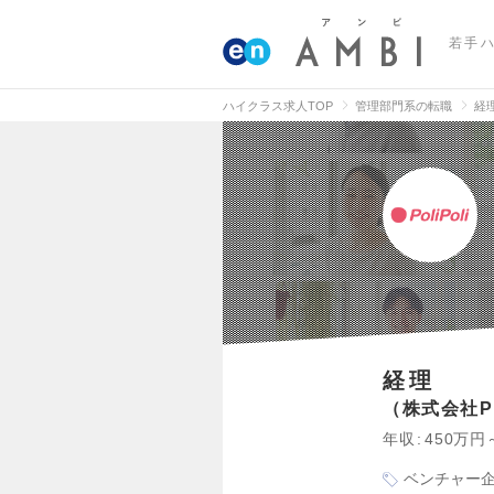
若手
ハイクラス求人TOP
管理部門系の転職
経
経理
株式会社Pol
年収
450万円
ベンチャー