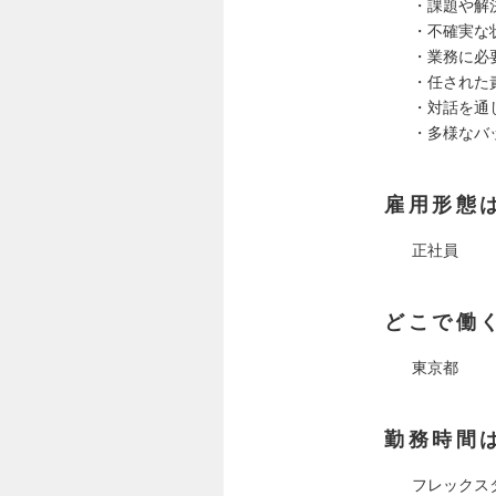
・課題や解
・不確実な
・業務に必
・任された
・対話を通
・多様なバ
雇用形態
正社員
どこで働
東京都
勤務時間
フレックスタ