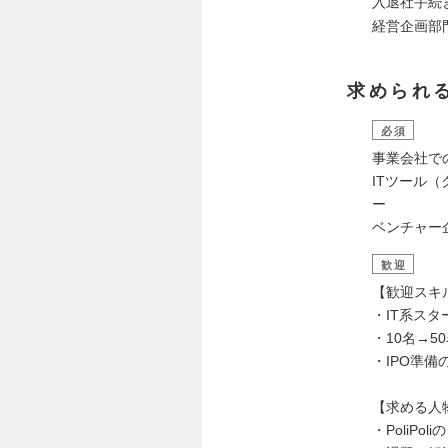
入退社手続
経営企画部
求められ
必須
事業会社で
ITツール（
ー
ベンチャー
歓迎
【歓迎スキ
・IT系ス
・10名→
・IPO準備
【求める人
・PoliP