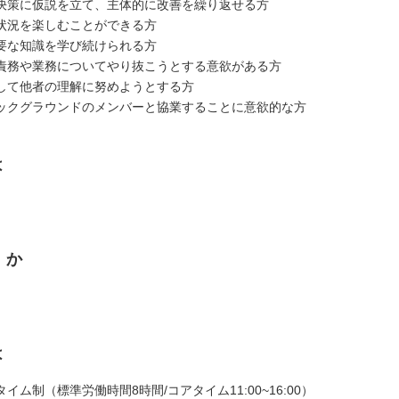
決策に仮説を立て、主体的に改善を繰り返せる方
状況を楽しむことができる方
要な知識を学び続けられる方
責務や業務についてやり抜こうとする意欲がある方
して他者の理解に努めようとする方
ックグラウンドのメンバーと協業することに意欲的な方
は
くか
は
イム制（標準労働時間8時間/コアタイム11:00~16:00）