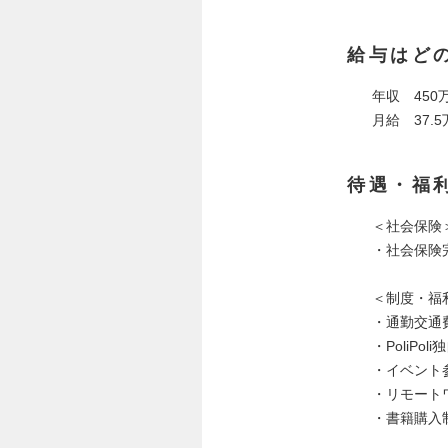
給与はど
年収 450万
月給 37.
待遇・福
＜社会保険
・社会保険
＜制度・福
・通勤交通
・PoliPo
・イベント
・リモート
・書籍購入