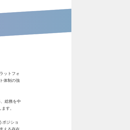
プラットフォ
ト体制の強
務、総務を中
します。
うポジショ
で支える存在