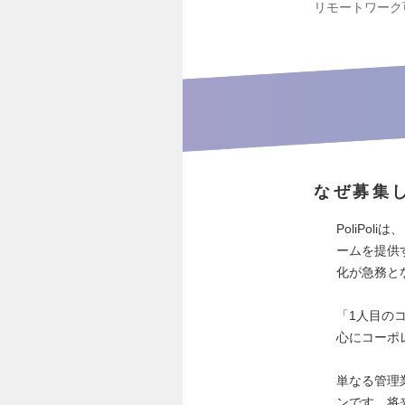
リモートワーク
なぜ募集
PoliPo
ームを提供
化が急務と
「1人目の
心にコーポ
単なる管理
ンです。将来