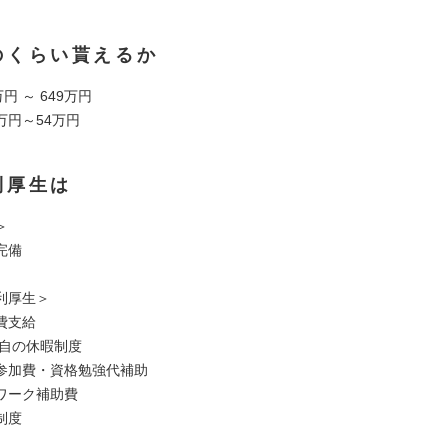
のくらい貰えるか
円 ～ 649万円
5万円～54万円
利厚生は
＞
完備
利厚生＞
費支給
li独自の休暇制度
参加費・資格勉強代補助
ワーク補助費
制度