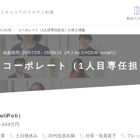
ハイキャリアのスカウト転職
初めて
理の転職
コーポレート（1人目専任担当）の求人情報
掲載期間
26/07/28～26/08/10
求人No.GHQSW--corp01
コーポレート（1人目専任担
iPoli
～649万円
企業
土日祝休み
20代役員在籍
社長・役員直下
フレッ