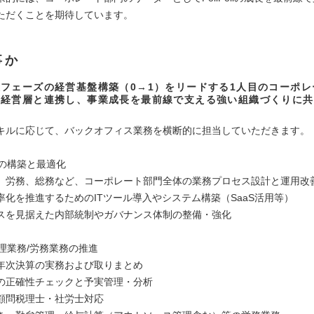
ただくことを期待しています。
事か
フェーズの経営基盤構築（0→1）をリードする1人目のコーポレ
！経営層と連携し、事業成長を最前線で支える強い組織づくりに共
？
キルに応じて、バックオフィス業務を横断的に担当していただきます。
盤の構築と最適化
、労務、総務など、コーポレート部門全体の業務プロセス設計と運用改
率化を推進するためのITツール導入やシステム構築（SaaS活用等）
スを見据えた内部統制やガバナンス体制の整備・強化
経理業務/労務業務の推進
年次決算の実務および取りまとめ
の正確性チェックと予実管理・分析
顧問税理士・社労士対応