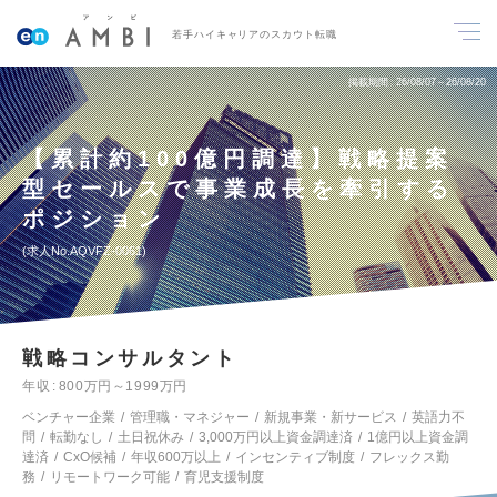
若手ハイキャリアのスカウト転職
掲載期間
26/08/07～26/08/20
【累計約100億円調達】戦略提案
型セールスで事業成長を牽引する
ポジション
求人No.AQVFZ-0061
戦略コンサルタント
年収
800万円～1999万円
ベンチャー企業
管理職・マネジャー
新規事業・新サービス
英語力不
問
転勤なし
土日祝休み
3,000万円以上資金調達済
1億円以上資金調
達済
CxO候補
年収600万以上
インセンティブ制度
フレックス勤
務
リモートワーク可能
育児支援制度