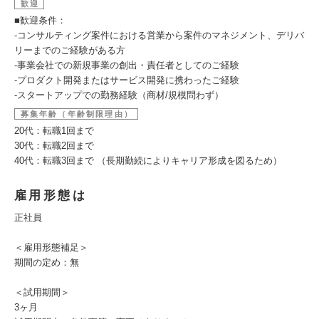
歓迎
■歓迎条件：
-コンサルティング案件における営業から案件のマネジメント、デリバ
リーまでのご経験がある方
-事業会社での新規事業の創出・責任者としてのご経験
-プロダクト開発またはサービス開発に携わったご経験
-スタートアップでの勤務経験（商材/規模問わず）
募集年齢（年齢制限理由）
20代：転職1回まで
30代：転職2回まで
40代：転職3回まで （長期勤続によりキャリア形成を図るため）
雇用形態は
正社員
＜雇用形態補足＞
期間の定め：無
＜試用期間＞
3ヶ月