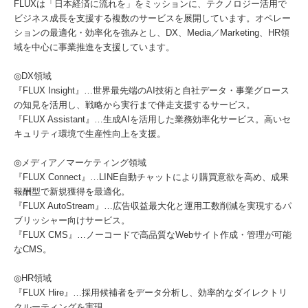
FLUXは「日本経済に流れを」をミッションに、テクノロジー活用で
ビジネス成長を支援する複数のサービスを展開しています。オペレー
ションの最適化・効率化を強みとし、DX、Media／Marketing、HR領
域を中心に事業推進を支援しています。
◎DX領域
『FLUX Insight』…世界最先端のAI技術と自社データ・事業グロース
の知見を活用し、戦略から実行まで伴走支援するサービス。
『FLUX Assistant』…生成AIを活用した業務効率化サービス。高いセ
キュリティ環境で生産性向上を支援。
◎メディア／マーケティング領域
『FLUX Connect』…LINE自動チャットにより購買意欲を高め、成果
報酬型で新規獲得を最適化。
『FLUX AutoStream』…広告収益最大化と運用工数削減を実現するパ
ブリッシャー向けサービス。
『FLUX CMS』…ノーコードで高品質なWebサイト作成・管理が可能
なCMS。
◎HR領域
『FLUX Hire』…採用候補者をデータ分析し、効率的なダイレクトリ
クルーティングを実現。