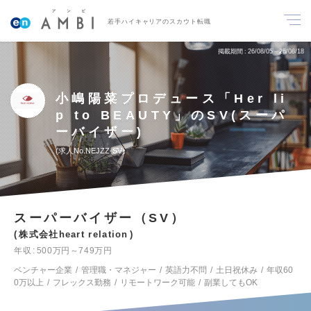
若手ハイキャリアのスカウト転職
掲載期間
26/08/05～26/08/18
小嶋陽菜プロデュース「Her li
p to BEAUTY」のSV(スーパ
ーバイザー)
求人No.NEJZZ-SV
スーパーバイザー（SV）
株式会社heart relation
年収
500万円～749万円
ベンチャー企業
管理職・マネジャー
英語力不問
土日祝休み
年収60
0万以上
フレックス勤務
リモートワーク可能
副業してもOK