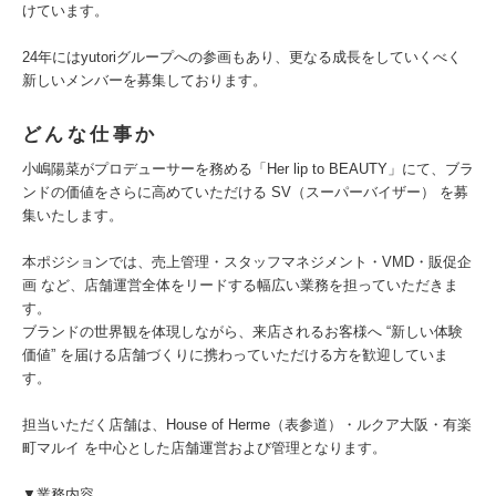
けています。
24年にはyutoriグループへの参画もあり、更なる成長をしていくべく
新しいメンバーを募集しております。
どんな仕事か
小嶋陽菜がプロデューサーを務める「Her lip to BEAUTY」にて、ブラ
ンドの価値をさらに高めていただける SV（スーパーバイザー） を募
集いたします。
本ポジションでは、売上管理・スタッフマネジメント・VMD・販促企
画 など、店舗運営全体をリードする幅広い業務を担っていただきま
す。
ブランドの世界観を体現しながら、来店されるお客様へ “新しい体験
価値” を届ける店舗づくりに携わっていただける方を歓迎していま
す。
担当いただく店舗は、House of Herme（表参道）・ルクア大阪・有楽
町マルイ を中心とした店舗運営および管理となります。
▼業務内容