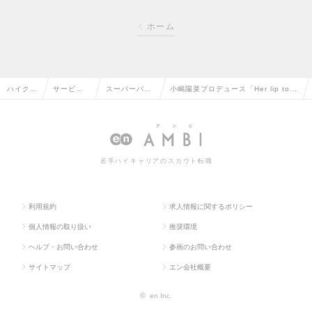
ホーム
ハイクラ
サービ
スーパーバイ
小嶋陽菜プロデュース「Her lip to B
ス求人T
ス・流通
ザー（SV）の
EAUTY」のSV(スーパーバイザー)の
OP
系の転職
転職
求人情報
若手ハイキャリアのスカウト転職
利用規約
求人情報に関するポリシー
個人情報の取り扱い
推奨環境
ヘルプ・お問い合わせ
参画のお問い合わせ
サイトマップ
エン会社概要
©
en Inc.