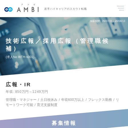
若手ハイキャリアのスカウト転職
掲載期間
26/07/31～26/08/13
技術広報／採用広報（管理職候
補）
求人No.WTH-s001
広報・IR
年収
850万円～1249万円
管理職・マネジャー
土日祝休み
年収600万以上
フレックス勤務
リ
モートワーク可能
育児支援制度
募集情報