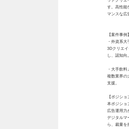
す。高性能
マンスな広
【案件事例
・外資系大
3Dクリエ
し、認知向
・大手飲料
複数業界の
支援。
【ポジショ
本ポジショ
広告運用力
デジタルマ
ら、裁量を