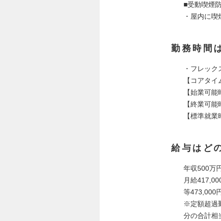
■受動喫煙
・屋内に喫
勤務時間
・フレック
【コアタイム
【始業可能時
【終業可能時
【標準就業
給与はど
年収500万
月給417,0
等473,00
※定額超過
分の合計相