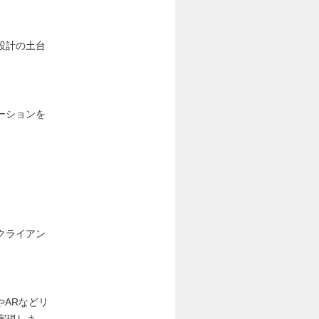
設計の土台
ーションを
クライアン
やARなどリ
実現しま