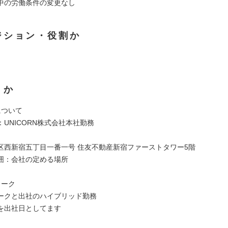
中の労働条件の変更なし
ジション・役割か
くか
について
UNICORN株式会社本社勤務
区西新宿五丁目一番一号 住友不動産新宿ファーストタワー5階
囲：会社の定める場所
ワーク
ークと出社のハイブリッド勤務
を出社日としてます