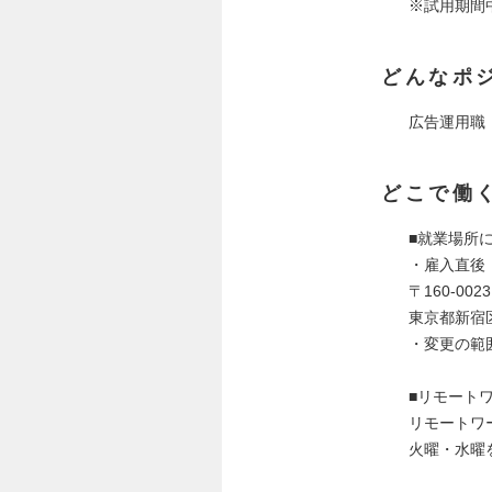
※試用期間
どんなポ
広告運用職
どこで働
■就業場所
・雇入直後：
〒160-0023
東京都新宿
・変更の範
■リモート
リモートワ
火曜・水曜