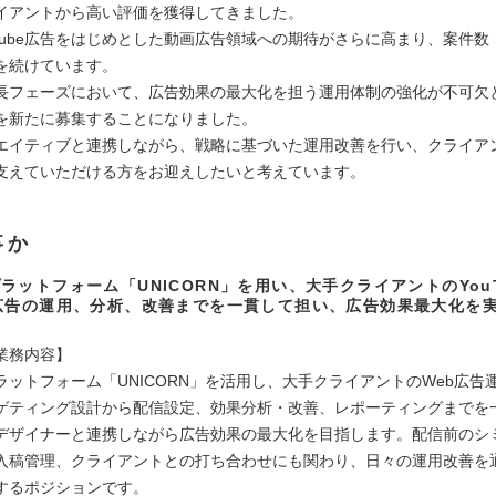
イアントから高い評価を獲得してきました。
uTube広告をはじめとした動画広告領域への期待がさらに高まり、案件数
を続けています。
長フェーズにおいて、広告効果の最大化を担う運用体制の強化が不可欠
を新たに募集することになりました。
エイティブと連携しながら、戦略に基づいた運用改善を行い、クライア
支えていただける方をお迎えしたいと考えています。
事か
ラットフォーム「UNICORN」を用い、大手クライアントのYouT
広告の運用、分析、改善までを一貫して担い、広告効果最大化を
業務内容】
ラットフォーム「UNICORN」を活用し、大手クライアントのWeb広告
ゲティング設計から配信設定、効果分析・改善、レポーティングまでを
デザイナーと連携しながら広告効果の最大化を目指します。配信前のシ
入稿管理、クライアントとの打ち合わせにも関わり、日々の運用改善を
するポジションです。