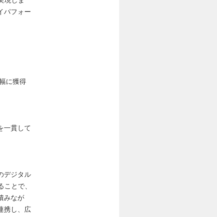
イパフォー
幅に獲得
を一貫して
のデジタル
わることで、
積みなが
連携し、広