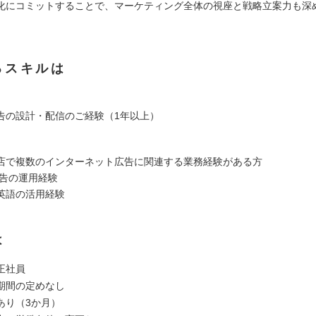
化にコミットすることで、マーケティング全体の視座と戦略立案力も深
るスキルは
告の設計・配信のご経験（1年以上）
店で複数のインターネット広告に関連する業務経験がある方
e広告の運用経験
英語の活用経験
は
正社員
期間の定めなし
あり（3か月）