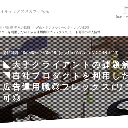
ハイキャリアのスカウト転職
初めて
画・商品開発系の転職
Web・デジタルマーケティングの転職
クトを利用したWEB広告運用職◎フレックス/リモート可◎の求人情報
掲載期間
26/08/06～26/08/19
求人No.DVCNL-UNICORN-1219
◣大手クライアントの課題
◥自社プロダクトを利用した
広告運用職◎フレックス/リ
可◎