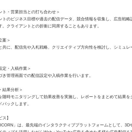
ント・営業担当との打ち合わせ＞
トのビジネス目標や過去の配信データ、競合情報を収集し、広告戦略
す。クライアントとの折衝に同席することもあります。
立案＞
共に、配信先や入札戦略、クリエイティブ方向性を検討し、シミュレ
。
設定・入稿作業＞
き管理画面での配信設定や入稿作業を行います。
・結果分析＞
随時モニタリングして効果改善を実施し、レポートをまとめて結果を
ドバックします。
ビス】
NICORN」は、最先端のインタラクティブプラットフォームとして、3D
イティブを活用しながらWeb・YouTube広告を含めた多様な広告配信を