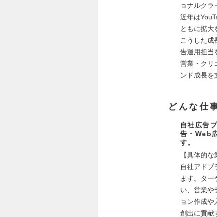
ョナルクラ
近年はYo
ともに拡大
こうした成
告運用担当
営業・クリ
ンド成長を
どんな仕
自社広告プ
告・Web
す。
【具体的な
自社アドプ
ます。ター
い、営業や
ョン作成や
創出に貢献