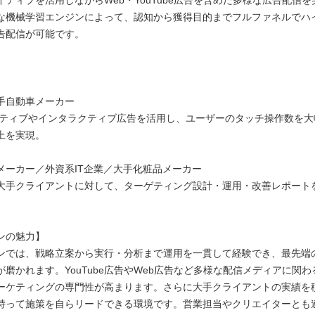
な機械学習エンジンによって、認知から獲得目的までフルファネルでハ
告配信が可能です。
】
手自動車メーカー
イティブやインタラクティブ広告を活用し、ユーザーのタッチ操作数を大
上を実現。
メーカー／外資系IT企業／大手化粧品メーカー
大手クライアントに対して、ターゲティング設計・運用・改善レポート
ンの魅力】
ンでは、戦略立案から実行・分析まで運用を一貫して経験でき、最先端
が磨かれます。YouTube広告やWeb広告など多様な配信メディアに関
ーケティングの専門性が高まります。さらに大手クライアントの実績を
持って施策を自らリードできる環境です。営業担当やクリエイターとも