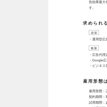
告効果最大
す。
求められ
必須
・運用型広
歓迎
・広告代理
・Googl
・ビジネス
雇用形態
雇用形態：
契約期間：
試用期間：