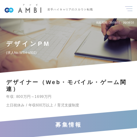
若手ハイキャリアのスカウト転職
掲載期間
26/08/03～26/08/16
デザインPM
求人No.WTH-s001
デザイナー（Web・モバイル・ゲーム関
連）
年収
800万円～1699万円
土日祝休み
年収600万以上
育児支援制度
募集情報