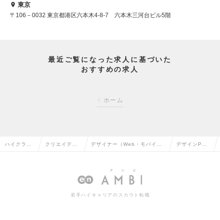
東京
〒106－0032 東京都港区六本木4-8-7 六本木三河台ビル5階
最近ご覧になった求人に基づいた
おすすめの求人
ホーム
ハイクラス
クリエイティ
デザイナー（Web・モバイ
デザインPM
求人TOP
ブ系の転職
ル・ゲーム関連）の転職
の求人情報
若手ハイキャリアのスカウト転職