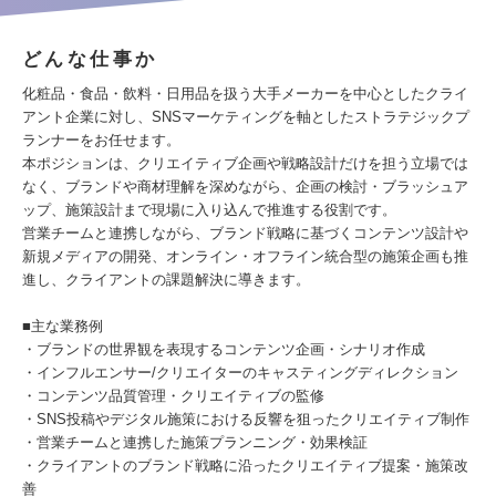
どんな仕事か
化粧品・食品・飲料・日用品を扱う大手メーカーを中心としたクライ
アント企業に対し、SNSマーケティングを軸としたストラテジックプ
ランナーをお任せます。
本ポジションは、クリエイティブ企画や戦略設計だけを担う立場では
なく、ブランドや商材理解を深めながら、企画の検討・ブラッシュア
ップ、施策設計まで現場に入り込んで推進する役割です。
営業チームと連携しながら、ブランド戦略に基づくコンテンツ設計や
新規メディアの開発、オンライン・オフライン統合型の施策企画も推
進し、クライアントの課題解決に導きます。
■主な業務例
・ブランドの世界観を表現するコンテンツ企画・シナリオ作成
・インフルエンサー/クリエイターのキャスティングディレクション
・コンテンツ品質管理・クリエイティブの監修
・SNS投稿やデジタル施策における反響を狙ったクリエイティブ制作
・営業チームと連携した施策プランニング・効果検証
・クライアントのブランド戦略に沿ったクリエイティブ提案・施策改
善