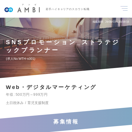
若手ハイキャリアのスカウト転職
掲載期間
26/08/03～26/08/16
SNSプロモーション_ストラテジ
ックプランナー
求人No.WTH-s001
Web・デジタルマーケティング
年収
500万円～999万円
土日祝休み
育児支援制度
募集情報