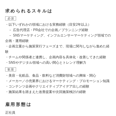
求められるスキルは
必須
・以下いずれかの領域における実務経験（目安2年以上）
－ 広告代理店・PR会社での企画／プランニング経験
－ SNSマーケティング、インフルエンサーマーケティング領域での
企画・運用経験
・企画立案から施策実行フェーズまで、現場に関与しながら進めた経
験
・チームや関係者と連携し、企画内容を具体化・改善してきた経験
・SNSやデジタル領域への高い関心とトレンド理解力
歓迎
・美容・化粧品、食品・飲料など消費財領域への興味・関心
・メーカー／小売業界におけるマーケティング・プロモーション知識
・コンテンツ企画やクリエイティブアイデア出しの経験
・施策結果を踏まえた改善提案や次回施策検討の経験
雇用形態は
正社員