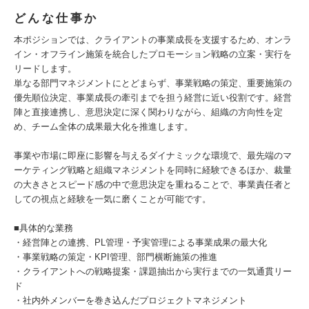
どんな仕事か
本ポジションでは、クライアントの事業成長を支援するため、オンラ
イン・オフライン施策を統合したプロモーション戦略の立案・実行を
リードします。
単なる部門マネジメントにとどまらず、事業戦略の策定、重要施策の
優先順位決定、事業成長の牽引までを担う経営に近い役割です。経営
陣と直接連携し、意思決定に深く関わりながら、組織の方向性を定
め、チーム全体の成果最大化を推進します。
事業や市場に即座に影響を与えるダイナミックな環境で、最先端のマ
ーケティング戦略と組織マネジメントを同時に経験できるほか、裁量
の大きさとスピード感の中で意思決定を重ねることで、事業責任者と
しての視点と経験を一気に磨くことが可能です。
■具体的な業務
・経営陣との連携、PL管理・予実管理による事業成果の最大化
・事業戦略の策定・KPI管理、部門横断施策の推進
・クライアントへの戦略提案・課題抽出から実行までの一気通貫リー
ド
・社内外メンバーを巻き込んだプロジェクトマネジメント