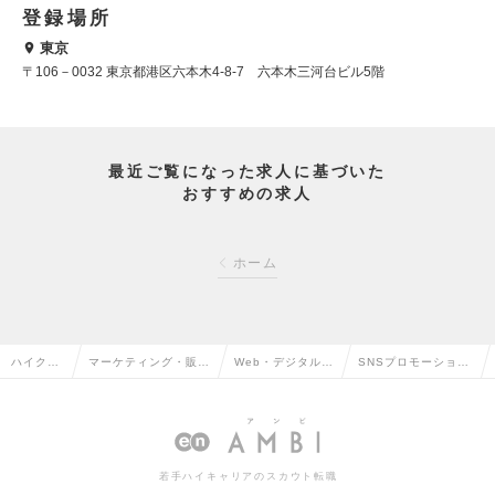
登録場所
東京
〒106－0032 東京都港区六本木4-8-7 六本木三河台ビル5階
最近ご覧になった求人に基づいた
おすすめの求人
ホーム
ハイクラ
マーケティング・販促
Web・デジタルマ
SNSプロモーション
ス求人T
企画・商品開発系の転
ーケティングの転
_事業責任者の求人
OP
職
職
情報
若手ハイキャリアのスカウト転職