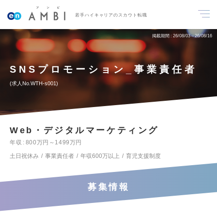
若手ハイキャリアのスカウト転職
掲載期間
26/08/03～26/08/16
SNSプロモーション_事業責任者
求人No.WTH-s001
Web・デジタルマーケティング
年収
800万円～1499万円
土日祝休み
事業責任者
年収600万以上
育児支援制度
募集情報