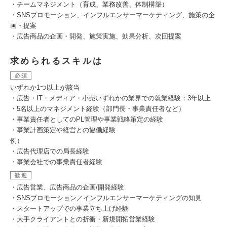
・チームマネジメント（育成、業務改善、体制構築）
・SNSプロモーション、インフルエンサーマーケティング、施策の企
画・提案
・広告商品の企画・開発、施策実施、効果分析、次回提案
求められるスキルは
必須
いずれか1つ以上が該当
・広告・IT・メディア・小売いずれかの業界での就業経験：3年以上
・5名以上のマネジメント経験（部門長・事業責任者など）
・事業責任者としてのPL管理や事業戦略策定の経験
・事業計画策定や経営との協働経験
例）
・広告代理店での局長経験
・事業会社での事業責任者経験
歓迎
・広告営業、広告商品の企画/開発経験
・SNSプロモーション／インフルエンサーマーケティングの知見
・スタートアップでの事業立ち上げ経験
・大手クライアントとの折衝・新規開拓営業経験