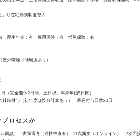
4月より在宅勤務制度導入
有 厚生年金：有 雇用保険：有 労災保険：有
】
（屋外喫煙可能場所あり）
は
21日（完全週休2日制、土日祝、年末年始5日間）
入社時付与（初年度は按分計算あり） 最高付与日数20日
考プロセスか
アル面談）⇒書類選考（適性検査有）⇒1次面接（オンライン）⇒2次面