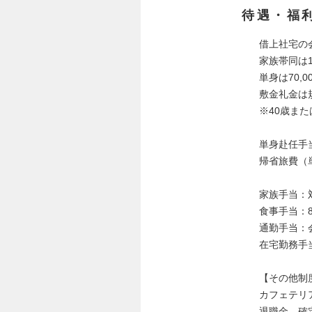
待遇・福
借上社宅の
家族帯同は1
単身は70,0
敷金礼金は
※40歳ま
単身赴任手当
帰省旅費（
家族手当：対
食事手当：8,
通勤手当：
在宅勤務手当
【その他制
カフェテリア
退職金 確