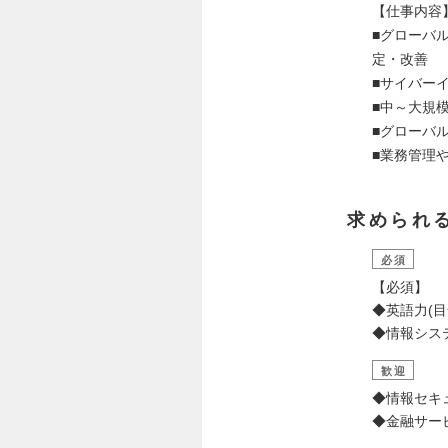
【仕事内容
■グローバ
定・改善
■サイバー
■中～大規
■グローバ
■業務管理
求められ
必須
【必須】
◆英語力(目
◆情報シス
歓迎
◆情報セキ
◆金融サー