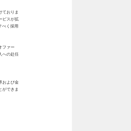
けておりま
ービスが拡
すべく採用
オファー
人への赴任
界および金
とができま