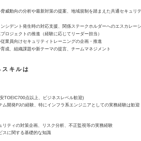
】
ル脅威動向の分析や最新対策の提案、地域規制を踏まえた共通セキュリ
インシデント発生時の対応支援、関係ステークホルダーへのエスカレー
模プロジェクトの推進（経験に応じてリーダー担当）
ル従業員向けセキュリティトレーニングの企画・推進
や育成、組織課題や新テーマの提言、チームマネジメント
るスキルは
安TOEIC700点以上、ビジネスレベル歓迎)
テム開発PJの経験、特にインフラ系エンジニアとしての実務経験は歓迎
ュリティの対策企画、リスク分析、不正監視等の実務経験
ビスに関する基礎的な知識