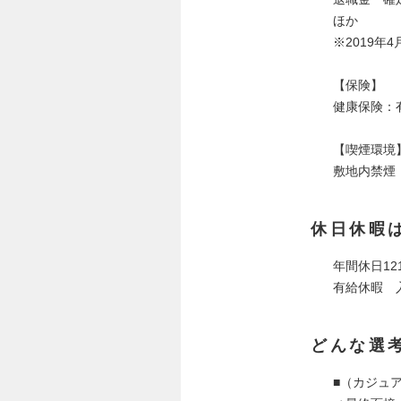
ほか
※2019年
【保険】
健康保険：
【喫煙環境
敷地内禁煙
休日休暇
年間休日1
有給休暇 
どんな選
■（カジュ