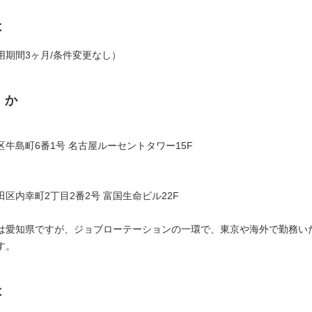
は
用期間3ヶ月/条件変更なし）
くか
牛島町6番1号 名古屋ルーセントタワー15F
区内幸町2丁目2番2号 富国生命ビル22F
は愛知県ですが、ジョブローテーションの一環で、東京や海外で勤務い
す。
は