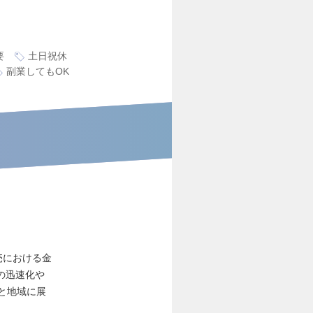
要
土日祝休
副業してもOK
売における金
の迅速化や
と地域に展