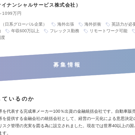
ァイナンシャルサービス株式会社
～1099万円
り（日系グローバル企業）
海外出張
海外折衝
英語力が必
勤
年収600万以上
フレックス勤務
リモートワーク可能
制度
募集情報
しているのか
界を代表する完成車メーカー100％出資の金融統括会社です。自動車販
等を提供する金融会社の統括会社として、経営の一元化による意思決定
リスク管理の充実を図る為に設立されました。現在では世界40以上の国
ます。