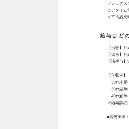
フレックス
コアタイム
※平均残業
給与はど
【形態】月
【備考】月給
【諸手当】
【年収例】
・30代中盤
・30代後半
・40代前半
※給与詳細
■賞与実績：