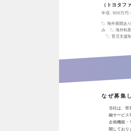
トヨタフ
年収
900万円
海外展開あ
み
海外転
育児支援
なぜ募集
当社は、世
融サービス
企画機能・
開しており