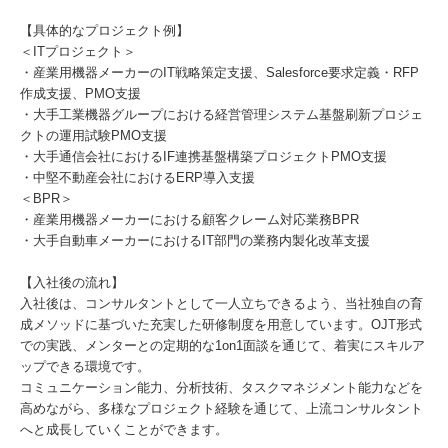
【具体的なプロジェクト例】
＜ITプロジェクト＞
・産業用機器メーカーのIT戦略策定支援、Salesforce要求定義・RFP
作成支援、PMO支援
・大手工業機器グループにおける経営管理システム基盤刷新プロジェ
クトの運用試験PMO支援
・大手通信会社におけるIF連携基盤構築プロジェクトPMO支援
・中堅不動産会社におけるERP導入支援
＜BPR＞
・産業用機器メーカーにおける顧客クレーム対応業務BPR
・大手自動車メーカーにおけるIT部門の業務内製化改革支援
【入社後の流れ】
入社後は、コンサルタントとして一人立ちできるよう、当社独自の育
成メソッドに基づいた充実した研修制度を用意しています。OJT形式
での実践、メンターとの定期的な1on1面談を通じて、着実にスキルア
ップできる環境です。
コミュニケーション能力、分析技術、タスクマネジメント能力などを
高めながら、多様なプロジェクト経験を通じて、上流コンサルタント
へと成長していくことができます。