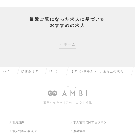
最近ご覧になった求人に基づいた
おすすめの求人
ホーム
ハイク
技術系（IT・
ITコンサ
【ITコンサルタント】あなたの成長意
ラス求
Web・通信
ルタント
欲を求めています《エンジニア/IT職経
人TOP
系）の転職
の転職
験者歓迎》の求人情報
若手ハイキャリアのスカウト転職
利用規約
求人情報に関するポリシー
個人情報の取り扱い
推奨環境