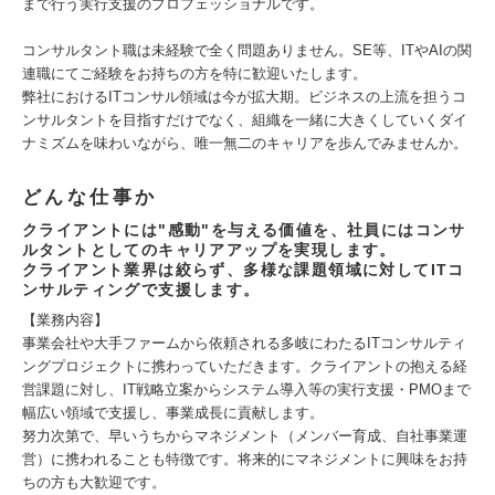
まで行う実行支援のプロフェッショナルです。
コンサルタント職は未経験で全く問題ありません。SE等、ITやAIの関
連職にてご経験をお持ちの方を特に歓迎いたします。
弊社におけるITコンサル領域は今が拡大期。ビジネスの上流を担うコ
ンサルタントを目指すだけでなく、組織を一緒に大きくしていくダイ
ナミズムを味わいながら、唯一無二のキャリアを歩んでみませんか。
どんな仕事か
クライアントには"感動"を与える価値を、社員にはコンサ
ルタントとしてのキャリアアップを実現します。
クライアント業界は絞らず、多様な課題領域に対してITコ
ンサルティングで支援します。
【業務内容】
事業会社や大手ファームから依頼される多岐にわたるITコンサルティ
ングプロジェクトに携わっていただきます。クライアントの抱える経
営課題に対し、IT戦略立案からシステム導入等の実行支援・PMOまで
幅広い領域で支援し、事業成長に貢献します。
努力次第で、早いうちからマネジメント（メンバー育成、自社事業運
営）に携われることも特徴です。将来的にマネジメントに興味をお持
ちの方も大歓迎です。