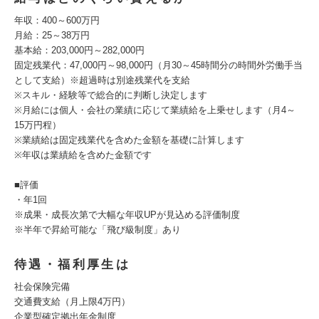
年収：400～600万円
月給：25～38万円
基本給：203,000円～282,000円
固定残業代：47,000円～98,000円（月30～45時間分の時間外労働手当
として支給）※超過時は別途残業代を支給
※スキル・経験等で総合的に判断し決定します
※月給には個人・会社の業績に応じて業績給を上乗せします（月4～
15万円程）
※業績給は固定残業代を含めた金額を基礎に計算します
※年収は業績給を含めた金額です
■評価
・年1回
※成果・成長次第で大幅な年収UPが見込める評価制度
※半年で昇給可能な「飛び級制度」あり
待遇・福利厚生は
社会保険完備
交通費支給（月上限4万円）
企業型確定拠出年金制度