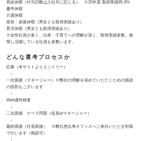
有給休暇（付与日数は入社月に応じる） ※25年度 取得実績95.9%
慶弔休暇
介護休暇
産前・産後休暇（男女とも取得実績あり）
育児休暇（男女とも取得実績あり）
※女性社員が多く、出産・子育てへの理解が深く、取得実績多数。復
帰し活躍している社員も多数います。
どんな選考プロセスか
応募（本サイトよりエントリー）
↓
一次面接（マネージャー）※弊社の理解を深めていただくための面談
の役割もございます
↓
Web適性検査
↓
二次面接 ケース問題（役員orマネージャー）
↓
最終面接（社長面接） ※弊社恵比寿オフィスへご来社いただき対面
で行います（相談可）
↓