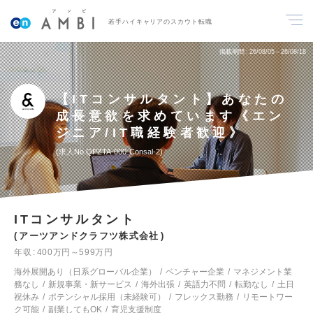
若手ハイキャリアのスカウト転職
掲載期間
26/08/05～26/08/18
【ITコンサルタント】あなたの
成長意欲を求めています《エン
ジニア/IT職経験者歓迎》
求人No.QPZTA-000-Consal-2
ITコンサルタント
アーツアンドクラフツ株式会社
年収
400万円～599万円
海外展開あり（日系グローバル企業）
ベンチャー企業
マネジメント業
務なし
新規事業・新サービス
海外出張
英語力不問
転勤なし
土日
祝休み
ポテンシャル採用（未経験可）
フレックス勤務
リモートワー
ク可能
副業してもOK
育児支援制度