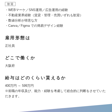
歓迎
・WEBマーケ／SNS運用／広告運用の経験
・不動産業界経験（賃貸・管理・売買いずれも歓迎）
・数値分析が得意な方
・Canva／Figma での簡易デザイン経験
雇用形態は
正社員
どこで働くか
大阪府
給与はどのくらい貰えるか
400万円 ～ 599万円
※前職の年収及び、能力・経験を考慮して総合的に判断をさせていた
だきます。