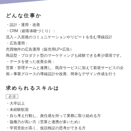
どんな仕事か
・設計・運用・改善
・CRM（顧客体験づくり）：
流入～入居後のコミュニケーションやリピートを生む導線設計
・広告運用：
売買物件の広告運用（販売用LP×広告）
商品型・プロダクト型のマーケティングも経験できる希少環境です。
・データを使った改善企画：
営業・管理チームと連携し、既存サービスに加えて新規サービスの企
画～事業グロースの導線設計や改善、簡単なデザイン作成を行う
求められるスキルは
必須
・大卒以上
・未経験歓迎
・自ら考え行動し、責任感を持って業務に取り組める方
・協働力が高い方（営業と連携が多いため）
・学習意欲が高く、仮説検証の思考ができる方