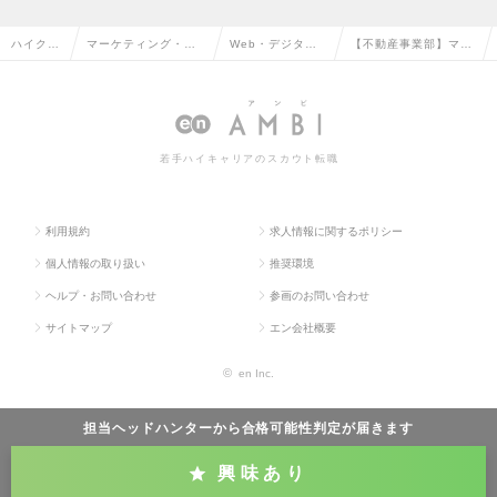
ハイクラ
マーケティング・販
Web・デジタル
【不動産事業部】マー
ス求人T
促企画・商品開発系
マーケティングの
ケター（大阪）の求人
OP
の転職
転職
情報
若手ハイキャリアのスカウト転職
利用規約
求人情報に関するポリシー
個人情報の取り扱い
推奨環境
ヘルプ・お問い合わせ
参画のお問い合わせ
サイトマップ
エン会社概要
©
en Inc.
担当ヘッドハンターから
合格可能性判定
が届きます
興味あり