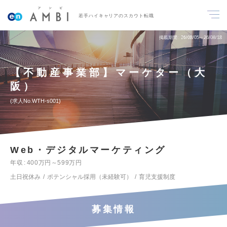
若手ハイキャリアのスカウト転職
掲載期間
26/08/05～26/08/18
【不動産事業部】マーケター（大
阪）
求人No.WTH-s001
Web・デジタルマーケティング
年収
400万円～599万円
土日祝休み
ポテンシャル採用（未経験可）
育児支援制度
募集情報