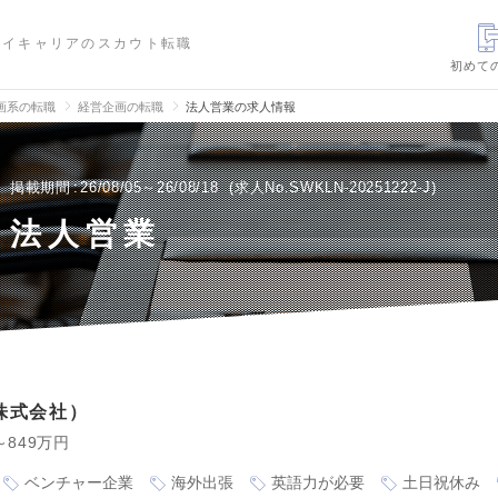
ハイキャリアのスカウト転職
初めて
画系の転職
経営企画の転職
法人営業の求人情報
掲載期間
26/08/05～26/08/18
求人No.SWKLN-20251222-J
法人営業
5株式会社
～849万円
ベンチャー企業
海外出張
英語力が必要
土日祝休み