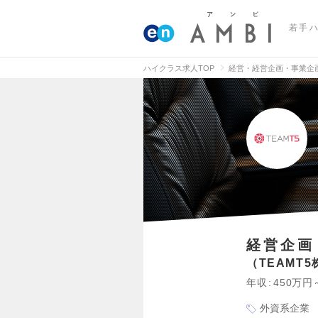
若手
ハイクラス求人TOP
経営・経営企画・事業企
経営企画
TEAMT
年収
450万円
外資系企業