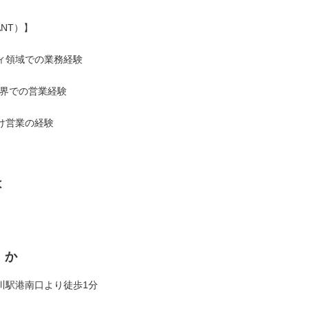
NT）】
ィ領域での業務経験
S業界での営業経験
け営業の経験
は
くか
川駅港南口より徒歩1分