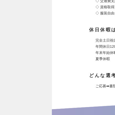
◇ 交通費
◇ 資格取
◇ 服装自
休日休暇
完全土日祝
年間休日12
年末年始休
夏季休暇
どんな選
ご応募➡書