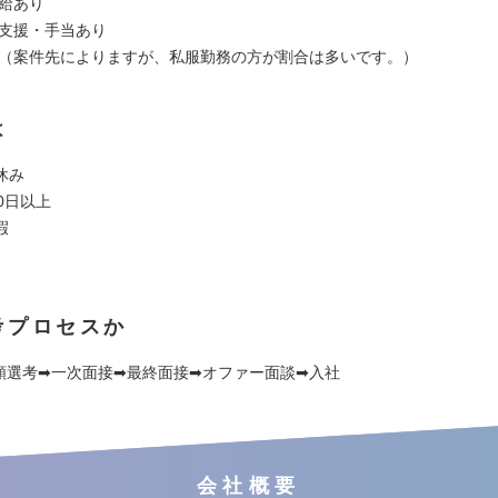
支給あり
得支援・手当あり
由（案件先によりますが、私服勤務の方が割合は多いです。）
は
休み
0日以上
暇
考プロセスか
類選考➡一次面接➡最終面接➡オファー面談➡入社
会社概要