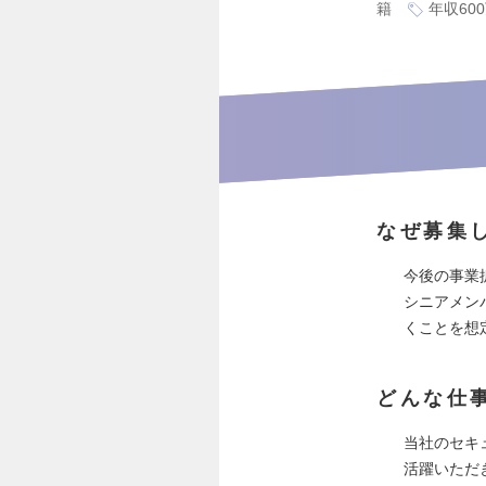
籍
年収60
なぜ募集
今後の事業
シニアメン
くことを想
どんな仕
当社のセキ
活躍いただ