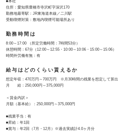
■本社
住所：愛知県豊橋市寺沢町字深沢170
勤務地最寄駅：JR東海道本線／二川駅
受動喫煙対策：敷地内喫煙可能場所あり
勤務時間は
8:00～17:00 （所定労働時間：7時間53分）
休憩時間：67分（12:00～12:55・10:00～10:06・15:00～15:06）
時間外労働有無：有
給与はどのくらい貰えるか
想定年収：470万円～700万円 ※月30時間の残業を想定して算出
月 給：250,000円～375,000円
＜賃金内訳＞
月額（基本給）：250,000円～375,000円
■残業手当：有
■昇給：年1回
■賞与：年2回（7月・12月）※過去実績計4.0ヶ月分