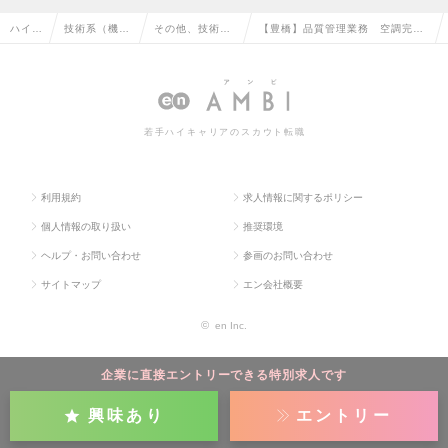
ハイク
技術系（機
その他、技術系
【豊橋】品質管理業務 空調完備
ラス求
械・メカト
（機械・メカト
の製造工場～東証プライム上場子
人TO
ロ・自動車）
ロ・自動車）の
会社/転勤無/定着率98％～の求人
P
の転職
転職
情報
若手ハイキャリアのスカウト転職
利用規約
求人情報に関するポリシー
個人情報の取り扱い
推奨環境
ヘルプ・お問い合わせ
参画のお問い合わせ
サイトマップ
エン会社概要
©
en Inc.
企業に直接エントリーできる特別求人です
興味あり
エントリー