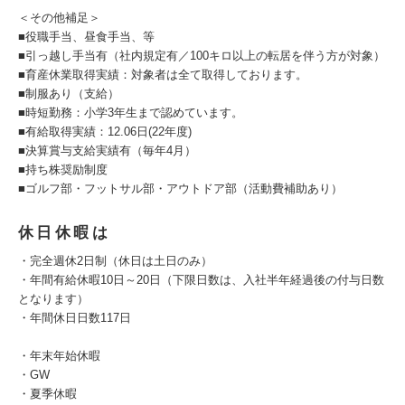
＜その他補足＞
■役職手当、昼食手当、等
■引っ越し手当有（社内規定有／100キロ以上の転居を伴う方が対象）
■育産休業取得実績：対象者は全て取得しております。
■制服あり（支給）
■時短勤務：小学3年生まで認めています。
■有給取得実績：12.06日(22年度)
■決算賞与支給実績有（毎年4月）
■持ち株奨励制度
■ゴルフ部・フットサル部・アウトドア部（活動費補助あり）
休日休暇は
・完全週休2日制（休日は土日のみ）
・年間有給休暇10日～20日（下限日数は、入社半年経過後の付与日数
となります）
・年間休日日数117日
・年末年始休暇
・GW
・夏季休暇