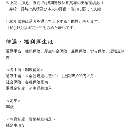
※上記に加え、直近では9期連続決算賞与の支給実績あり
※昇給・賞与は業績及び本人の評価・能力に応じて支給
記載年収額は選考を通じて上下する可能性があります。
月給(月額)は固定手当を含めた表記です。
待遇・福利厚生は
通勤手当、健康保険、厚生年金保険、雇用保険、労災保険、退職金制
度
＜各手当・制度補足＞
通勤手当：※会社規定に基づく（上限35,000円／月）
社会保険：各種保険完備
退職金制度：※中退共加入
＜定年＞
60歳
＜教育制度・資格補助補足＞
補足事項なし