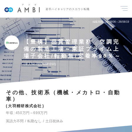
若手ハイキャリアのスカウト転職
掲載期間
26/08/06～26/08/19
【豊橋】品質管理業務 空調完
備の製造工場～東証プライム上
場子会社/転勤無/定着率98％～
求人No.BBCMW-010
その他、技術系（機械・メカトロ・自動
車）
大羽精研株式会社
年収
450万円～699万円
英語力不問
転勤なし
土日祝休み