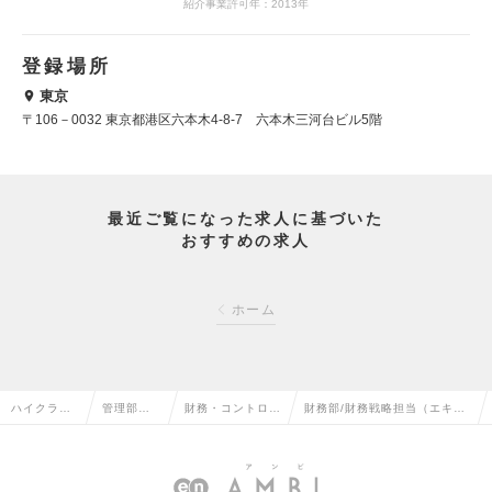
紹介事業許可年：2013年
登録場所
東京
〒106－0032 東京都港区六本木4-8-7 六本木三河台ビル5階
最近ご覧になった求人に基づいた
おすすめの求人
ホーム
ハイクラス
管理部門
財務・コントロー
財務部/財務戦略担当（エキス
求人TOP
系の転職
ラーの転職
パート）の求人情報