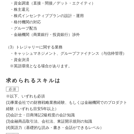
・資金調達（直接・間接／デット・エクイティ）
・株主還元
・株式インセンティブプランの設計・運用
・格付機関の対応
・グループ配当
・金融機関（商業銀行・投資銀行）渉外
（3）トレジャリーに関する業務
・キャッシュマネジメント、グループファイナンス（与信枠管理）
・資金決済
※英語環境となる場合があります。
求められるスキルは
必須
※以下、いずれも必須
(1)事業会社での財務戦略業務経験、もしくは金融機関でのプロダクト
経験（いずれも目安5年以上）
(2)会計士・日商簿記2級程度の会計知識
(3)金融商品取引法、会社法、東証開示規則の知識
(4)英語力（基礎的な読み・書き・会話ができるレベル）