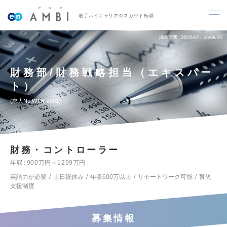
若手ハイキャリアのスカウト転職
掲載期間
26/08/07～26/08/20
財務部/財務戦略担当（エキスパー
ト）
求人No.WTH-s001
財務・コントローラー
年収
900万円～1299万円
英語力が必要
土日祝休み
年収600万以上
リモートワーク可能
育児
支援制度
募集情報