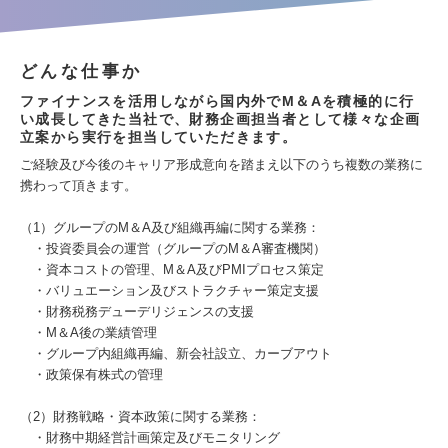
どんな仕事か
ファイナンスを活用しながら国内外でM＆Aを積極的に行
い成長してきた当社で、財務企画担当者として様々な企画
立案から実行を担当していただきます。
ご経験及び今後のキャリア形成意向を踏まえ以下のうち複数の業務に
携わって頂きます。
（1）グループのM＆A及び組織再編に関する業務：
・投資委員会の運営（グループのM＆A審査機関）
・資本コストの管理、M＆A及びPMIプロセス策定
・バリュエーション及びストラクチャー策定支援
・財務税務デューデリジェンスの支援
・M＆A後の業績管理
・グループ内組織再編、新会社設立、カーブアウト
・政策保有株式の管理
（2）財務戦略・資本政策に関する業務：
・財務中期経営計画策定及びモニタリング