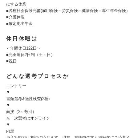
にする休業
■各種社会保険完備(雇用保険・労災保険・健康保険・厚生年金保険）
■介護休暇
■確定拠出年金
休日休暇は
＜年間休日122日＞
■完全週休2日制（土・日）
■祝日
どんな選考プロセスか
エントリー
▼
書類選考&適性検査(2種)
▼
面接（2～数回）
※一次選考はオンライン
▼
内定
※入社時期は相談に応じます。現在、在職中の方も積極的にご応募く