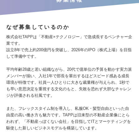
なぜ募集しているのか
株式会社TAPPは「不動産×テクノロジー」で急成長するベンチャー企
業です。
設立8年で売上約200億円を突破し​、2026年のIPO（株式上場）を目指
して準備中です​。
平均年齢28歳と若い組織ながら、20代で億単位の予算を動かす実力派
メンバーが揃い​、入社1年で部長を輩出するほどスピード感ある成長
環境が特徴です​。社員一人ひとりに大きな裁量権が与えられ、1秒で
も早い意思決定を重視する文化のもと​、失敗を恐れず大胆なチャレン
ジが評価される社風です​。
また、フレックスタイム制を導入し、私服OK・髪型自由といった自
由度の高い働き方も魅力です​。TAPPは旧来型の不動産企業像にとら
われず、「不動産っぽくない会社」を目指してITとマーケティングを
駆使した新しいビジネスモデルを構築しています​。