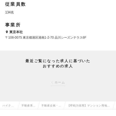
従業員数
134名
事業所
東京本社
〒108-0075 東京都港区港南1-2-70 品川シーズンテラス6F
最近ご覧になった求人に基づいた
おすすめの求人
ホーム
ハイクラ
不動産系専
不動産企画・仕
【即戦力採用】マンション用地仕
ス求人TO
門職の転職
入・開発の転職
入れ・開発責任者候補の求人情報