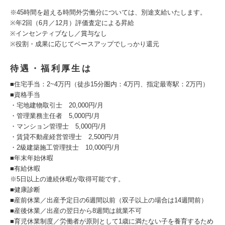
※45時間を超える時間外労働分については、別途支給いたします。
※年2回（6月／12月）評価査定による昇給
※インセンティブなし／賞与なし
※役割・成果に応じてベースアップでしっかり還元
待遇・福利厚生は
■住宅手当：2~4万円（徒歩15分圏内：4万円、指定最寄駅：2万円）
■資格手当
・宅地建物取引士 20,000円/月
・管理業務主任者 5,000円/月
・マンション管理士 5,000円/月
・賃貸不動産経営管理士 2,500円/月
・2級建築施工管理技士 10,000円/月
■年末年始休暇
■有給休暇
※5日以上の連続休暇が取得可能です。
■健康診断
■産前休業／出産予定日の6週間以前（双子以上の場合は14週間前）
■産後休業／出産の翌日から8週間は就業不可
■育児休業制度／労働者が原則として1歳に満たない子を養育するため