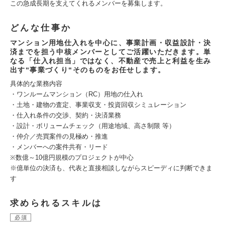
この急成長期を支えてくれるメンバーを募集します。
どんな仕事か
マンション用地仕入れを中心に、事業計画・収益設計・決
済までを担う中核メンバーとしてご活躍いただきます。単
なる「仕入れ担当」ではなく、不動産で売上と利益を生み
出す“事業づくり“そのものをお任せします。
具体的な業務内容
・ワンルームマンション（RC）用地の仕入れ
・土地・建物の査定、事業収支・投資回収シミュレーション
・仕入れ条件の交渉、契約・決済業務
・設計・ボリュームチェック（用途地域、高さ制限 等）
・仲介／売買案件の見極め・推進
・メンバーへの案件共有・リード
※数億～10億円規模のプロジェクトが中心
※億単位の決済も、代表と直接相談しながらスピーディに判断できま
す
求められるスキルは
必須