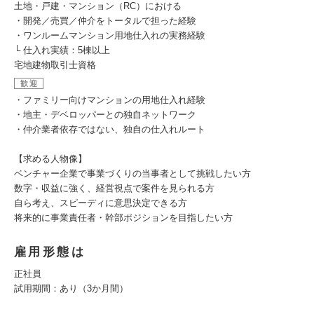
土地・戸建・マンション（RC）における
・開発／売買／仲介をトータルで担った経験
・ワンルームマンション用地仕入れの実務経験
└ 仕入れ実績：5棟以上
宅地建物取引士資格
歓迎
・ファミリー向けマンションの用地仕入れ経験
・地主・デベロッパーとの独自ネットワーク
・仲介業者依存ではない、独自の仕入れルート
【求める人物像】
ベンチャー企業で事業づくりの当事者として挑戦したい方
数字・収益に強く、経営視点で案件を見られる方
自ら考え、スピーディに意思決定できる方
将来的に事業責任者・幹部ポジションを目指したい方
雇用形態は
正社員
試用期間：あり（3か月間）