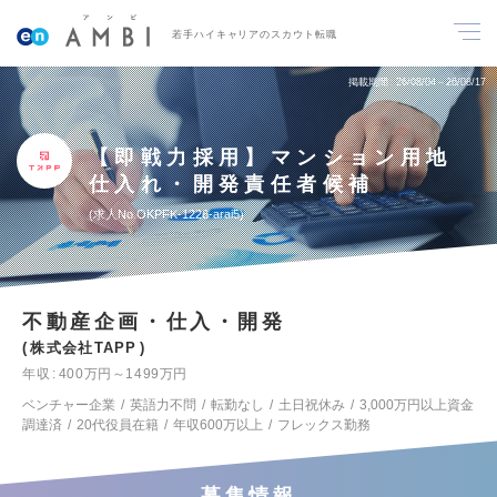
若手ハイキャリアのスカウト転職
掲載期間
26/08/04～26/08/17
【即戦力採用】マンション用地
仕入れ・開発責任者候補
求人No.OKPFK-1226-arai5
不動産企画・仕入・開発
株式会社TAPP
年収
400万円～1499万円
ベンチャー企業
英語力不問
転勤なし
土日祝休み
3,000万円以上資金
調達済
20代役員在籍
年収600万以上
フレックス勤務
募集情報