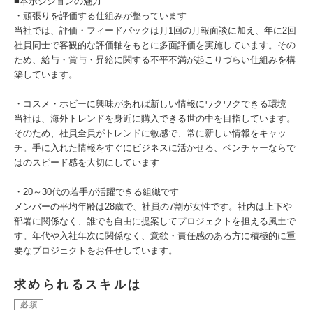
■本ポジションの魅力
・頑張りを評価する仕組みが整っています
当社では、評価・フィードバックは月1回の月報面談に加え、年に2回
社員同士で客観的な評価軸をもとに多面評価を実施しています。その
ため、給与・賞与・昇給に関する不平不満が起こりづらい仕組みを構
築しています。
・コスメ・ホビーに興味があれば新しい情報にワクワクできる環境
当社は、海外トレンドを身近に購入できる世の中を目指しています。
そのため、社員全員がトレンドに敏感で、常に新しい情報をキャッ
チ。手に入れた情報をすぐにビジネスに活かせる、ベンチャーならで
はのスピード感を大切にしています
・20～30代の若手が活躍できる組織です
メンバーの平均年齢は28歳で、社員の7割が女性です。社内は上下や
部署に関係なく、誰でも自由に提案してプロジェクトを担える風土で
す。年代や入社年次に関係なく、意欲・責任感のある方に積極的に重
要なプロジェクトをお任せしています。
求められるスキルは
必須