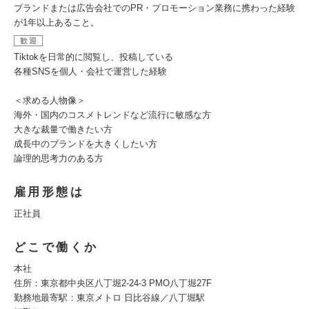
ブランドまたは広告会社でのPR・プロモーション業務に携わった経験
が1年以上あること。
歓迎
Tiktokを日常的に閲覧し、投稿している
各種SNSを個人・会社で運営した経験
＜求める人物像＞
海外・国内のコスメトレンドなど流行に敏感な方
大きな裁量で働きたい方
成長中のブランドを大きくしたい方
論理的思考力のある方
雇用形態は
正社員
どこで働くか
本社
住所：東京都中央区八丁堀2-24-3 PMO八丁堀27F
勤務地最寄駅：東京メトロ 日比谷線／八丁堀駅