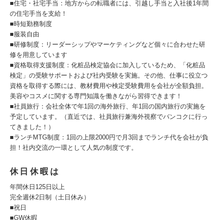
■住宅・社宅手当：地方からの転職者には、引越し手当と入社後1年間
の住宅手当を支給！
■時短勤務制度
■服装自由
■研修制度：リーダーシップやマーケティングなど個々に合わせた研
修を用意しています
■資格取得支援制度：化粧品検定協会に加入しているため、「化粧品
検定」の受験サポートおよび社内受験を実施。その他、仕事に役立つ
資格を取得する際には、教材費用や検定受験費用を会社が全額負担。
美容やコスメに関する専門知識を働きながら習得できます！
■社員旅行：会社全体で年1回の海外旅行、年1回の国内旅行の実施を
予定しています。（直近では、社員旅行兼海外視察でバンコクに行っ
てきました！）
■ランチMTG制度：1回の上限2000円で月3回までランチ代を会社が負
担！社内交流の一環として人気の制度です。
休日休暇は
年間休日125日以上
完全週休2日制（土日休み）
■祝日
■GW休暇