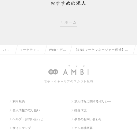
おすすめの求人
ホーム
ハイ
マーケティン
Web・デジ
【SNSマーケマネージャー候補】イ
クラ
グ・販促企
タルマーケ
ンフルエンサー施策中心｜トレンド
ス求
画・商品開発
ティングの
コスメを活用した企画～運用までの
人TO
系の転職
転職
求人情報
若手ハイキャリアのスカウト転職
P
利用規約
求人情報に関するポリシー
個人情報の取り扱い
推奨環境
ヘルプ・お問い合わせ
参画のお問い合わせ
サイトマップ
エン会社概要