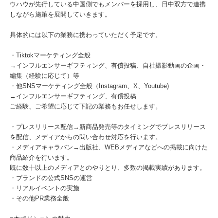
ウハウが先行している中国側でもメンバーを採用し、日中双方で連携
しながら施策を展開していきます。
具体的には以下の業務に携わっていただく予定です。
・Tiktokマーケティング全般
→インフルエンサーギフティング、有償投稿、自社撮影動画の企画・
編集（経験に応じて）等
・他SNSマーケティング全般（Instagram、X、Youtube)
→インフルエンサーギフティング、有償投稿
ご経験、ご希望に応じて下記の業務もお任せします。
・プレスリリース配信→新商品発売等のタイミングでプレスリリース
を配信、メディアからの問い合わせ対応を行います。
・メディアキャラバン→出版社、WEBメディアなどへの掲載に向けた
商品紹介を行います。
既に数十以上のメディアとのやりとり、多数の掲載実績があります。
・ブランドの公式SNSの運営
・リアルイベントの実施
・その他PR業務全般