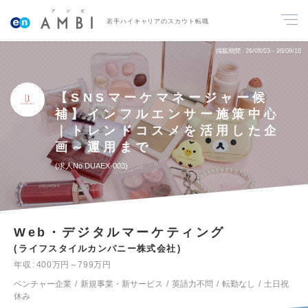
若手ハイキャリアのスカウト転職
掲載期間
26/08/03～26/08/16
【SNSマーケマネージャー候
補】インフルエンサー施策中心
｜トレンドコスメを活用した企
画～運用まで
求人No.DUAEX-003
Web・デジタルマーケティング
ライフスタイルカンパニー株式会社
年収
400万円～799万円
ベンチャー企業
新規事業・新サービス
英語力不問
転勤なし
土日祝
休み