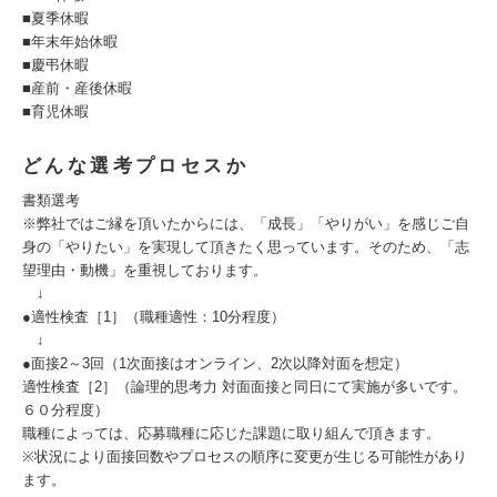
■夏季休暇
■年末年始休暇
■慶弔休暇
■産前・産後休暇
■育児休暇
どんな選考プロセスか
書類選考
※弊社ではご縁を頂いたからには、「成長」「やりがい」を感じご自
身の「やりたい」を実現して頂きたく思っています。そのため、「志
望理由・動機」を重視しております。
↓
●適性検査［1］（職種適性：10分程度）
↓
●面接2～3回（1次面接はオンライン、2次以降対面を想定）
適性検査［2］（論理的思考力 対面面接と同日にて実施が多いです。
６０分程度）
職種によっては、応募職種に応じた課題に取り組んで頂きます。
※状況により面接回数やプロセスの順序に変更が生じる可能性があり
ます。