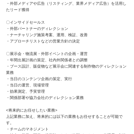
・外部メディアや広告（リスティング、業界メディア広告）を活用し
たリード獲得
〇インサイドセールス
・外部パートナーのディレクション
・ナーチャリング施策考案、運用、検証、改善
・アプローチリストなどの営業方針の決定
〇展示会・物流展・外部イベントの企画・運営
・年間出展計画の策定、社内外関係者との調整
・ブース設計、販促物など展示会に関連する制作物のディレクション
業務
・当日のコンテンツ企画の策定、実行
・当日の運営、現場管理
・効果測定、予実管理
・関係部署や協力会社のディレクション業務
<将来的にお任せしたい業務>
上記業務に加え、将来的には以下の業務もお任せすることが可能で
す。
・チームのマネジメント