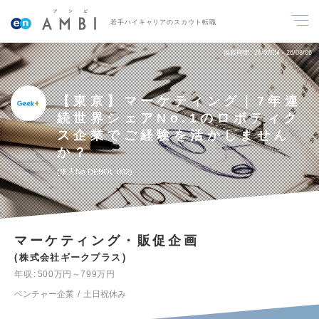
若手ハイキャリアのスカウト転職
掲載期間
26/07/24～26/08/06
【東京】マーケティング｜7年連
続世界シェアNo.1のロボティク
ス企業でご経験を活かしません
か？
求人No.DEBOL-002
マーケティング・販促企画
株式会社ギークプラス
年収
500万円～799万円
ベンチャー企業
土日祝休み