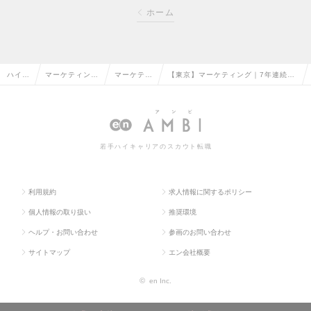
ホーム
ハイク
マーケティン
マーケティ
【東京】マーケティング｜7年連続世
ラス求
グ・販促企画・
ング・販促
界シェアNo.1のロボティクス企業で
人TO
商品開発系の転
企画の転職
ご経験を活かしませんか？の求人情報
P
職
若手ハイキャリアのスカウト転職
利用規約
求人情報に関するポリシー
個人情報の取り扱い
推奨環境
ヘルプ・お問い合わせ
参画のお問い合わせ
サイトマップ
エン会社概要
©
en Inc.