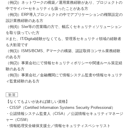
（例(2)）ネットワークの構築／運用業務経験があり、プロジェクトの
中でサイバーセキュリティも扱ったことがある方
（例(3)）ERP導入プロジェクトの中でアプリケーションの権限設定の
設計業務経験のある方
（例(4)）SIer等の営業職の方で、幅広くセキュリティソリューション
を取り扱っていた方
※また、IT/Digital経験がなくても、管理系セキュリティ領域の経験者
も大歓迎です
（例(1)）ISMS/BCMS、Pマークの構築、認証取得コンサル業務経験
のある方
（例(2)）事業会社にて情報セキュリティポリシーや関連ルール策定経
験のある方
（例(3)）事業会社／金融機関にて情報システム監査や情報セキュリテ
ィ監査経験のある方
歓迎
【なくてもよいがあれば嬉しい資格】
・CISSP（Certified Information Systems Security Professional）
・公認情報システム監査人（CISA）／公認情報セキュリティマネージ
ャー（CISM）
・情報処理安全確保支援士／情報セキュリティスペシャリスト