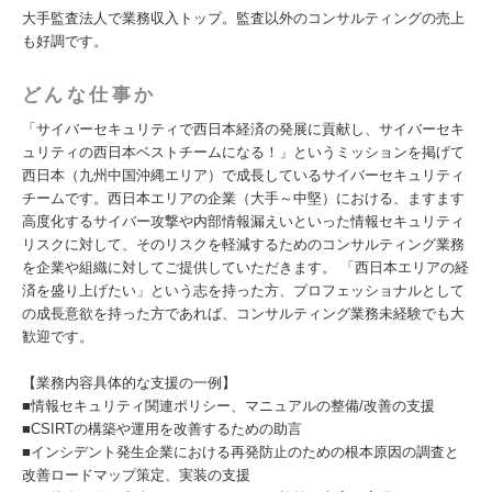
大手監査法人で業務収入トップ。監査以外のコンサルティングの売上
も好調です。
どんな仕事か
「サイバーセキュリティで西日本経済の発展に貢献し、サイバーセキ
ュリティの西日本ベストチームになる！」というミッションを掲げて
西日本（九州中国沖縄エリア）で成長しているサイバーセキュリティ
チームです。西日本エリアの企業（大手～中堅）における、ますます
高度化するサイバー攻撃や内部情報漏えいといった情報セキュリティ
リスクに対して、そのリスクを軽減するためのコンサルティング業務
を企業や組織に対してご提供していただきます。 「西日本エリアの経
済を盛り上げたい」という志を持った方、プロフェッショナルとして
の成長意欲を持った方であれば、コンサルティング業務未経験でも大
歓迎です。
【業務内容具体的な支援の一例】
■情報セキュリティ関連ポリシー、マニュアルの整備/改善の支援
■CSIRTの構築や運用を改善するための助言
■インシデント発生企業における再発防止のための根本原因の調査と
改善ロードマップ策定、実装の支援