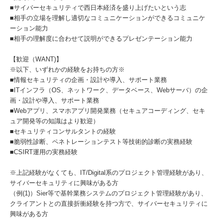
■サイバーセキュリティで西日本経済を盛り上げたいという志
■相手の立場を理解し適切なコミュニケーションができるコミュニケ
ーション能力
■相手の理解度に合わせて説明ができるプレゼンテーション能力
【歓迎（WANT)】
※以下、いずれかの経験をお持ちの方※
■情報セキュリティの企画・設計や導入、サポート業務
■ITインフラ（OS、ネットワーク、データベース、Webサーバ）の企
画・設計や導入、サポート業務
■Webアプリ、スマホアプリ開発業務（セキュアコーディング、セキ
ュア開発等の知識はより歓迎）
■セキュリティコンサルタントの経験
■脆弱性診断、ペネトレーションテスト等技術的診断の実務経験
■CSIRT運用の実務経験
※上記経験がなくても、IT/Digital系のプロジェクト管理経験があり、
サイバーセキュリティに興味がある方
（例(1)）Sier等で基幹業務システムのプロジェクト管理経験があり、
クライアントとの直接折衝経験を持つ方で、サイバーセキュリティに
興味がある方