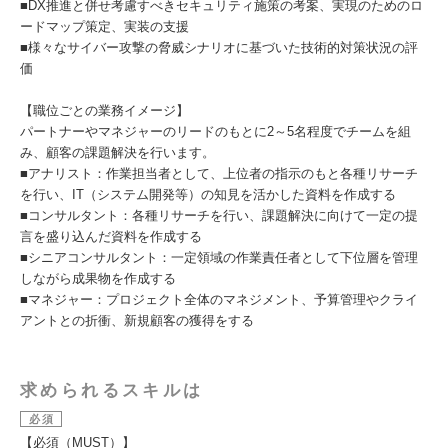
■DX推進と併せ考慮すべきセキュリティ施策の考案、実現のためのロ
ードマップ策定、実装の支援
■様々なサイバー攻撃の脅威シナリオに基づいた技術的対策状況の評
価
【職位ごとの業務イメージ】
パートナーやマネジャーのリードのもとに2～5名程度でチームを組
み、顧客の課題解決を行います。
■アナリスト：作業担当者として、上位者の指示のもと各種リサーチ
を行い、IT（システム開発等）の知見を活かした資料を作成する
■コンサルタント：各種リサーチを行い、課題解決に向けて一定の提
言を盛り込んだ資料を作成する
■シニアコンサルタント：一定領域の作業責任者として下位層を管理
しながら成果物を作成する
■マネジャー：プロジェクト全体のマネジメント、予算管理やクライ
アントとの折衝、新規顧客の獲得をする
求められるスキルは
必須
【必須（MUST）】