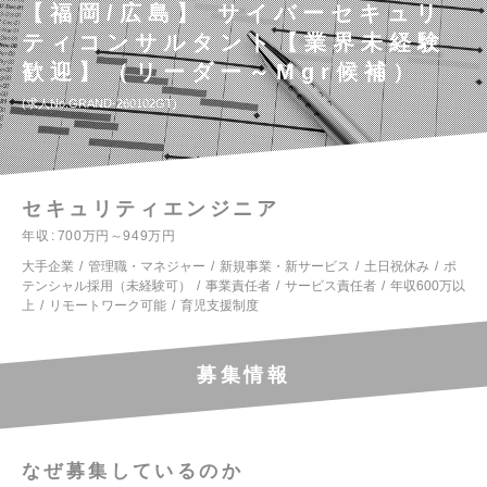
【福岡/広島】 サイバーセキュリ
ティコンサルタント【業界未経験
歓迎】（リーダー～Mgr候補）
求人No.GRAND-260102GT
セキュリティエンジニア
年収
700万円～949万円
大手企業
管理職・マネジャー
新規事業・新サービス
土日祝休み
ポ
テンシャル採用（未経験可）
事業責任者
サービス責任者
年収600万以
上
リモートワーク可能
育児支援制度
募集情報
なぜ募集しているのか