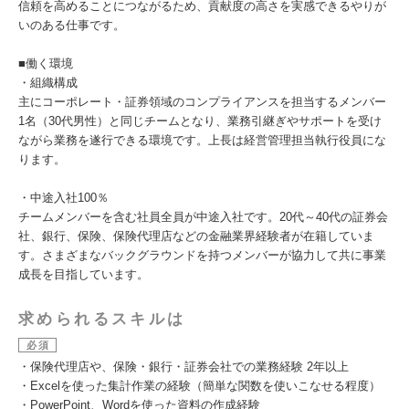
信頼を高めることにつながるため、貢献度の高さを実感できるやりが
いのある仕事です。
■働く環境
・組織構成
主にコーポレート・証券領域のコンプライアンスを担当するメンバー
1名（30代男性）と同じチームとなり、業務引継ぎやサポートを受け
ながら業務を遂行できる環境です。上長は経営管理担当執行役員にな
ります。
・中途入社100％
チームメンバーを含む社員全員が中途入社です。20代～40代の証券会
社、銀行、保険、保険代理店などの金融業界経験者が在籍していま
す。さまざまなバックグラウンドを持つメンバーが協力して共に事業
成長を目指しています。
求められるスキルは
必須
・保険代理店や、保険・銀行・証券会社での業務経験 2年以上
・Excelを使った集計作業の経験（簡単な関数を使いこなせる程度）
・PowerPoint、Wordを使った資料の作成経験