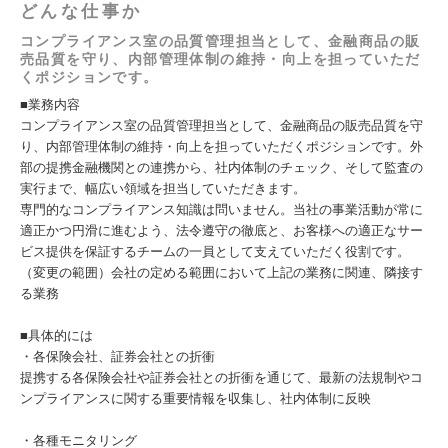
どんな仕事か
コンプライアンス室の品質管理担当として、金融商品の販
売品質を守り、内部管理体制の維持・向上を担っていただ
くポジションです。
■業務内容
コンプライアンス室の品質管理担当として、金融商品の販売品質を守
り、内部管理体制の維持・向上を担っていただくポジションです。外
部の提携金融機関との連携から、社内体制のチェック、そして監査の
実行まで、幅広い領域を担当していただきます。
専門的なコンプライアンス知識は問いません。当社の事業活動が常に
適正かつ円滑に進むよう、法令遵守の徹底と、お客様への適正なサー
ビス提供を保証するチームの一員として支えていただく役割です。
（変更の範囲）会社の定める範囲において上記の業務に関連、隣接す
る業務
■具体的には
・各保険会社、証券会社との折衝
提携する各保険会社や証券会社との折衝を通じて、最新の法規制やコ
ンプライアンスに関する重要情報を収集し、社内体制に反映
・各種モニタリング