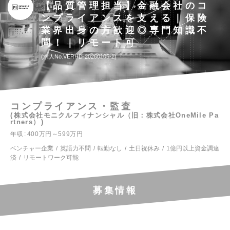
【品質管理担当】金融会社のコ
ンプライアンスを支える｜保険
業界出身の方歓迎◎専門知識不
問！｜リモート可
求人No.VERHD-20260105-2
コンプライアンス・監査
株式会社モニクルフィナンシャル（旧：株式会社OneMile Pa
rtners）
年収
400万円～599万円
ベンチャー企業
英語力不問
転勤なし
土日祝休み
1億円以上資金調達
済
リモートワーク可能
募集情報