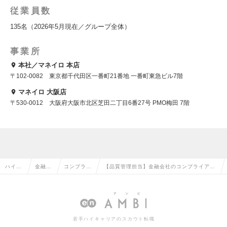
従業員数
135名（2026年5月現在／グループ全体）
事業所
本社／マネイロ 本店
〒102-0082 東京都千代田区一番町21番地 一番町東急ビル7階
マネイロ 大阪店
〒530-0012 大阪府大阪市北区芝田二丁目6番27号 PMO梅田 7階
ハイク
金融系
コンプライ
【品質管理担当】金融会社のコンプライアン
ラス求
専門職
アンス・監
スを支える｜保険業界出身の方歓迎◎専門知
人TOP
の転職
査の転職
識不問！｜リモート可の求人情報
若手ハイキャリアのスカウト転職