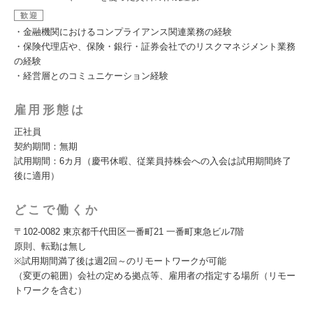
歓迎
・金融機関におけるコンプライアンス関連業務の経験
・保険代理店や、保険・銀行・証券会社でのリスクマネジメント業務
の経験
・経営層とのコミュニケーション経験
雇用形態は
正社員
契約期間：無期
試用期間：6カ月（慶弔休暇、従業員持株会への入会は試用期間終了
後に適用）
どこで働くか
〒102-0082 東京都千代田区一番町21 一番町東急ビル7階
原則、転勤は無し
※試用期間満了後は週2回～のリモートワークが可能
（変更の範囲）会社の定める拠点等、雇用者の指定する場所（リモー
トワークを含む）