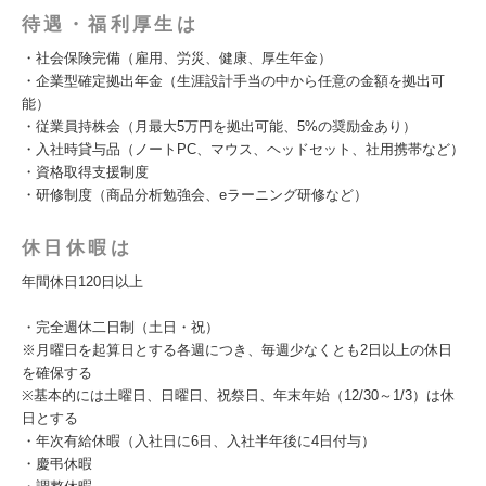
待遇・福利厚生は
・社会保険完備（雇用、労災、健康、厚生年金）
・企業型確定拠出年金（生涯設計手当の中から任意の金額を拠出可
能）
・従業員持株会（月最大5万円を拠出可能、5%の奨励金あり）
・入社時貸与品（ノートPC、マウス、ヘッドセット、社用携帯など）
・資格取得支援制度
・研修制度（商品分析勉強会、eラーニング研修など）
休日休暇は
年間休日120日以上
・完全週休二日制（土日・祝）
※月曜日を起算日とする各週につき、毎週少なくとも2日以上の休日
を確保する
※基本的には土曜日、日曜日、祝祭日、年末年始（12/30～1/3）は休
日とする
・年次有給休暇（入社日に6日、入社半年後に4日付与）
・慶弔休暇