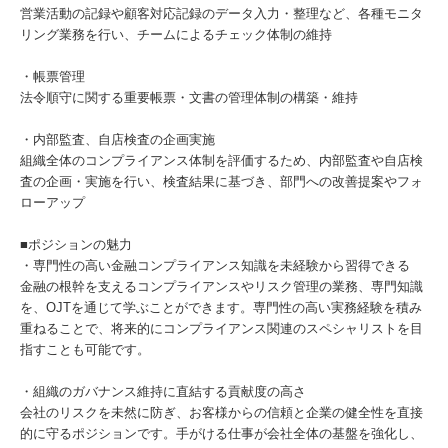
営業活動の記録や顧客対応記録のデータ入力・整理など、各種モニタ
リング業務を行い、チームによるチェック体制の維持
・帳票管理
法令順守に関する重要帳票・文書の管理体制の構築・維持
・内部監査、自店検査の企画実施
組織全体のコンプライアンス体制を評価するため、内部監査や自店検
査の企画・実施を行い、検査結果に基づき、部門への改善提案やフォ
ローアップ
■ポジションの魅力
・専門性の高い金融コンプライアンス知識を未経験から習得できる
金融の根幹を支えるコンプライアンスやリスク管理の業務、専門知識
を、OJTを通じて学ぶことができます。専門性の高い実務経験を積み
重ねることで、将来的にコンプライアンス関連のスペシャリストを目
指すことも可能です。
・組織のガバナンス維持に直結する貢献度の高さ
会社のリスクを未然に防ぎ、お客様からの信頼と企業の健全性を直接
的に守るポジションです。手がける仕事が会社全体の基盤を強化し、