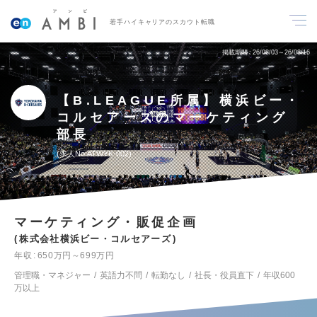
若手ハイキャリアのスカウト転職
掲載期間
26/08/03～26/08/16
【B.LEAGUE所属】横浜ビー・
コルセアーズのマーケティング
部長
求人No.ATWYK-002
マーケティング・販促企画
株式会社横浜ビー・コルセアーズ
年収
650万円～699万円
管理職・マネジャー
英語力不問
転勤なし
社長・役員直下
年収600
万以上