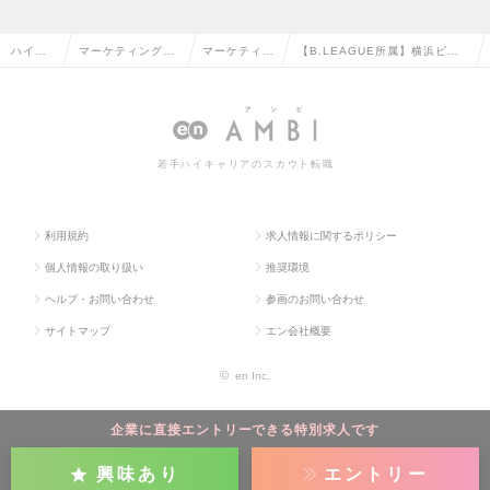
ハイク
マーケティング・
マーケティン
【B.LEAGUE所属】横浜ビ
ラス求
販促企画・商品開
グ・販促企画
ー・コルセアーズのマーケティ
人TOP
発系の転職
の転職
ング部長の求人情報
若手ハイキャリアのスカウト転職
利用規約
求人情報に関するポリシー
個人情報の取り扱い
推奨環境
ヘルプ・お問い合わせ
参画のお問い合わせ
サイトマップ
エン会社概要
©
en Inc.
企業に直接エントリーできる特別求人です
興味あり
エントリー