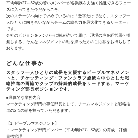
平均年齢27～32歳の若いメンバーが各業務を力強く推進できるフェー
ズに入ってきた今だからこそ、
次のステージへ向けて求めているのは「数字だけでなく、スタッフ一
人ひとりに向き合いながらチームの総合力を最大化できるリーダー」
です。
会社のビジョンをメンバーに噛み砕いて届け、現場の声を経営層へ橋
渡しする、そんなマネジメントの軸を持った方のご応募をお待ちして
おります。
どんな仕事か
スタッフ一人ひとりの成長を支援するピープルマネジメン
トと、チケッティング・ファンクラブ施策を中心とした戦
略推進の両輪でクラブの持続的成長をリードする、マーケ
ティング部長ポジションです。
■具体的な業務内容
マーケティング部門の専任部長として、チームマネジメントと戦略推
進の2つの軸を担っていただきます。
【1. ピープルマネジメント】
・マーケティング部門メンバー（平均年齢27～32歳）の育成・評価・
目標管理