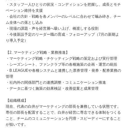
・スタッフ一人ひとりの状況・コンディションを把握し、成長とモチ
ベーション維持を支援
・会社の方針・戦略を各メンバーのレベルに合わせて噛み砕き、チー
ム全体への落とし込み
・現場の課題・声を経営層へ吸い上げ、橋渡しする役割
・今後新設予定のリーダー職の育成・フォローアップ（7月の新期よ
り導入予定）
【2. マーケティング戦略・業務推進】
・マーケティング戦略・チケッティング戦略の策定および実行管理
・シーズンシート、ファンクラブ等の各種施策の企画・運営の統括
・B.LEAGUEや各種システムと連携した票券管理・発券・配券業務の
管理
・社内外の関係部門との連携調整・コミュニケーション推進
・データに基づく施策の効果検証・改善提案と成果管理
【組織構成】
現在、代表の白井がマーケティングの部長を兼務している状態です。
専任の部長を配置することで、白井が経営に専念できる体制をつくる
こと、チームのコミュニケーションを円滑・スピーディーにすること
が狙いです。