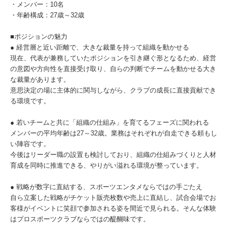
・メンバー：10名
・年齢構成：27歳～32歳
■ポジションの魅力
● 経営層と近い距離で、大きな裁量を持って組織を動かせる
現在、代表が兼務していたポジションを引き継ぐ形となるため、経営
の意図や方向性を直接受け取り、自らの判断でチームを動かせる大き
な裁量があります。
意思決定の場に主体的に関与しながら、クラブの成長に直接貢献でき
る環境です。
● 若いチームと共に「組織の仕組み」を育てるフェーズに関われる
メンバーの平均年齢は27～32歳。業務はそれぞれが自走できる頼もし
い陣容です。
今後はリーダー職の設置も検討しており、組織の仕組みづくりと人材
育成を同時に推進できる、やりがい溢れる環境が整っています。
● 戦略が数字に直結する、スポーツエンタメならではの手ごたえ
自ら立案した戦略がチケット販売枚数や売上に直結し、試合会場でお
客様がイベントに笑顔で参加される姿を間近で見られる。そんな体験
はプロスポーツクラブならではの醍醐味です。