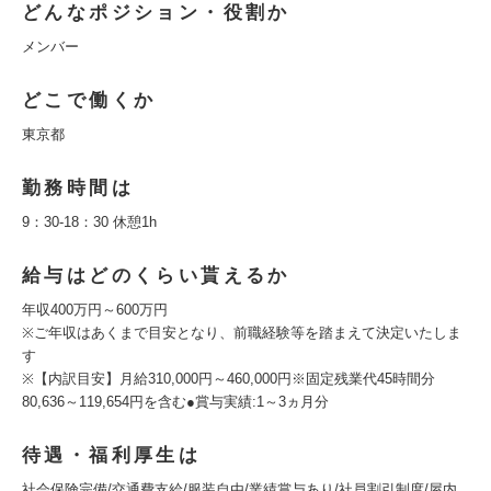
どんなポジション・役割か
メンバー
どこで働くか
東京都
勤務時間は
9：30-18：30 休憩1h
給与はどのくらい貰えるか
年収400万円～600万円
※ご年収はあくまで目安となり、前職経験等を踏まえて決定いたしま
す
※【内訳目安】月給310,000円～460,000円※固定残業代45時間分
80,636～119,654円を含む●賞与実績:1～3ヵ月分
待遇・福利厚生は
社会保険完備/交通費支給/服装自由/業績賞与あり/社員割引制度/屋内