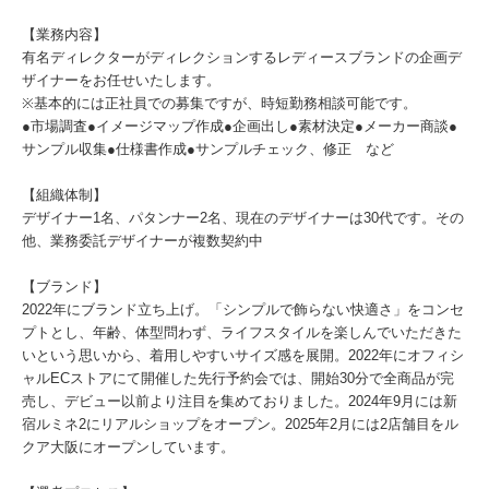
【業務内容】
有名ディレクターがディレクションするレディースブランドの企画デ
ザイナーをお任せいたします。
※基本的には正社員での募集ですが、時短勤務相談可能です。
●市場調査●イメージマップ作成●企画出し●素材決定●メーカー商談●
サンプル収集●仕様書作成●サンプルチェック、修正 など
【組織体制】
デザイナー1名、パタンナー2名、現在のデザイナーは30代です。その
他、業務委託デザイナーが複数契約中
【ブランド】
2022年にブランド立ち上げ。「シンプルで飾らない快適さ」をコンセ
プトとし、年齢、体型問わず、ライフスタイルを楽しんでいただきた
いという思いから、着用しやすいサイズ感を展開。2022年にオフィシ
ャルECストアにて開催した先行予約会では、開始30分で全商品が完
売し、デビュー以前より注目を集めておりました。2024年9月には新
宿ルミネ2にリアルショップをオープン。2025年2月には2店舗目をル
クア大阪にオープンしています。