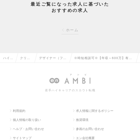
最近ご覧になった求人に基づいた
おすすめの求人
ホーム
ハイク
クリエ
デザイナー（ファ
※時短相談可※【年収～600万】有名
ラス求
イティ
ッション・インテ
ディレクターのレディースアパレルデ
人TO
ブ系の
リア・工業）の転
ザイナー／勤務環境◎WLB充実の求人
P
転職
職
情報
若手ハイキャリアのスカウト転職
利用規約
求人情報に関するポリシー
個人情報の取り扱い
推奨環境
ヘルプ・お問い合わせ
参画のお問い合わせ
サイトマップ
エン会社概要