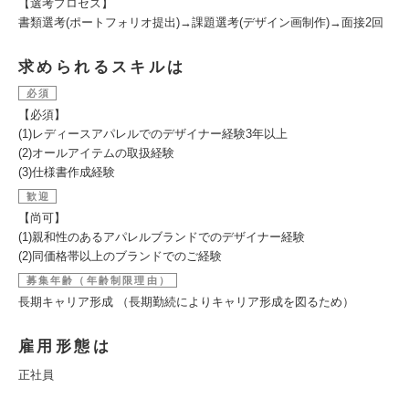
【選考プロセス】
書類選考(ポートフォリオ提出)→課題選考(デザイン画制作)→面接2回
求められるスキルは
必須
【必須】
(1)レディースアパレルでのデザイナー経験3年以上
(2)オールアイテムの取扱経験
(3)仕様書作成経験
歓迎
【尚可】
(1)親和性のあるアパレルブランドでのデザイナー経験
(2)同価格帯以上のブランドでのご経験
募集年齢（年齢制限理由）
長期キャリア形成 （長期勤続によりキャリア形成を図るため）
雇用形態は
正社員