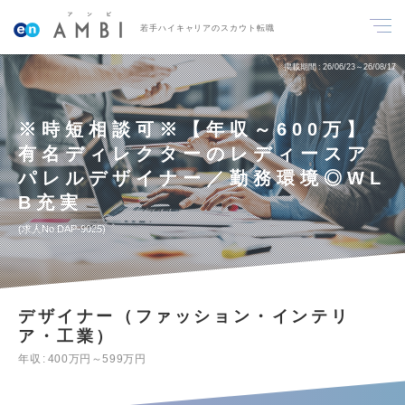
若手ハイキャリアのスカウト転職
掲載期間
26/06/23～26/08/17
※時短相談可※【年収～600万】
有名ディレクターのレディースア
パレルデザイナー／勤務環境◎WL
B充実
求人No.DAP-9025
デザイナー（ファッション・インテリ
ア・工業）
年収
400万円～599万円