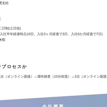
費支給
は
二日制(土日祝)
入社半年経過時点10日、入社3ヶ月経過で3日、入社6か月経過で7日)
休暇
考プロセスか
1次（オンライン面接）→適性検査（10分程度）→2次（オンライン面
会社概要