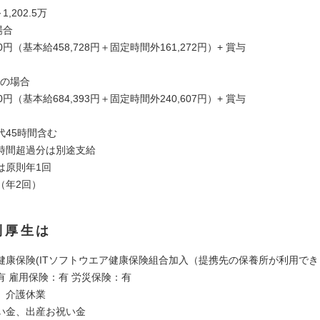
,202.5万
場合
00円（基本給458,728円＋固定時間外161,272円）+ 賞与
万円の場合
00円（基本給684,393円＋固定時間外240,607円）+ 賞与
代45時間含む
時間超過分は別途支給
は原則年1回
（年2回）
利厚生は
健康保険(ITソフトウエア健康保険組合加入（提携先の保養所が利用で
有 雇用保険：有 労災保険：有
、介護休業
い金、出産お祝い金