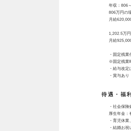
年収：806～1
806万円の
月給620,0
1,202.5
月給925,0
・固定残業
※固定残業
・給与改定
・賞与あり
待遇・福
・社会保険
厚生年金：
・育児休業
・結婚お祝