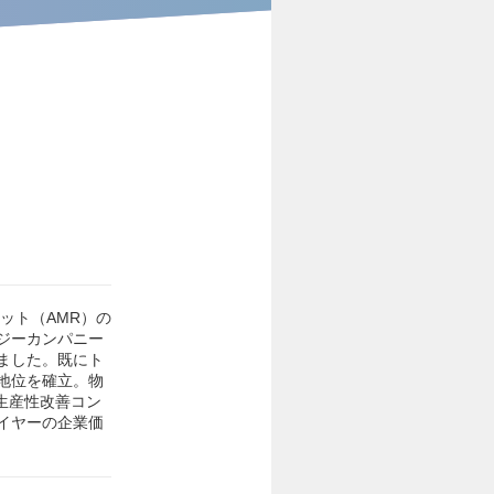
ット（AMR）の
ジーカンパニー
ました。既にト
地位を確立。物
生産性改善コン
イヤーの企業価