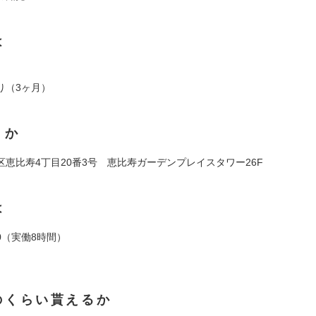
は
り（3ヶ月）
くか
区恵比寿4丁目20番3号 恵比寿ガーデンプレイスタワー26F
は
:00（実働8時間）
のくらい貰えるか