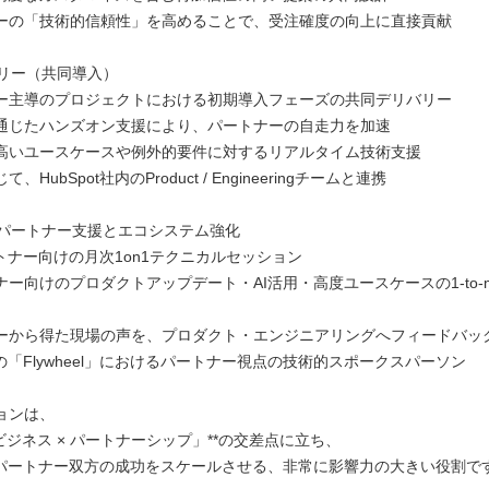
ーの「技術的信頼性」を高めることで、受注確度の向上に直接貢献
バリー（共同導入）
ー主導のプロジェクトにおける初期導入フェーズの共同デリバリー
通じたハンズオン支援により、パートナーの自走力を加速
高いユースケースや例外的要件に対するリアルタイム技術支援
、HubSpot社内のProduct / Engineeringチームと連携
的なパートナー支援とエコシステム強化
パートナー向けの月次1on1テクニカルセッション
ー向けのプロダクトアップデート・AI活用・高度ユースケースの1-to-m
ーから得た現場の声を、プロダクト・エンジニアリングへフィードバッ
otの「Flywheel」におけるパートナー視点の技術的スポークスパーソン
ョンは、
× ビジネス × パートナーシップ」**の交差点に立ち、
otとパートナー双方の成功をスケールさせる、非常に影響力の大きい役割で