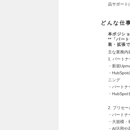
品サポート
どんな仕
本ポジシ
**「パー
装・拡張で
主な業務内
1. パー
・新規Upm
・HubSp
ニング
・パートナーの
・HubSp
2. プリ
・パートナ
・大規模・
・AI活用