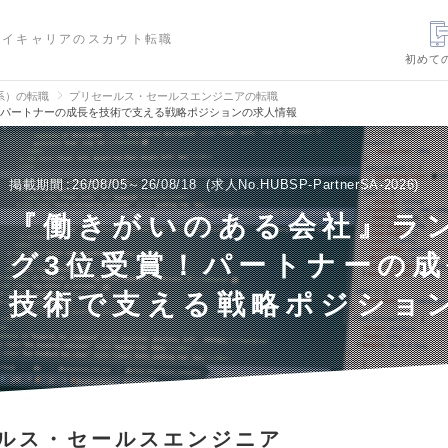
ハイキャリアのスカウト転職
初めて
信系）の転職
プリセールス・セールスエンジニアの転職
！パートナーの成長を技術で支える戦略ポジションの求人情報
掲載期間
26/08/05～26/08/18
求人No.HUBSP-PartnerSA-2026
『働きがいのある会社』ラ
グ3位受賞！パートナーの成
技術で支える戦略ポジショ
ルス・セールスエンジニア