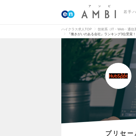
若手
ハイクラス求人TOP
技術系（IT・Web・通
『働きがいのある会社』ランキング3位受賞
プリセー