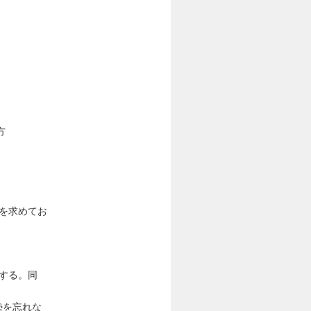
方
る方を求めてお
像する。同
勢を忘れな