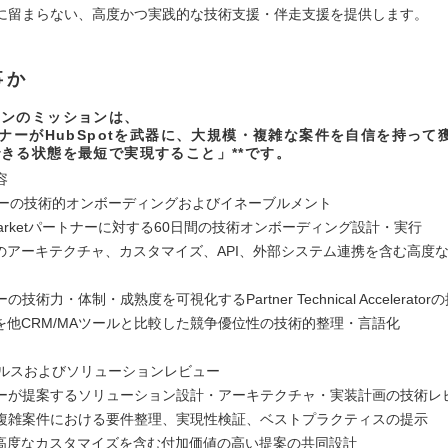
に留まらない、高度かつ実践的な技術支援・伴走支援を提供します。
事か
ョンのミッションは、
トナーがHubSpotを武器に、大規模・複雑な案件を自信を持って
きる状態を最短で実現すること」**です。
容
トナーの技術的オンボーディングおよびイネーブルメント
arketパートナーに対する60日間の技術オンボーディング設計・実行
otのアーキテクチャ、カスタマイズ、API、外部システム連携を含む高度
技術力・体制・成熟度を可視化するPartner Technical Accelerator
otを他CRM/MAツールと比較した競争優位性の技術的整理・言語化
セールスおよびソリューションレビュー
ーが提案するソリューション設計・アーキテクチャ・実装計画の技術レ
複雑案件における要件整理、実現性検証、ベストプラクティスの提示
や高度なカスタマイズを含む付加価値の高い提案の共同設計