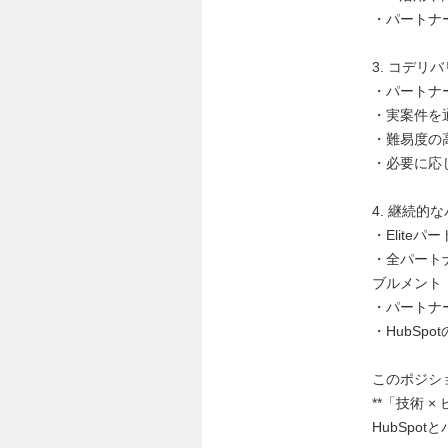
・パートナ
3. コデリ
・パートナ
・実案件を
・難易度の
・必要に応じて
4. 継続
・Elite
・全パートナ
ブルメント
・パートナ
・HubSp
このポジシ
**「技術 
HubSp