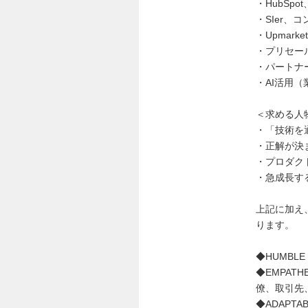
・HubSpot
・SIer
・Upmark
・プリセー
・パートナ
・AI活用（
＜求める人
・「技術を
・正解が決
・プロダク
・急成長す
上記に加え、H
ります。
◆HUMB
◆EMPA
僚、取引先
◆ADAP