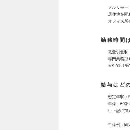
フルリモー
居住地を問
オフィス所在
勤務時間
裁量労働制
専門業務型
※9:00~
給与はど
想定年収：9
年俸：600~
※上記に加
年俸例：固