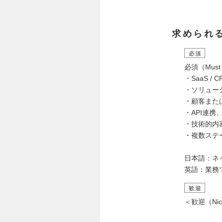
求められ
必須
必須（Must
・SaaS /
・ソリュー
・顧客また
・API連
・技術的内
・複数ステ
日本語：ネ
英語：業務
歓迎
＜歓迎（Nice