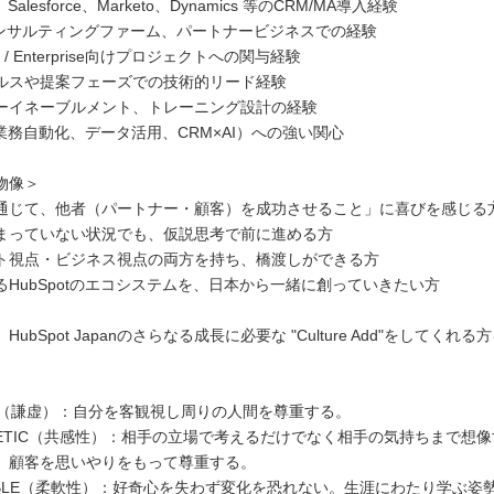
、Salesforce、Marketo、Dynamics 等のCRM/MA導入経験
、コンサルティングファーム、パートナービジネスでの経験
et / Enterprise向けプロジェクトへの関与経験
ルスや提案フェーズでの技術的リード経験
ーイネーブルメント、トレーニング設計の経験
業務自動化、データ活用、CRM×AI）への強い関心
物像＞
通じて、他者（パートナー・顧客）を成功させること」に喜びを感じる
まっていない状況でも、仮説思考で前に進める方
ト視点・ビジネス視点の両方を持ち、橋渡しができる方
るHubSpotのエコシステムを、日本から一緒に創っていきたい方
ubSpot Japanのさらなる成長に必要な "Culture Add"をしてくれ
LE（謙虚）：自分を客観視し周りの人間を尊重する。
THETIC（共感性）：相手の立場で考えるだけでなく相手の気持ちまで想
、顧客を思いやりをもって尊重する。
TABLE（柔軟性）：好奇心を失わず変化を恐れない。生涯にわたり学ぶ姿