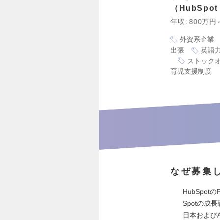
HubSpo
年収
800万円
外資系企業
出張
英語
ストック
育児支援制度
なぜ募集
HubSpotの
Spotの
日本およびA