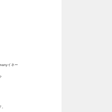
anyイネー
ク
す。