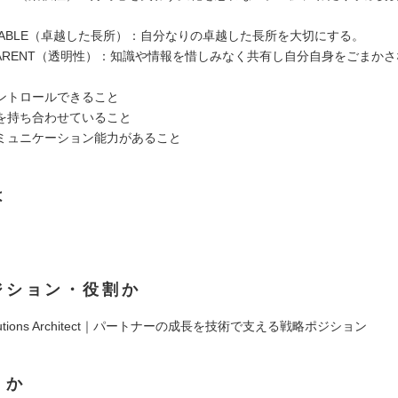
RKABLE（卓越した長所）：自分なりの卓越した長所を大切にする。
SPARENT（透明性）：知識や情報を惜しみなく共有し自分自身をごまか
ントロールできること
を持ち合わせていること
ミュニケーション能力があること
は
ジション・役割か
 Solutions Architect｜パートナーの成長を技術で支える戦略ポジション
くか