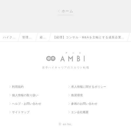
ホーム
ハイクラ
管理部
経理
【経理】コンサル・M&Aを主軸とする成長企業/
ス求人T
門系の
の転
虎ノ門駅近の綺麗なオフィスで、快適に勤務でき
OP
転職
職
ますの求人情報
若手ハイキャリアのスカウト転職
利用規約
求人情報に関するポリシー
個人情報の取り扱い
推奨環境
ヘルプ・お問い合わせ
参画のお問い合わせ
サイトマップ
エン会社概要
©
en Inc.