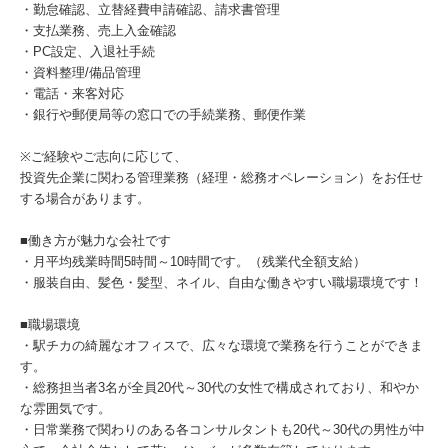
・勤怠確認、立替経費申請確認、請求書管理
・支払業務、売上入金確認
・PC設定、入退社手続
・資料整理/備品管理
・電話・来客対応
・銀行や郵便局等の窓口での手続業務、郵便作業
※ご経験やご志向に応じて、
投資先企業に関わる管理業務（経理・総務オペレーション）をお任せ
する場合があります。
■働き方が魅力な会社です
・月平均残業時間5時間～10時間です。（残業代全額支給）
・服装自由、髪色・髪型、ネイル、自由な働きやすい職場環境です！
■職場環境
・駅チカの綺麗なオフィスで、広々な環境で業務を行うことができま
す。
・総務担当者3名が全員20代～30代の女性で構成されており、和やか
な雰囲気です。
・日常業務で関わりのある各コンサルタントも20代～30代の男性が中