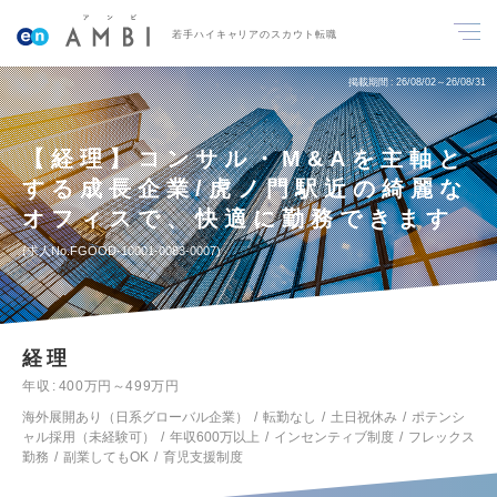
若手ハイキャリアのスカウト転職
掲載期間
26/08/02～26/08/31
【経理】コンサル・M&Aを主軸と
する成長企業/虎ノ門駅近の綺麗な
オフィスで、快適に勤務できます
求人No.FGOOD-10001-0083-0007
経理
年収
400万円～499万円
海外展開あり（日系グローバル企業）
転勤なし
土日祝休み
ポテンシ
ャル採用（未経験可）
年収600万以上
インセンティブ制度
フレックス
勤務
副業してもOK
育児支援制度