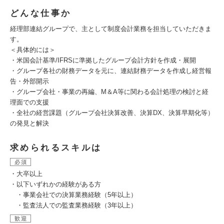
どんな仕事か
経理部連結グループで、主として制度会計業務を担当していただきま
す。
＜具体的には＞
・米国会計基準/IFRSに準拠したグループ会計方針を作成・展開
・グループ各社の財務データを元に、連結財務データを作成し経営報
告・外部開示
・グループ会社・事業の再編、M＆A等に関わる会計処理の検討と経
理面での支援
・全社の経営課題（グループ会社決算改善、決算DX、決算早期化等）
の発見と解決
求められるスキルは
必須
・大卒以上
・以下いずれかの経験がある方
・事業会社での決算業務経験（5年以上）
・監査法人での監査業務経験（3年以上）
歓迎