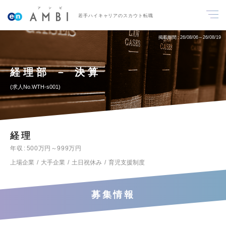
若手ハイキャリアのスカウト転職
掲載期間
26/08/06～26/08/19
経理部 － 決算
求人No.WTH-s001
経理
年収
500万円～999万円
上場企業
大手企業
土日祝休み
育児支援制度
募集情報