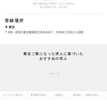
厚生労働大臣許可番号：13-ユ-305810
紹介事業許可年：2013年
登録場所
東京
〒106－0032 東京都港区六本木4-8-7 六本木三河台ビル5階
最近ご覧になった求人に基づいた
おすすめの求人
ホーム
ハイクラス求人TO
管理部門系の転
経理の転
経理部 － 決算の求人情
P
職
職
報