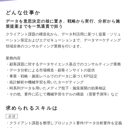
どんな仕事か
データを意思決定の核に置き、戦略から実行、分析から施
策提案までを一気通貫で担う
クライアント課題の構造化から、データ利活用に基づく提案・ソリュ
ーション策定およびエグゼキューションまで、データマーケティング
領域全体のコンサルティング業務を行います。
業務内容
・顧客課題に対するデータサイエンス基点でのコンサルティング業務
・データ分析による市場構造・顧客インサイトの提供
・事業・戦略・施策レベルでのデータに基づくKPI設定
・統計解析や機械学習を用いたターゲティング
・時系列データを用いたメディア投下・施策展開の効果検証
・その他、要件に応じて機械学習モデルの構築 （需要予測等）など
求められるスキルは
必須
・クライアント課題を整理しプロジェクト要件/データ分析要件を定義