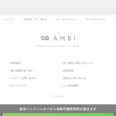
ハイクラス
技術系（IT・Web・
データサイエンテ
データコンサルタ
求人TOP
通信系）の転職
ィストの転職
ントの求人情報
若手ハイキャリアのスカウト転職
利用規約
求人情報に関するポリシー
個人情報の取り扱い
推奨環境
ヘルプ・お問い合わせ
参画のお問い合わせ
サイトマップ
エン会社概要
©
en Inc.
担当ヘッドハンターから
合格可能性判定
が届きます