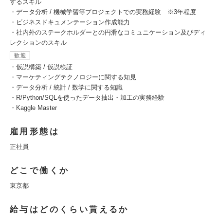
するスキル
・データ分析 / 機械学習等プロジェクトでの実務経験 ※3年程度
・ビジネスドキュメンテーション作成能力
・社内外のステークホルダーとの円滑なコミュニケーション及びディ
レクションのスキル
歓迎
・仮説構築 / 仮説検証
・マーケティングテクノロジーに関する知見
・データ分析 / 統計 / 数学に関する知識
・R/Python/SQLを使ったデータ抽出・加工の実務経験
・Kaggle Master
雇用形態は
正社員
どこで働くか
東京都
給与はどのくらい貰えるか