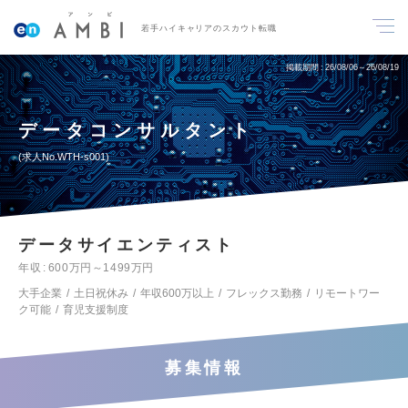
若手ハイキャリアのスカウト転職
掲載期間
26/08/06～26/08/19
データコンサルタント
求人No.WTH-s001
データサイエンティスト
年収
600万円～1499万円
大手企業
土日祝休み
年収600万以上
フレックス勤務
リモートワー
ク可能
育児支援制度
募集情報