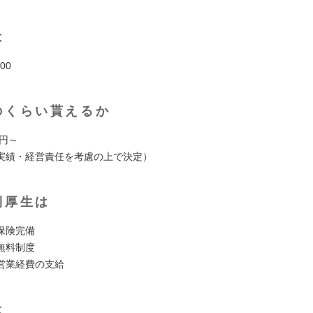
は
00
のくらい貰えるか
万円～
実績・経営責任を考慮の上で決定）
利厚生は
保険完備
無料制度
営業経費の支給
は