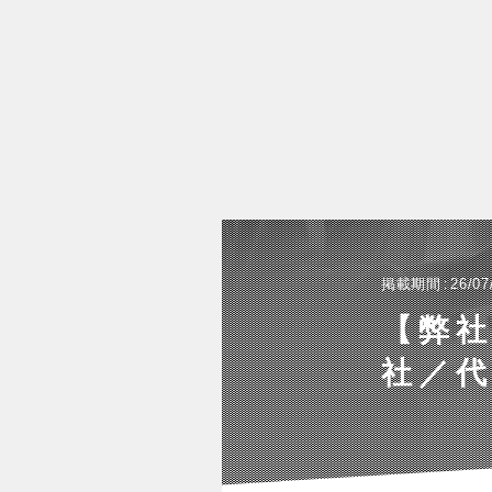
掲載期間
26/07
【弊
社／