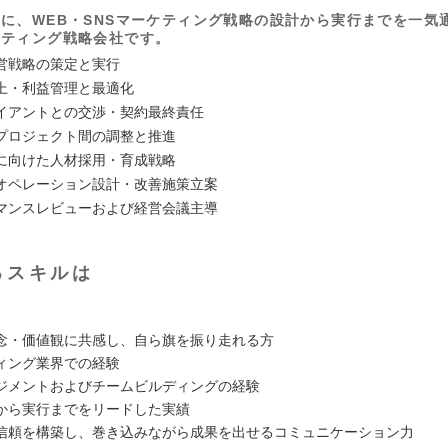
に、WEB・SNSマーケティング戦略の設計から実行までを一気
ケティング戦略会社です。
営戦略の策定と実行
上・利益管理と最適化
イアントとの交渉・契約最終責任
プロジェクト間の調整と推進
に向けた人材採用・育成戦略
オペレーション設計・改善施策立案
マンスレビューおよび経営会議主導
るスキルは
念・価値観に共感し、自ら旗を振り走れる方
ィング業界での経験
ジメントおよびチームビルディングの経験
から実行までをリードした実績
信頼を構築し、巻き込みながら成果を出せるコミュニケーション力