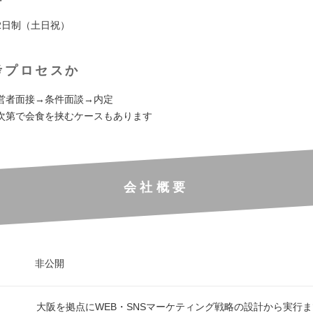
2日制（土日祝）
考プロセスか
営者面接→条件面談→内定
次第で会食を挟むケースもあります
会社概要
非公開
大阪を拠点にWEB・SNSマーケティング戦略の設計から実行