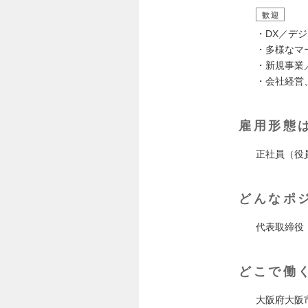
歓迎
・DX／デ
・多様なマ
・新規事業
・会社経営
雇用形態
正社員（役
どんなポ
代表取締役
どこで働
大阪府大阪