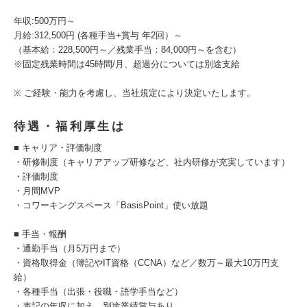
年収:500万円～
月給:312,500円 (各種手当+賞与 年2回）～
（基本給：228,500円～／残業手当：84,000円～を含む）
※固定残業時間は45時間/月、超過分については別途支給
※ ご経験・能力を考慮し、当社規定により決定いたします。
待遇・福利厚生は
■ キャリア・評価制度
・研修制度（キャリアアップ研修など、社内研修が充実しています）
・評価制度
・月間MVP
・コワーキングスペース「BasisPoint」使い放題
■ 手当・報酬
・通勤手当（月5万円まで）
・資格取得金（簿記やIT資格（CCNA）など／数万～最大10万円支
給）
・各種手当（出張・役職・語学手当など）
・表記の年収に加え、別途業績賞与あり