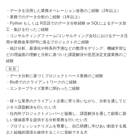
・データを活用した業務オペレーション改善のご経験（2年以上）
・業務でのデータ分析のご経験（1年以上）
・Python もしくは R言語でのデータ分析経験 or SQLによるデータ加
工・集計を行ったご経験
・コンサルティングファーム/コンサルティング会社におけるデータ活
用や業務改革/BPRに係るプロジェクトのご経験
・統計分析、最適化や時系列予測などの数理モデリング、機械学習な
どの理論面の理解と分析に基づいた課題解決や意思決定支援業務のご
経験
歓迎
・データ分析に基づくプロジェクトベース業務のご経験
・BtoBでのクライアントワークのご経験
・エンタープライズ業界に関わったご経験
・様々な業界のクライアント企業に寄り添いながら、分析を通してビ
ジネス課題解決を行いたい方
・社内外プロジェクトメンバーと協働し、課題解決を通して顧客に新
しい価値基準を提供する分析業務を行いたい方
・プロフェッショナリズムを尊重し、自己研鑽し学びあい創造する風
土と組織的環境を維持することに貢献できる方