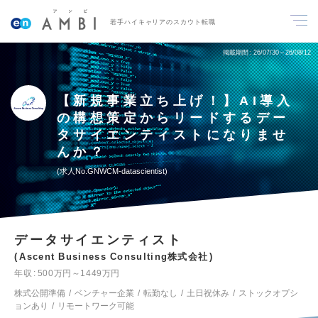
若手ハイキャリアのスカウト転職
掲載期間
26/07/30～26/08/12
【新規事業立ち上げ！】AI導入
の構想策定からリードするデー
タサイエンティストになりませ
んか？
求人No.GNWCM-datascientist
データサイエンティスト
Ascent Business Consulting株式会社
年収
500万円～1449万円
株式公開準備
ベンチャー企業
転勤なし
土日祝休み
ストックオプシ
ョンあり
リモートワーク可能