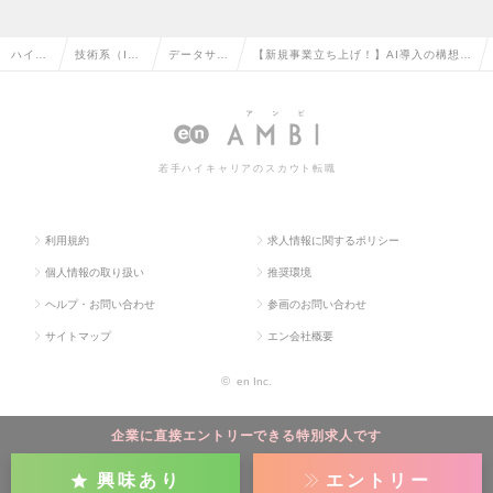
ハイク
技術系（I
データサイ
【新規事業立ち上げ！】AI導入の構想策
ラス求
T・Web・通
エンティス
定からリードするデータサイエンティス
人TOP
信系）の転
トの転職
トになりませんか？の求人情報
職
若手ハイキャリアのスカウト転職
利用規約
求人情報に関するポリシー
個人情報の取り扱い
推奨環境
ヘルプ・お問い合わせ
参画のお問い合わせ
サイトマップ
エン会社概要
©
en Inc.
企業に直接エントリーできる特別求人です
興味あり
エントリー