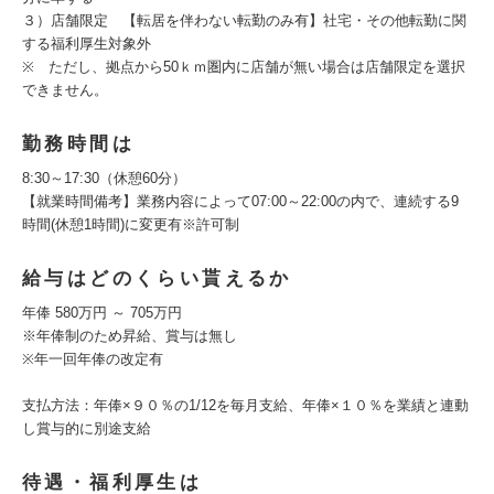
３）店舗限定 【転居を伴わない転勤のみ有】社宅・その他転勤に関
する福利厚生対象外
※ ただし、拠点から50ｋｍ圏内に店舗が無い場合は店舗限定を選択
できません。
勤務時間は
8:30～17:30（休憩60分）
【就業時間備考】業務内容によって07:00～22:00の内で、連続する9
時間(休憩1時間)に変更有※許可制
給与はどのくらい貰えるか
年俸 580万円 ～ 705万円
※年俸制のため昇給、賞与は無し
※年一回年俸の改定有
支払方法：年俸×９０％の1/12を毎月支給、年俸×１０％を業績と連動
し賞与的に別途支給
待遇・福利厚生は