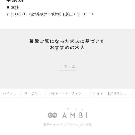
本社
〒919-0521 福井県坂井市坂井町下新庄１５－８－１
最近ご覧になった求人に基づいた
おすすめの求人
ホーム
ハイクラ
サービス・
バイヤー・マーチャンダ
バイヤー【グロサリー
ス求人TO
流通系の転
イザー（MD）・VMDの
（菓子）部門】の求人
P
職
転職
情報
若手ハイキャリアのスカウト転職