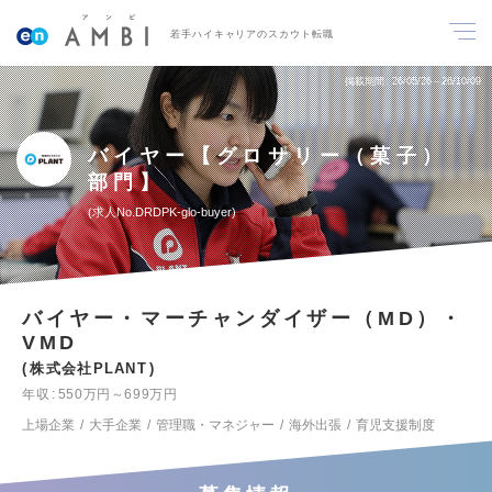
若手ハイキャリアのスカウト転職
掲載期間
26/05/26～26/10/09
バイヤー【グロサリー（菓子）
部門】
求人No.DRDPK-glo-buyer
バイヤー・マーチャンダイザー（MD）・
VMD
株式会社PLANT
年収
550万円～699万円
上場企業
大手企業
管理職・マネジャー
海外出張
育児支援制度