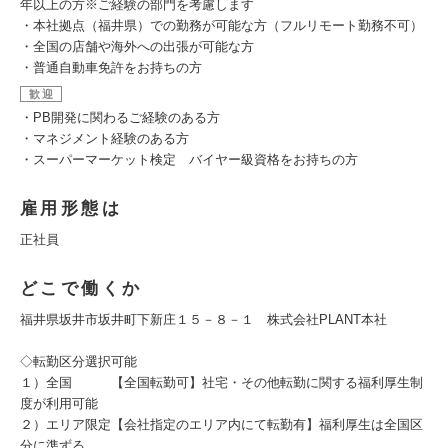
年以上の方※ご経験の部門を考慮します
・本社拠点（福井県）での勤務が可能な方（フルリモート勤務不可）
・全国の店舗や海外への出張が可能な方
・普通自動車免許をお持ちの方
歓迎
・PB開発に関わるご経験のある方
・マネジメント経験のある方
・スーパーマーケット検定 バイヤー級資格をお持ちの方
雇用形態は
正社員
どこで働くか
福井県坂井市坂井町下新庄１５－８－１ 株式会社PLANT本社
◇転勤区分選択可能
１）全国 【全国転勤可】社宅・その他転勤に関する福利厚生制
度が利用可能
２）エリア限定【会社指定のエリア内にて転勤有】福利厚生は全国区
分に準ずる