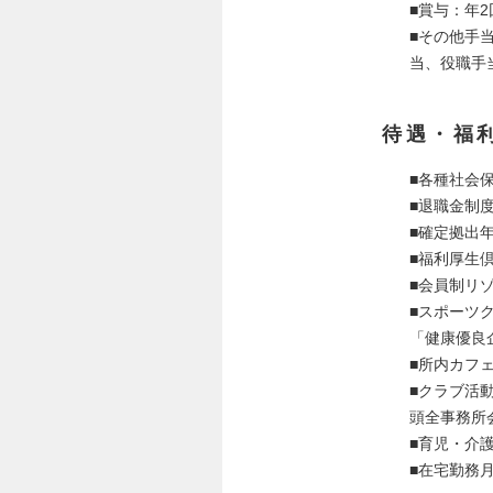
■賞与：年
■その他手
当、役職手
待遇・福
■各種社会
■退職金制
■確定拠出
■福利厚生倶
■会員制リ
■スポーツクラ
「健康優良
■所内カフ
■クラブ活
頭全事務所
■育児・介
■在宅勤務月