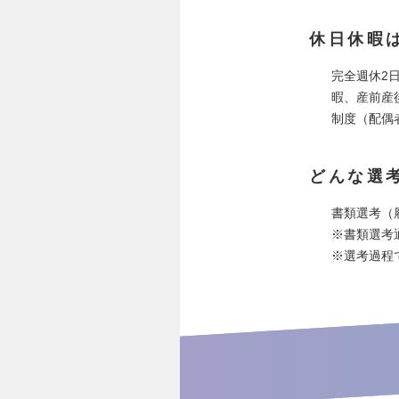
休日休暇
完全週休2日
暇、産前産
制度（配偶
どんな選
書類選考（
※書類選考
※選考過程