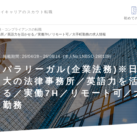
ハイキャリアのスカウト転職
初めて
務・コンプライアンスの転職
務所／英語力を活かせる／実働7H／リモート可／大手町勤務の求人情報
掲載期間
26/04/28～26/08/14
求人No.LNBSO-260109
パラリーガル(企業法務)※
大の法律事務所／英語力を
る／実働7H／リモート可／
勤務