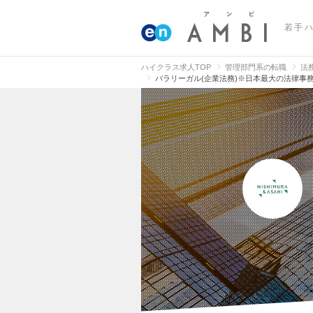
若手
ハイクラス求人TOP
管理部門系の転職
法
パラリーガル(企業法務)※日本最大の法律事