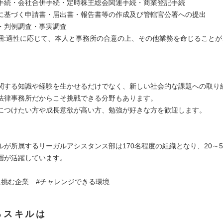
手続・会社合併手続・定時株主総会関連手続・商業登記手続
に基づく申請書・届出書・報告書等の作成及び管轄官公署への提出
・判例調査・事実調査
囲:適性に応じて、本人と事務所の合意の上、その他業務を命じることが
：
関する知識や経験を生かせるだけでなく、新しい社会的な課題への取り
法律事務所だからこそ挑戦できる分野もあります。
につけたい方や成長意欲が高い方、勉強が好きな方を歓迎します。
：
ルが所属するリーガルアシスタンス部は170名程度の組織となり、20～5
層が活躍しています。
に挑む企業 #チャレンジできる環境
るスキルは