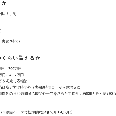
くか
田区大手町
は
30（実働7時間）
のくらい貰えるか
万円～700万円
万円～42.7万円
等を考慮し応相談
当は所定労働時間外（実働8時間目）から割増支給
時間外の月20時間分の時間外手当を含めた年収例：約638万円～約790
回（※実績ベースで標準的な評価で月4.4か月分）