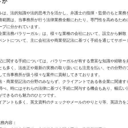
事か
ルは、法的知識や法的思考力を活かし、弁護士の指揮・監督のもと業務
務範囲は、当事務所が行う法律業務全般にわたり、専門性を高めるため
ープに分かれています。
企業法務パラリーガル」は、様々な業種の会社において、設立から解散
ベントについて、主に会社法や商業登記法に基づく手続を通じてサポー
記に関する手続については、パラリーガルが有する豊富な知識や経験を
とも多く、法改正や最新の実務の取り扱いにも注意を払い、その分野の
して当事務所が扱う様々な案件に貢献してきております。
法・商業登記法の分野のみならず、クライアントである各企業に関連す
調べ、時にはそれらの法律に基づく手続に関与する機会もあり、幅広い
ができるのも魅力のひとつです。
イアントも多く、英文資料のチェックやメールのやりとり等、英語力を
職務内容：