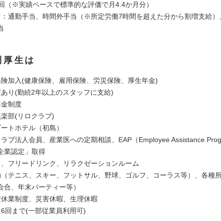
2回（※実績ベースで標準的な評価で月4.4か月分）
当：通勤手当、時間外手当（※所定労働7時間を超えた分から割増支給）
当
利厚生は
保険加入(健康保険、雇用保険、労災保険、厚生年金)
度あり(勤続2年以上のスタッフに支給)
年金制度
楽部(リロクラブ)
ゾートホテル（初島）
ブ法人会員、産業医への定期相談、EAP（Employee Assistance Pro
企業認定」取得
ェ、フリードリンク、リラクゼーションルーム
動（テニス、スキー、フットサル、野球、ゴルフ、コーラス等）、各種
会合、年末パーティー等）
護休業制度、災害休暇、生理休暇
6回まで(一部従業員利用可)