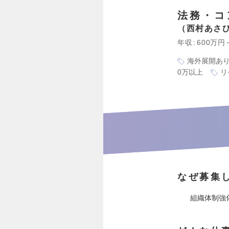
法務・コ
西村あさ
年収
600万円
海外展開あ
0万以上
リ
なぜ募集
組織体制強