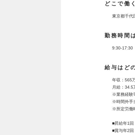
どこで働
東京都千代
勤務時間
9:30-17:
給与はど
年収：565
月給：34.5
※業務経験
※時間外手
※所定労働
■昇給年1回
■賞与年2