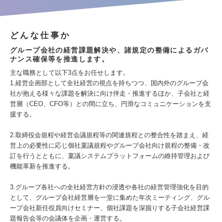
どんな仕事か
グループ会社の経営課題解決や、諸規定の整備によるガバ
ナンス確保等を推進します。
主な職務として以下3点をお任せします。
1.経営企画部として全社経営の視点を持ちつつ、国内外のグループ会
社が抱える様々な課題を解決に向け伴走・推進するほか、子会社と経
営層（CEO、CFO等）との間に立ち、円滑なコミュニケーションを支
援する。
2.取締役会規程や経営会議規程等の関連規程との整合性を踏まえ、経
営上の必要性に応じ個社稟議規程やグループ会社向け規程の整備・改
訂を行うとともに、稟議システムプラットフォームの維持管理および
機能革新を推進する。
3.グループ各社への全社経営方針の浸透や各社の経営管理強化を目的
として、グループ会社経営層を一堂に集めた年次ミーティング、グル
ープ会社新任役員向けセミナー、個社課題を深掘りする子会社経営課
題報告会等の会議体を企画・運営する。