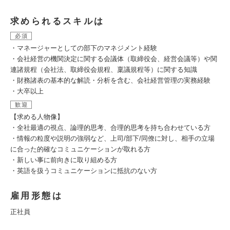
求められるスキルは
必須
・マネージャーとしての部下のマネジメント経験
・会社経営の機関決定に関する会議体（取締役会、経営会議等）や関
連諸規程（会社法、取締役会規程、稟議規程等）に関する知識
・財務諸表の基本的な解読・分析を含む、会社経営管理の実務経験
・大卒以上
歓迎
【求める人物像】
・全社最適の視点、論理的思考、合理的思考を持ち合わせている方
・情報の粒度や説明の強弱など、上司/部下/同僚に対し、相手の立場
に合った的確なコミュニケーションが取れる方
・新しい事に前向きに取り組める方
・英語を扱うコミュニケーションに抵抗のない方
雇用形態は
正社員