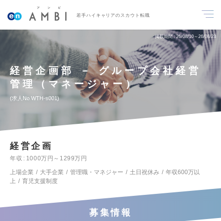
若手ハイキャリアのスカウト転職
掲載期間
26/08/10～26/08/23
経営企画部 － グループ会社経営
管理（マネージャー）
求人No.WTH-s001
経営企画
年収
1000万円～1299万円
上場企業
大手企業
管理職・マネジャー
土日祝休み
年収600万以
上
育児支援制度
募集情報