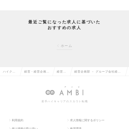
最近ご覧になった求人に基づいた
おすすめの求人
ホーム
ハイクラ
経営・経営企画・
経営企
経営企画部 － グループ会社経営
ス求人TO
事業企画系の転職
画の転
管理（マネージャー）の求人情報
P
職
若手ハイキャリアのスカウト転職
利用規約
求人情報に関するポリシー
個人情報の取り扱い
推奨環境