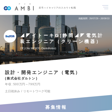
若手ハイキャリアのスカウト転職
掲載期間
26/07/28～26/08/10
◢◤イトーキG|静岡◢◤電気計
装エンジニア（クリーン機器）
求人No.WOKYL-DenkiKeiso
設計・開発エンジニア（電気）
株式会社ダルトン
年収
500万円～799万円
土日祝休み
リモートワーク可能
募集情報