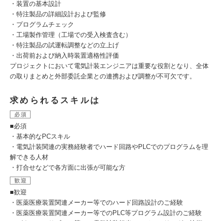
・装置の基本設計
・特注製品の詳細設計および監修
・プログラムチェック
・工場製作管理（工場での受入検査含む）
・特注製品の試運転調整などの立上げ
・出荷前および納入時装置適格性評価
プロジェクトにおいて電気計装エンジニアは重要な役割となり、全体
の取りまとめと外部委託企業との連携および調整が不可欠です。
求められるスキルは
必須
■必須
・基本的なPCスキル
・電気計装関連の実務経験者でハード回路やPLCでのプログラムを理
解できる人材
・打合せなどで各方面に出張が可能な方
歓迎
■歓迎
・医薬医療装置関連メーカー等でのハード回路設計のご経験
・医薬医療装置関連メーカー等でのPLC等プログラム設計のご経験