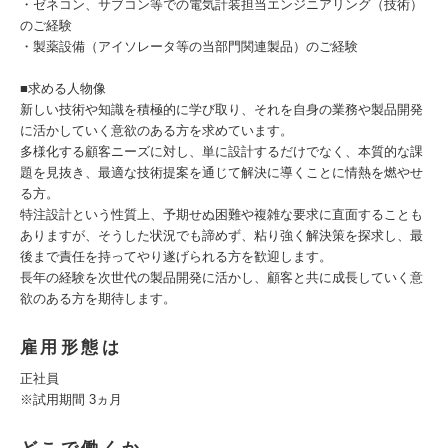
・ゼネコン、サブコン等での電気計装担当エンジニアリング（技術）
のご経験
・製薬設備（アイソレータ等の当部門関連製品）のご経験
■求める人物像
新しい技術や知識を積極的に学び取り、それを自身の業務や製品開発
に活かしていく意欲のある方を求めています。
多様化する顧客ニーズに対し、単に設計するだけでなく、本質的な課
題を見抜き、最適な技術提案を通じて解決に導くことに情熱を燃やせ
る方。
特注設計という性質上、予期せぬ困難や複雑な要求に直面することも
ありますが、そうした状況でも諦めず、粘り強く解決策を探求し、最
後まで責任を持ってやり遂げられる方を歓迎します。
長年の経験を次世代の製品開発に活かし、顧客と共に成長していく意
欲のある方を期待します。
雇用形態は
正社員
※試用期間 3ヵ月