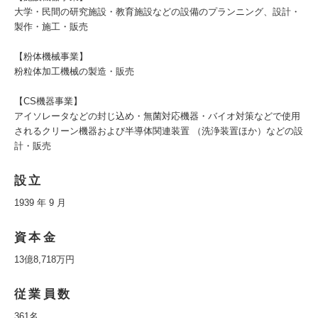
大学・民間の研究施設・教育施設などの設備のプランニング、設計・
製作・施工・販売
【粉体機械事業】
粉粒体加工機械の製造・販売
【CS機器事業】
アイソレータなどの封じ込め・無菌対応機器・バイオ対策などで使用
されるクリーン機器および半導体関連装置 （洗浄装置ほか）などの設
計・販売
設立
1939 年 9 月
資本金
13億8,718万円
従業員数
361名