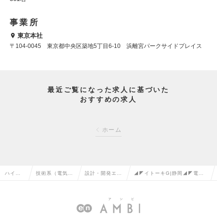
事業所
東京本社
〒104-0045 東京都中央区築地5丁目6-10 浜離宮パークサイドプレイス
最近ご覧になった求人に基づいた
おすすめの求人
ホーム
ハイク
技術系（電気・
設計・開発エン
◢◤イトーキG|静岡◢◤電気計
ラス求
電子・半導体）
ジニア（電気）
装エンジニア（クリーン機
人TOP
の転職
の転職
器）の求人情報