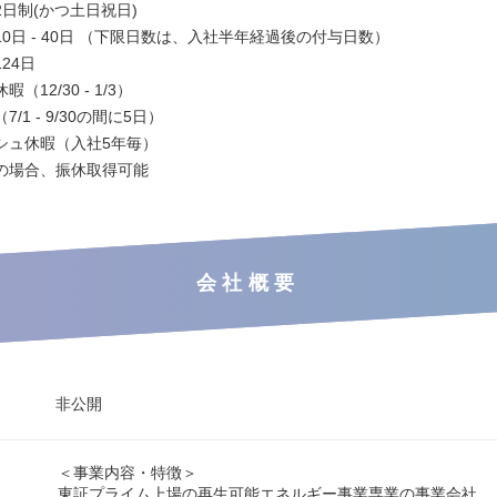
日制(かつ土日祝日)
0日 - 40日 （下限日数は、入社半年経過後の付与日数）
24日
（12/30 - 1/3）
/1 - 9/30の間に5日）
シュ休暇（入社5年毎）
の場合、振休取得可能
会社概要
非公開
＜事業内容・特徴＞
東証プライム上場の再生可能エネルギー事業専業の事業会社