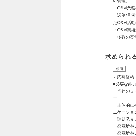
の管理。
・O&M業
・週例/月
たO&M活
・O&M実
・多数の案
求められ
必須
＜応募資格
■必要な能力
・当社のミ
ー
・主体的に
ニケーショ
・課題発見
・発電所や
・発電所や