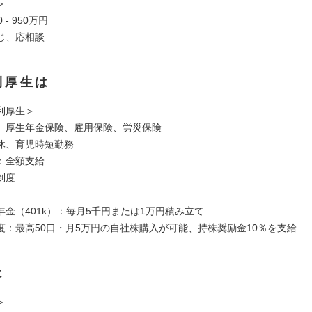
＞
 - 950万円
じ、応相談
利厚生は
利厚生＞
、厚生年金保険、雇用保険、労災保険
休、育児時短勤務
：全額支給
制度
年金（401k）：毎月5千円または1万円積み立て
度：最高50口・月5万円の自社株購入が可能、持株奨励金10％を支給
は
＞