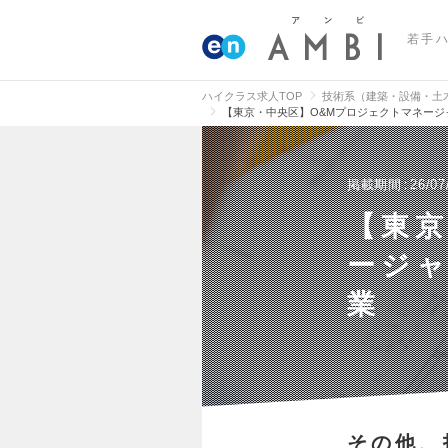
若手
ハイクラス求人TOP
技術系（建築・設備・土
【東京・中央区】O&Mプロジェクトマネー
掲載期間
26/07
【東京
ージ
業
その他、