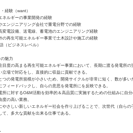
・経験（want）
エネルギーの事業開発の経験
やエンジニアリング会社で重電分野での経験
高変電設備、送電線、蓄電池のエンジニアリング経験
外の再生可能エネルギー事業で土木設計や施工の経験
英語（ビジネスレベル）
ンの魅力
注目度の高まる再生可能エネルギー事業において、長期に渡る発電所の
い立場で対応をし、直接的に収益に貢献できる。
とつの発電所規模が小さいため、開発サイクルが非常に短く、数が多いた
にフィードバックし、自らの意思を発電所にを反映できる。
電所に対するO&M活動を効率的＆高品質に実施するための仕組みに自分
由度の高い業務。
にやさしい新しいエネルギー社会を作り上げることで、次世代（自らの
して、多大な貢献を出来る仕事である。
は