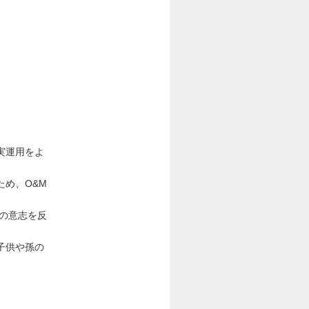
実運用をよ
め、O&M
の意志を反
子供や孫の