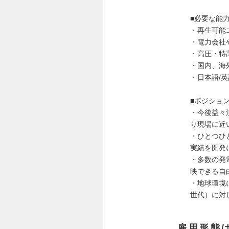
■必要な能力
・再生可能
・電力会社
・高圧・特
・国内、海
・日本語/
■ポジショ
・今後益々
り現場に近
・ひとつひ
実績を開発
・多数の発
映できる自
・地球環境
世代）に対
雇用形態