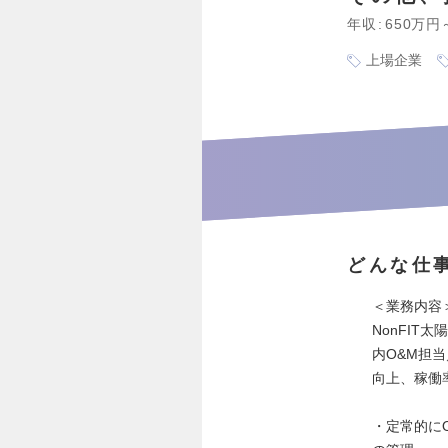
年収
650万円
上場企業
どんな仕
＜業務内容
NonFI
内O&M担
向上、稼働
・定常的に