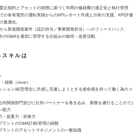
務委託契約とアセットの状態に基づく年間の修繕費の適正化と執行管理
例での各発電所の運転実績からのKPIレポート作成と分析の支援。KPI評
動の最適化。
績から新規開発案件（設計担当／事業開発担当）へのフィードバック。
件のO&Mを適切に管理する仕組みの維持・改善活動。
るスキルは
＞
・経験（must）
ッション/経営理念に共感し完遂しようとする使命感を持って働く為のコ
社内関係部門並びに社外パートナーを巻き込み、業務を遂行ることので
ン能力
力・提案力・折衝力
プラントのO&M計画/管理の経験
プラントのアセットマネジメントの一般知識