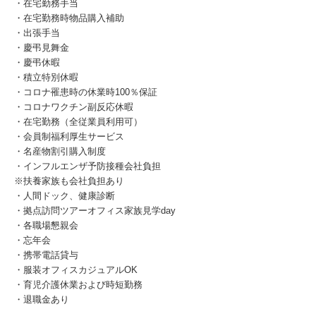
・在宅勤務手当
・在宅勤務時物品購入補助
・出張手当
・慶弔見舞金
・慶弔休暇
・積立特別休暇
・コロナ罹患時の休業時100％保証
・コロナワクチン副反応休暇
・在宅勤務（全従業員利用可）
・会員制福利厚生サービス
・名産物割引購入制度
・インフルエンザ予防接種会社負担
※扶養家族も会社負担あり
・人間ドック、健康診断
・拠点訪問ツアーオフィス家族見学day
・各職場懇親会
・忘年会
・携帯電話貸与
・服装オフィスカジュアルOK
・育児介護休業および時短勤務
・退職金あり