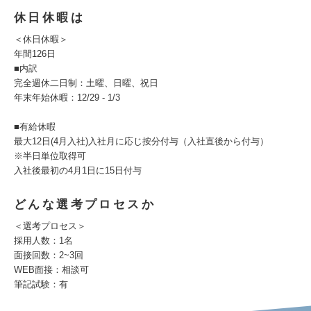
休日休暇は
＜休日休暇＞
年間126日
■内訳
完全週休二日制：土曜、日曜、祝日
年末年始休暇：12/29 - 1/3
■有給休暇
最大12日(4月入社)入社月に応じ按分付与（入社直後から付与）
※半日単位取得可
入社後最初の4月1日に15日付与
どんな選考プロセスか
＜選考プロセス＞
採用人数：1名
面接回数：2~3回
WEB面接：相談可
筆記試験：有