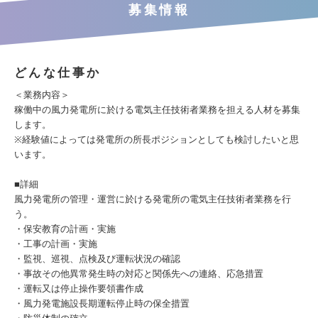
募集情報
どんな仕事か
＜業務内容＞
稼働中の風力発電所に於ける電気主任技術者業務を担える人材を募集
します。
※経験値によっては発電所の所長ポジションとしても検討したいと思
います。
■詳細
風力発電所の管理・運営に於ける発電所の電気主任技術者業務を行
う。
・保安教育の計画・実施
・工事の計画・実施
・監視、巡視、点検及び運転状況の確認
・事故その他異常発生時の対応と関係先への連絡、応急措置
・運転又は停止操作要領書作成
・風力発電施設長期運転停止時の保全措置