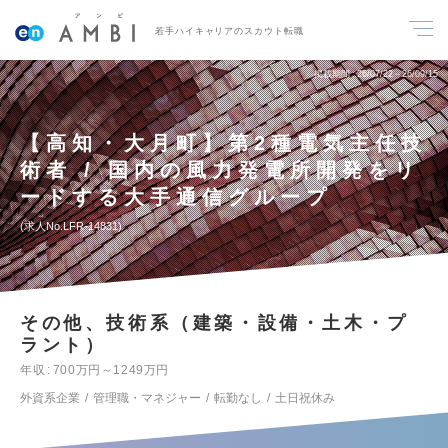
若手ハイキャリアのスカウト転職
掲載期間
26/07/22～26/09/15
【高知・大月町】第2種電気主任技
術者 / 国内の風力発電所開発をリ
ードする大手通信グループ
求人No.LFR-14831
その他、技術系（建築・設備・土木・プ
ラント）
年収
700万円～1249万円
外資系企業
管理職・マネジャー
転勤なし
土日祝休み