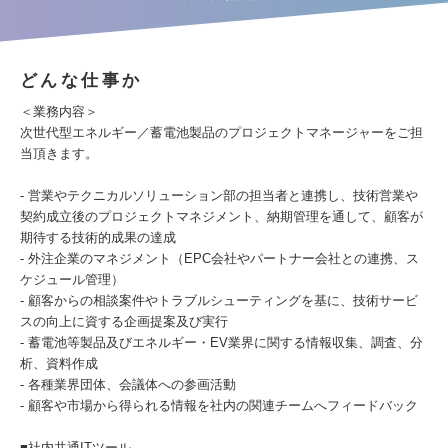
どんな仕事か
＜業務内容＞
次世代型エネルギー／蓄電池製品のプロジェクトマネージャーをご担
当頂きます。
- 営業やテクニカルソリューション部の担当者と連携し、技術営業や
契約成立後のプロジェクトマネジメント、納期管理を通して、顧客が
期待する技術的成果の達成
- 外注企業のマネジメント（EPC会社やパートナー会社との連携、ス
ケジュール管理）
- 顧客からの相談案件やトラブルシューティングを基に、技術サービ
スの向上に資する企画提案及び実行
- 蓄電池等製品及びエネルギー・EV業界に関する情報収集、調査、分
析、資料作成
- 各種業界団体、会議体への参画活動
- 顧客や市場から得られる情報を社内の関連チームへフィードバック
■社内共通ITツール