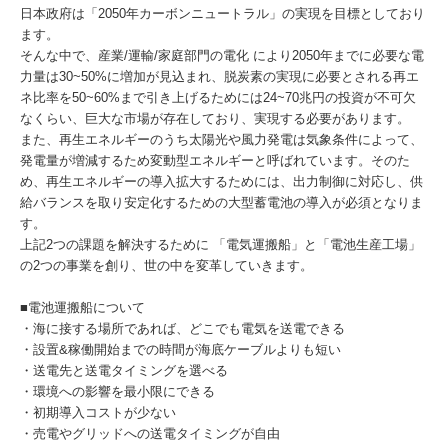
日本政府は「2050年カーボンニュートラル」の実現を目標としており
ます。
そんな中で、産業/運輸/家庭部門の電化 により2050年までに必要な電
力量は30~50%に増加が見込まれ、脱炭素の実現に必要とされる再エ
ネ比率を50~60%まで引き上げるためには24~70兆円の投資が不可欠
なくらい、巨大な市場が存在しており、実現する必要があります。
また、再生エネルギーのうち太陽光や風力発電は気象条件によって、
発電量が増減するため変動型エネルギーと呼ばれています。そのた
め、再生エネルギーの導入拡大するためには、出力制御に対応し、供
給バランスを取り安定化するための大型蓄電池の導入が必須となりま
す。
上記2つの課題を解決するために 「電気運搬船」と「電池生産工場」
の2つの事業を創り、世の中を変革していきます。
■電池運搬船について
・海に接する場所であれば、どこでも電気を送電できる
・設置&稼働開始までの時間が海底ケーブルよりも短い
・送電先と送電タイミングを選べる
・環境への影響を最小限にできる
・初期導入コストが少ない
・売電やグリッドへの送電タイミングが自由