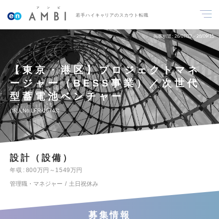
若手ハイキャリアのスカウト転職
掲載期間
26/07/22～26/09/15
【東京・港区】プロジェクトマネ
ージャー（BESS事業）／次世代
型蓄電池ベンチャー
求人No.LFR-16743
設計（設備）
年収
800万円～1549万円
管理職・マネジャー
土日祝休み
募集情報