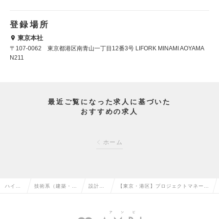
登録場所
東京本社
〒107-0062 東京都港区南青山一丁目12番3号 LIFORK MINAMI AOYAMA
N211
最近ご覧になった求人に基づいた
おすすめの求人
ホーム
ハイク
技術系（建築・設
設計
【東京・港区】プロジェクトマネージ
ラス求
備・土木・プラン
（設
ャー（BESS事業）／次世代型蓄電池
人TOP
ト）の転職
備）の
ベンチャーの求人情報