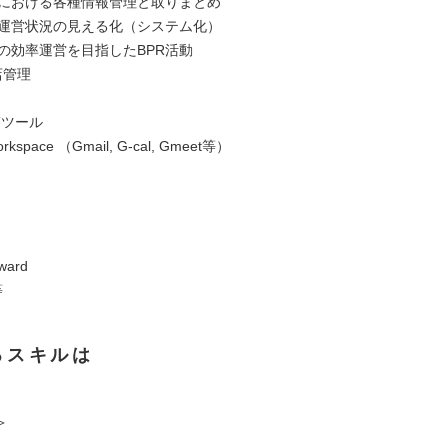
事業における各種情報管理と取りまとめ
事業運営状況の見える化（システム化）
事業の効率運営を目指したBPR活動
店管理
Tツール
orkspace （Gmail, G-cal, Gmeet等）
ward
等
るスキルは
＞