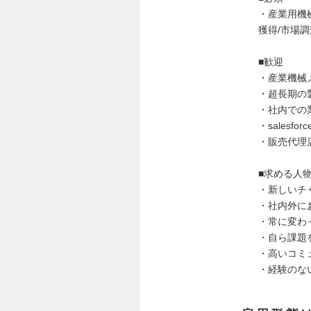
・産業用機
獲得/市場
■歓迎
・産業機械
・超長期の
・社内での
・salesforc
・販売代理
■求める人
・新しいチ
・社内外に
・常に変わ
・自ら課題
・高いコミ
・経験のな