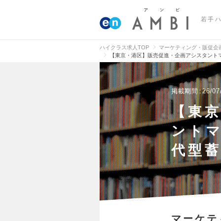
若手
ハイクラス求人TOP
マーケティング・販促企
【東京・港区】販売促進・企画アシスタントマ
掲載期間
26/07
【東
ントマ
代型
マーケテ