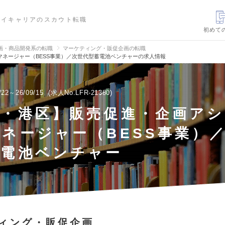
ハイキャリアのスカウト転職
初めて
画・商品開発系の転職
マーケティング・販促企画の転職
ネージャー（BESS事業）／次世代型蓄電池ベンチャーの求人情報
/22～26/09/15
求人No.LFR-21380
京・港区】販売促進・企画ア
ネージャー（BESS事業）
蓄電池ベンチャー
ィング・販促企画