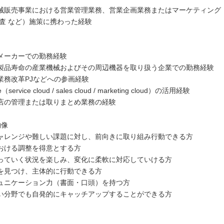
械販売事業における営業管理業務、営業企画業務またはマーケティング
調査 など）施策に携わった経験
メーカーでの勤務経験
製品寿命の産業機械およびその周辺機器を取り扱う企業での勤務経験
業務改革PJなどへの参画経験
e（service cloud / sales cloud / marketing cloud）の活用経験
店の管理または取りまとめ業務の経験
物像
ャレンジや難しい課題に対し、前向きに取り組み行動できる方
おける調整を得意とする方
っていく状況を楽しみ、変化に柔軟に対応していける方
を見つけ、主体的に行動できる方
ュニケーション力（書面・口頭）を持つ方
い分野でも自発的にキャッチアップすることができる方