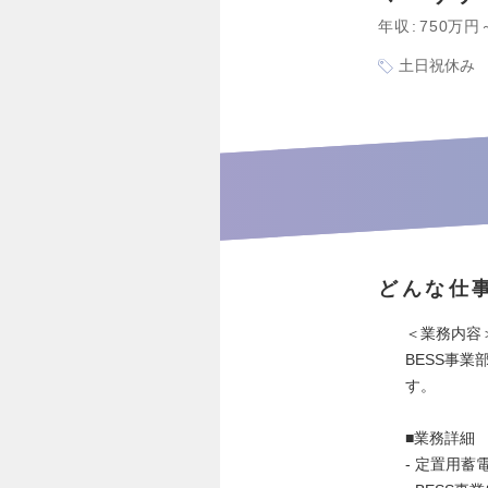
年収
750万円
土日祝休み
どんな仕
＜業務内容
BESS事
す。
■業務詳細
- 定置用