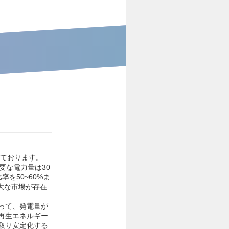
しております。
要な電力量は30
を50~60%ま
大な市場が存在
って、発電量が
再生エネルギー
取り安定化する