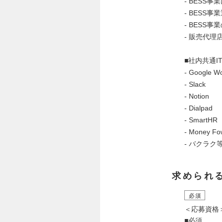
- BESS
- BESS
- BESS
- 販売代理
■社内共通I
- Google W
- Slack
- Notion
- Dialpad
- SmartHR
- Money Fo
- バクラク
求められ
必須
＜応募資格
■必須