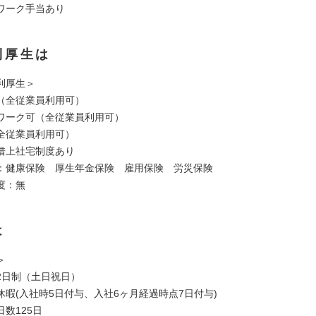
ワーク手当あり
利厚生は
利厚生＞
（全従業員利用可）
ワーク可（全従業員利用可）
全従業員利用可）
借上社宅制度あり
：健康保険 厚生年金保険 雇用保険 労災保険
度：無
は
＞
2日制（土日祝日）
休暇(入社時5日付与、入社6ヶ月経過時点7日付与)
数125日