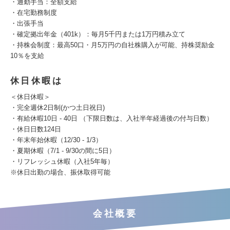
・通勤手当：全額支給
・在宅勤務制度
・出張手当
・確定拠出年金（401k）：毎月5千円または1万円積み立て
・持株会制度：最高50口・月5万円の自社株購入が可能、持株奨励金
10％を支給
休日休暇は
＜休日休暇＞
・完全週休2日制(かつ土日祝日)
・有給休暇10日 - 40日 （下限日数は、入社半年経過後の付与日数）
・休日日数124日
・年末年始休暇（12/30 - 1/3）
・夏期休暇（7/1 - 9/30の間に5日）
・リフレッシュ休暇（入社5年毎）
※休日出勤の場合、振休取得可能
会社概要