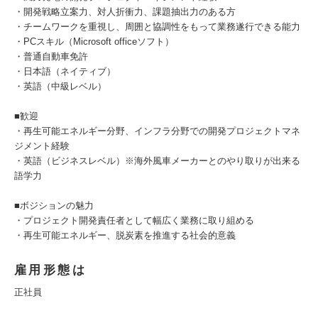
・開発戦略立案力、対人折衝力、課題抽出力のある方
・チームワークを重視し、周囲と協調性をもって業務遂行できる能力
・PCスキル（Microsoft officeソフト）
・普通自動車免許
・日本語（ネイティブ）
・英語（中級レベル）
■歓迎
・再生可能エネルギー分野、インフラ分野での開発プロジェクトマネ
ジメント経験
・英語（ビジネスレベル）※海外風車メーカーとのやり取りが出来る
語学力
■ボジションの魅力
・プロジェクト開発責任者として幅広く業務に取り組める
・再生可能エネルギー、脱炭素を推進する社会的意義
雇用形態は
正社員