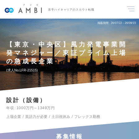
若手ハイキャリアのスカウト転職
掲載期間
26/07/22～26/09/15
【東京・中央区】風力発電事業開
発マネジャー／東証プライム上場
の急成長企業
求人No.LFR-21515
設計（設備）
年収
1000万円～1349万円
上場企業
英語力が必要
土日祝休み
フレックス勤務
募集情報