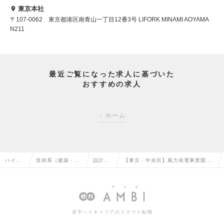
東京本社
〒107-0062 東京都港区南青山一丁目12番3号 LIFORK MINAMI AOYAMA
N211
最近ご覧になった求人に基づいた
おすすめの求人
ホーム
ハイク
技術系（建築・設
設計
【東京・中央区】風力発電事業開発
ラス求
備・土木・プラン
（設
マネジャー／東証プライム上場の急
人TOP
ト）の転職
備）の
成長企業の求人情報
転職
若手ハイキャリアのスカウト転職